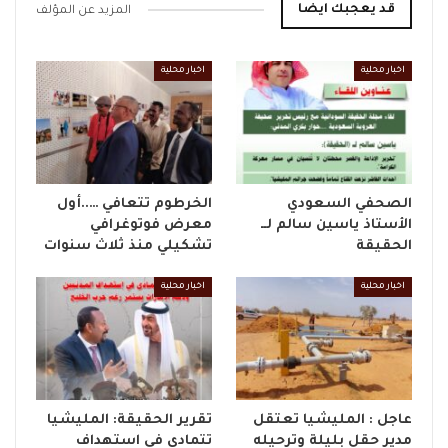
قد يعجبك ايضا
المزيد عن المؤلف
اخبار محلية
اخبار محلية
الصحفي السعودي
الخرطوم تتعافي …..أول
الأستاذ ياسين سالم لــ
معرض فوتوغرافي
الحقيقة
تشكيلي منذ ثلاث سنوات
اخبار محلية
اخبار محلية
عاجل : المليشيا تعتقل
تقرير الحقيقة: المليشيا
مدير حقل بليلة وترحيله
تتمادى في استهداف