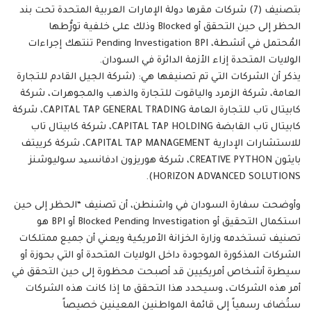
بتصنيف (7) شركات مقرها دولة الإمارات العربية المتحدة تحت بند
الحظر إلى حين التحقق أو Blocked وذلك على خلفية تورُّطها
المُحتمل في أنشطة، Pending Investigation BPI تنتهك إجراءات
الولايات المتحدة إزاء الأزمة الدائرة في السودان.
يذكر أن الشركات التي تم تصنيفها هي: (شركة الجيل القادم للتجارة
العامة، شركة الزمرد والياقوت للتجارة والذهب والمجوهرات، شركة
كابيتال تاب للتجارة العامة CAPITAL TAP GENERAL TRADING، شركة
كابيتال تاب القابضة CAPITAL TAP HOLDING، شركة كابيتال تاب
للاستشارات الإدارية CAPITAL TAP MANAGEMENT، شركة كرييتف
بايثون CREATIVE PYTHON، شركة هوريزون ادفانسید سوليوشنز
HORIZON ADVANCED SOLUTIONS).
وأوضحت سفارة السودان في واشنطن، أن تصنيف “الحظر إلى حين
استكمال التحقيق أو Blocked Pending Investigation أو BPI هو
تصنيف تستخدمه وزارة الخزانة الأمريكية ويعني أن جميع ممتلكات
الشركات المذكورة الموجودة داخل الولايات المتحدة أو التي بحوزة أو
سيطرة أشخاص أمريكيين قد أصبحت محظورة إلى حين التحقق في
أمر هذه الشركات، وسيحدد هذا التحقق ما إذا كانت هذه الشركات
ستُضاف رسمياً إلى قائمة المواطنين المعينين خصيصاً