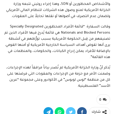
والأشخاص المحظورين أو SDN، وهذا إجراء روتيني تتبعه وزارة
الخزانة الأمريكية لمنع وصول هذه الشركات للنظام المالي الأمريكي
ولضمان عدم التصرف في أصولها أو نقلها تحايلاً على العقوبات.
وقالت السفارة: “قائمة الأفراد المحظورين Specially Designated
Nationals and Blocked Persons هي قائمة يُدرج فيها الأفراد الذين تم
تصنيفهم من قِبل الحكومة الأمريكية بسبب تورُّطهم في أنشطة
يرى أنها تقوض أهداف السياسة الخارجية الأمريكية أو أمنها القومي.
بالإضافة للأفراد يمكن إدراج الكيانات، والحكومات، والمنظمات في
هذه القائمة”.
يُذكر أنّ وزارة الخزانة الأمريكية لم تُصدر بياناً مرافقاً لهذه الإجراءات،
وضمنت الأمر مع حزمة من الإجراءات والعقوبات التي فرضتها على
كل من منظمة “لوس لوبوس” في الأكوادور وعلى مجموعة “عرين
الأسد” الفلسطينية.
0
شارك