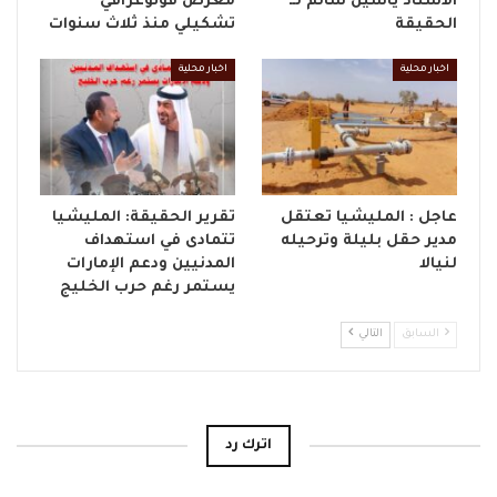
الأستاذ ياسين سالم لــ
معرض فوتوغرافي
الحقيقة
تشكيلي منذ ثلاث سنوات
اخبار محلية
اخبار محلية
عاجل : المليشيا تعتقل
تقرير الحقيقة: المليشيا
مدير حقل بليلة وترحيله
تتمادى في استهداف
لنيالا
المدنيين ودعم الإمارات
يستمر رغم حرب الخليج
السابق
التالي
اترك رد