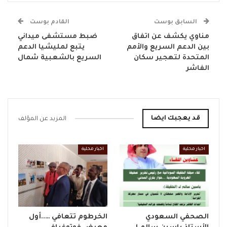
السابق بوست
القادم بوست
مناوي يكشف عن اتفاق
ضبط مستشفى ميداني
بين الدعم السريع والأمم
يتبع لمليشيا الدعم
المتحدة لتهجير سكان
السريع بالشعبية شمال
الفاشر
قد يعجبك ايضا
المزيد عن المؤلف
اخبار محلية
اخبار محلية
الصحفي السعودي
الخرطوم تتعافي …..أول