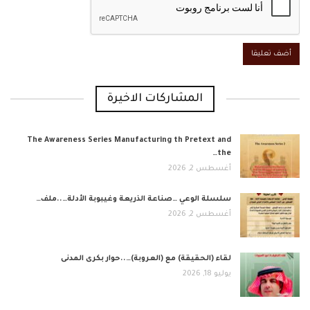
المشاركات الاخيرة
The Awareness Series Manufacturing th Pretext and
the…
أغسطس 2, 2026
​سلسلة الوعي …صناعة الذريعة وغيبوبة الأدلة…..ملف…
أغسطس 2, 2026
لقاء (الحقيقة) مع (العروبة)…..حوار بكرى المدنى
يوليو 18, 2026