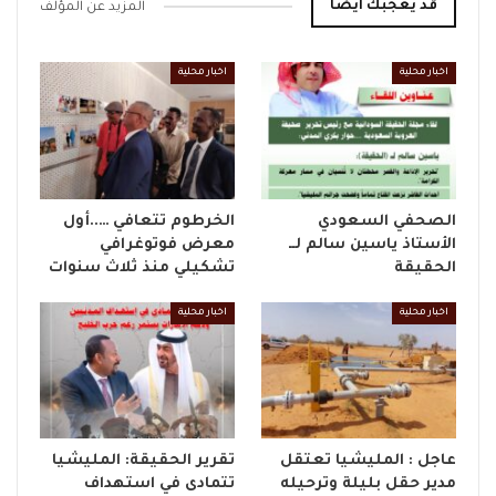
قد يعجبك ايضا
المزيد عن المؤلف
اخبار محلية
اخبار محلية
الصحفي السعودي
الخرطوم تتعافي …..أول
الأستاذ ياسين سالم لــ
معرض فوتوغرافي
الحقيقة
تشكيلي منذ ثلاث سنوات
اخبار محلية
اخبار محلية
عاجل : المليشيا تعتقل
تقرير الحقيقة: المليشيا
مدير حقل بليلة وترحيله
تتمادى في استهداف