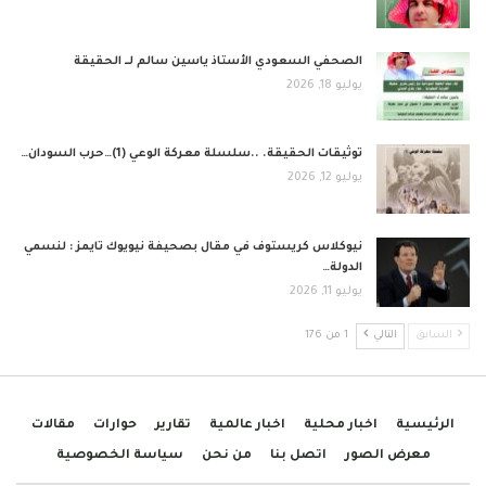
الصحفي السعودي الأستاذ ياسين سالم لــ الحقيقة
يوليو 18, 2026
توثيقات الحقيقة. ..سلسلة معركة الوعي (1)…حرب السودان…
يوليو 12, 2026
نيوكلاس كريستوف في مقال بصحيفة نيويوك تايمز : لنسمي
الدولة…
يوليو 11, 2026
السابق
التالي
1 من 176
الرئيسية
اخبار محلية
اخبار عالمية
تقارير
حوارات
مقالات
معرض الصور
اتصل بنا
من نحن
سياسة الخصوصية