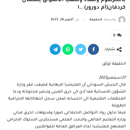
بالخرطوم وتهدد وتنهب الأسواق بشمال
كردفان(أم دورور) ..!
بواسطة
الحقيقة
في
أكتوبر 28, 2023
0
شارك
الحقيقة توثق
:
27/سبتمبر2023
قال الجيش السوداني أن المليشيا الارهابية قصفت مقر وزارة
الشؤون الانسانية مما أدي الي حرق المبني وتدمير محتوياته ودعا
المنظمات الاقليمية الي احتسابه ضمن سجل انتهاكاتها الاجرامية
الطويلة .
فيما تداول رواد التواصل الاجتماعي صورا وفديوهات لحرق مباني
وزارة التعليم العالمي والبحث العلمي مستنكرين السلوك الاجرامي
الممنهج للمليشيا تجاه المرافق العامة للمواطنين.