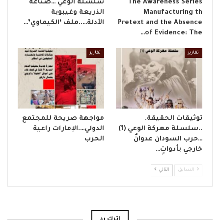
The Awareness Series
​سلسلة الوعي …صناعة
Manufacturing th
الذريعة وغيبوبة
Pretext and the Absence
الأدلة…..ملف ‘الكيماوي’…
of Evidence: The…
تقارير
تقارير
توثيقات الحقيقة.
مواجهة صريحة للمجتمع
..سلسلة معركة الوعي (1)
الدولي….الإمارات راعية
…حرب السودان عدوانٌ
الحرب
خارجي بأدواتٍ…
السابق
التالي
اترك رد