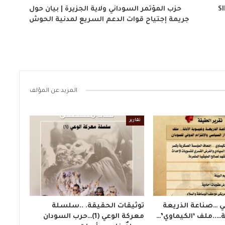
 في القرن الافريقيSIHA
حزب المؤتمر السوداني ولاية الجزيرة | بيان حول
جريمة إجتياح قوات الدعم السريع لمدنية الحوش
المزيد عن المؤلف
تقارير
ي …صناعة الذريعة
توثيقات الحقيقة. ..سلسلة
ة…..ملف ‘الكيماوي’…
معركة الوعي (1)…حرب السودان