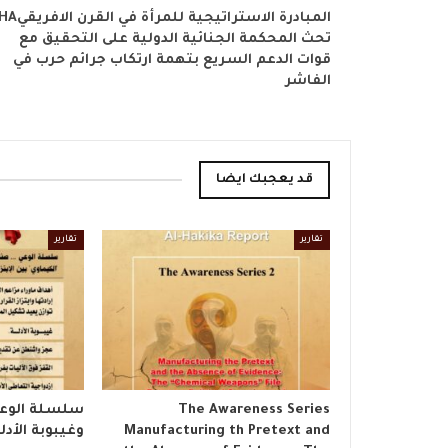
المبادرة الاستراتيجية للمرأة
تحث المحكمة الجنائية الدولية على التحقيق مع
قوات الدعم السريع بتهمة ارتكاب جرائم حرب في
الفاشر
قد يعجبك ايضا
تقارير
تقارير
The Awareness Series
​سلسلة الوع
Manufacturing th Pretext and
وغيبوبة الأدل