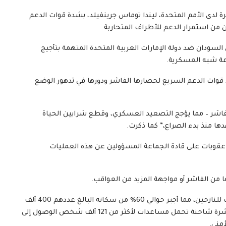
نت السفيرة لدى الأمم المتحدة، ليندا توماس جرينفيلد، بشدة قوات الدعم
من استمرار الدعم للأطراف المتحاربة.
دان ضد دولة الإمارات العربية المتحدة المتهمة بتأجيج
عة شبه العسكرية.
د قوات الدعم السريع لحصارها الفاشر ودورها في تدهور الوضع
د حصارها على الفاشر – مما يؤجج التصعيد العسكري، وقطع شرايين الحياة
ا منذ بدء الصراع،” كما ذكرت.
عقوبات على قادة الجماعة المسؤولين عن هذه العمليات
من الفاشر أو مواجهة المزيد من العواقب.
وقصفت قوات الدعم السريع هذا الأسبوع مخيم أبو شوك للنازحين، مما أجبر حوالي 60% من سكانه البالغ عددهم 400 ألف
نسمة على الفرار من منازلهم. كما تحاول أكثر من اثنتي عشرة شاحنة تحمل مساعدات لأكثر من 121 ألف شخص الوصول إلى
مني.