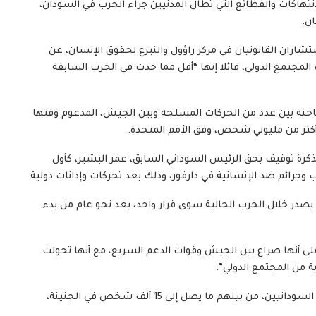
هاكات والفظائع التي تطال المدنيين جراء الحرب في السودان،
ن.
شاران القانونيان في مركز راؤول والنبرغ لحقوق الإنسان، عن
 المجتمع الدولي، قائلا إنها “أقل مما حدث في الحرب السابقة
ارفور غربي السودان، في عام 2003، حربا طاحنة بين عدد من الحركات المسلحة وبين الجيش، المدعوم وقتها
أكثر من مليوني شخص، وفق الأمم المتحدة.
ولية، مذكرة توقيف بحق الرئيس السوداني السابق، عمر البشير، كأول
رب وجرائم ضد الإنسانية في دارفور، وذلك بعد تحركات وإدانات دولية.
 يصدر خلال الحرب الحالية سوى قرار واحد، بعد نحو عام من بدء
على أنها صراع بين الجيش وقوات الدعم السريع، مع أنها تحولت
ة من المجتمع الدولي”.
وأدت الحرب الدائرة، منذ 15 أبريل عام 2023، إلى مقتل آلاف السودانيين، من بينهم ما يصل إلى 15 ألف شخص في الجنينة،