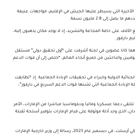
 الأخيرة التي يسيطر عليها الجيش في الإقليم، مواجهات عنيفة
 إلى 2.8 مليون نسمة.
لآلاف على حافة المجاعة والتشريد، إذ لا يوجد مكان يذهبون إليه،
يم دارفور.
 أنهما كانا عضوين في لجنة أشرفت على “أول تحقيق دولي” مستقل
قيين والباحثين من جميع أنحاء العالم، “خلص إلى أن قوات الدعم
ية الدولية وخبراء في تحقيقات الإبادة الجماعية. إذ “تطابقت
لإبادة الجماعية التي تشنها قوات الدعم السريع في دارفور”،
تتلقى دعما عسكريا وماليا ودبلوماسيا مباشرا من الإمارات، الأمر
ان، الذي وجد أدلة موثوقة على قيام الإمارات بتوفير أسلحة ثقيلة
وأشار المقال إلى أن مجموعة من أعضاء الكونغرس الأميركي أرسلت، في ديسمبر عام 2023، رسالة إلى وزير خارجية الإمارات