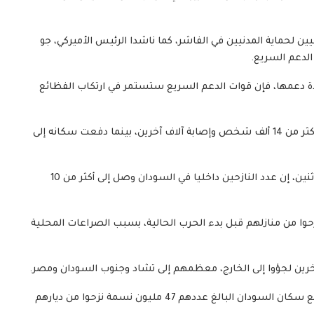
يين لحماية المدنيين في الفاشر، كما ناشدا الرئيس الأميركي، جو
الدعم السريع.
تحدة دعمها، فإن قوات الدعم السريع ستستمر في ارتكاب الفظائع
وأدت الحرب بين الجيش وقوات الدعم السريع، إلى مقتل أكثر من 14 ألف شخص وإصابة آلاف آخرين، بينما دفعت سكانه إلى
وقالت المنظمة الدولية للهجرة، التابعة للأمم المتحدة، الاثنين، إن عدد النازحين داخليا في السودان وصل إلى أكثر من 10
د يشمل 2.83 مليون شخص نزحوا من منازلهم قبل بدء الحرب الحالية، بسبب الصراعات المحلية
رين لجؤوا إلى الخارج، معظمهم إلى تشاد وجنوب السودان ومصر.
لبالغ عددهم 47 مليون نسمة نزحوا من ديارهم