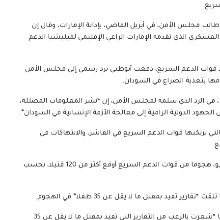
سريع.
الب مجلس الأمن، في أبريل الماضي، بإدانة الإمارات، وقال إن
العسكري الذي تقدمه الإمارات الراعي الإقليمي لميليشيا الدعم
رد قوات الدعم السريع، دفعت أبوظبي برد رسمي إلى مجلس الأمن
مها بتغذية الصراع في السودان.
، في الرد الذي سلمه لمجلس الأمن، إن “نشر المعلومات المضللة،
 الجهود الدولية الرامية إلى معالجة الأزمة الإنسانية في السودان”.
 التي ترتكبها قوات الدعم السريع في الفاشر، والانتهاكات في
ع.
وشهدت قرية ود النورة بولاية الجزيرة في الخامس من يونيو، هجوما من قوات الدعم السريع أوقع أكثر من 120 قتيلا، بحسب
 تفيد بمقتل ما لا يقل عن 35 طفلا” في الهجوم.
ونقل البيان عن مديرة اليونيسف، كاترين راسل، قولها إنها “شعرت بالرعب من التقارير التي تفيد بمقتل ما لا يقل عن 35