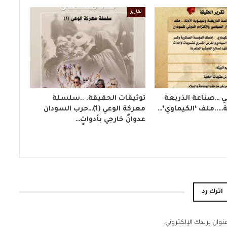
تقارير
ي …صناعة الذريعة
توثيقات الحقيقة. ..سلسلة
ة…..ملف ‘الكيماوي’…
معركة الوعي (1)…حرب السودان
عدوانٌ خارجي بأدواتٍ…
اترك رد
نوان بريدك الإلكتروني.