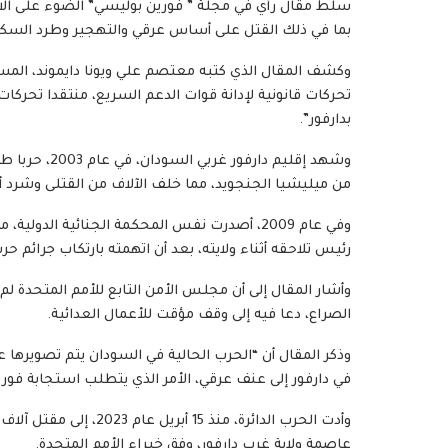
سلط مقال رأي في مجلة ” فورين بوليسي” الضوء على الانت
بما في ذلك القتل على أساس عرقي والتهجير وطرد السكا
وكشف المقال الذي كتبه معتصم علي ويونا دايموند، المست
تحركات قانونية لإدانة قوات الدعم السريع، منتقدا تحركات
بدارفور”.
وشهد إقليم د
من ميليشيا الجنجويد، مما خلف الآلاف من القتلى وشرد 
وفي عام 2009، أصدرت نفس المحكمة الجنائية الد
رئيس تلاحقه أثناء ولايته، بعد أن اتهمته بارتكاب جرائم ح
وأشار المقال إلى أن مجلس الأمن التابع للأمم المتحدة لم
الصراع، دعا فيه إلى وقف مؤقت للأعمال العدائية.
وذكر المقال أن “الحرب الحالية في السودان يتم تصويرها 
في دارفور إلى عنف عرقي، الأمر الذي يتطلب استجابة فوري
عاصمة ولاية غرب دارفور، وفق خبراء الأمم المتحدة.