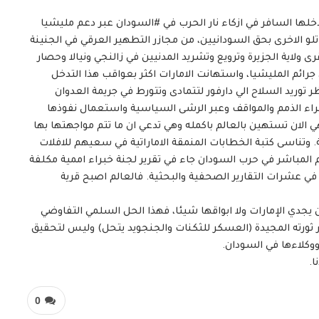
ر تدخلها السافر في ازكاء نار الحرب في ⁧#السودان⁩ عبر دعم مليشيا
تلو الاخرى بحق السودانيين، من مجازر التطهير العرقي في الجنينة
ولاية الجزيرة وترويع وتشريد المدنيين في زالنجي ونيالا وحصار
 جرائم المليشيا، واستهانت الامارات اكثر بعواقب هذا التدخل
توريد السلاح الي دارفور لتتمادى وتتورط في جريمة العدوان
ء الذمم والمواقف وعبر الرشى السياسية واستعمال نفوذها
 الان تستهين بالعالم باكمله وهي تدعي ان ما تتم مواجهتها بها
وتناسى كتبة الخطابات المنمقة الاماراتية في سعيهم للافلات
المباشر في حرب السودان جاء في تقرير لجنة خبراء اممية مكلفة
ي عشرات التقارير الصحفية والبحثية. فالعالم اصبح قرية
ن يجدي الإمارات ولا ابواقها شيئا، فهذا الحل السلمي التفاوضي
رته المجيدة (العسكر للثكنات والجنجويد يتحل) وليس لتحقيق
ووكلاءها في السودان.
ا.
0