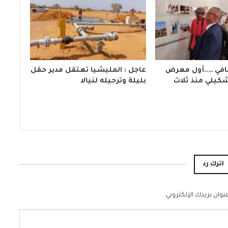
افي …..أول معرض
عاجل : المليشيا تعتقل مدير حقل
كيلي منذ ثلاث
بليلة وترحيله لنيالا
اترك رد
نوان بريدك الإلكتروني.