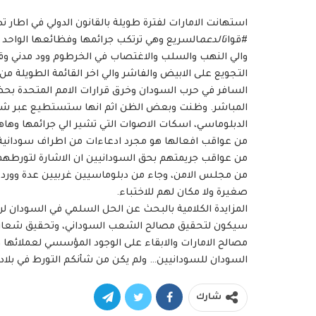
‏استهانت ⁧‫الامارات‬⁩ لفترة طويلة بالقانون الدولي في اطا‫‬
⁧‫#قوات
الدعم
السريع‬⁩ وهي ترتكب جرائمها وفظائعها الواحد 
والي النهب والسلب والاغتصاب في الخرطوم وود مدني وقرى 
التجويع على الابيض والفاشر والي اخر القائمة الطويلة من
السافر في حرب السودان وخرق قرارات الامم المتحدة بحظر 
المباشر. وظنت وبعض الظن اثم انها ستستطيع عبر شرا
الدبلوماسي، اسكات الاصوات التي تشير الي جرائمها وهاهي
من عواقب افعالها هو مجرد ادعاءات من اطراف سودانية. 
من عواقب جريمتهم بحق السودانيين ان الاشارة لتورطهم 
من مجلس الامن، وجاء من دبلوماسيين غربيين عدة وورد ف
صغيرة ولا مكان لهم للاختباء.
‏المزايدة الكلامية بالبحث عن الحل السلمي في السودان ل
سيكون لتحقيق مصالح الشعب السوداني، وتحقيق شعار ثو
مصالح الامارات والابقاء على الوجود المؤسسي لعملائها 
‏السودان للسودانيين… ولم يكن من شأنكم التورط في بلادن
شارك