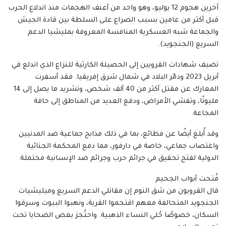
آخرين هجوم 12 يوليو، وهو واحد من أعنف الهجمات منذ اندلاع الحرب
قبل أكثر من عامين بسبب الصراع على السلطة بين قادة الجيش
والجماعة شبه العسكرية المنافسة المعروفة بمليشيا الدعم
السريع (الجنجويد).
تضيف شهادات القرويين إلى الحصيلة الكارثية للنزاع الذي اندلع في
أبريل 2023 ودمّر البلاد في شمال شرق إفريقيا. فقد أسفرت
المعارك عن مقتل أكثر من 40 ألف شخص، وتشريد ما يصل إلى 14
مليونًا، وتفشي الأمراض، ودفع العديد من المناطق إلى حافة
المجاعة.
وقد أُبلغ أيضًا عن فظائع، بما في ذلك مذابح جماعية ضد المدنيين
واغتصاب جماعي، خاصة في دارفور، مما دفع المحكمة الجنائية
الدولية لفتح تحقيق في جرائم حرب وجرائم ضد الإنسانية محتملة.
فُتحت أبواب الجحيم
قال القرويون من شق النوم إن مقاتلي الدعم السريع وميليشيات
الجنجويد المتحالفة معهم اقتحموا القرية، ونهبوا البيوت وسرقوا
السكان، خصوصًا حُلي النساء الذهبية. واحتُجز بعض الضحايا تحت