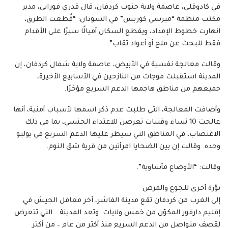
في كادوقلي، عاصمة ولاية جنوب كردفان، قال قدري فوراني، مدير
مكتب منظمة “ميرسي كوربس” في السودان: “قُطعت الطرق،
انهارت خطوط الإمداد، ويقطع السكان أميالًا سيرًا على الأقدام
فقط للبحث عن ملح أو أعواد ثقاب”.
وقالت معالجة نفسية في الأبيض، عاصمة ولاية شمال كردفان، إن
المدينة استقبلت موجات من النازحين في الأسابيع الأخيرة،
جميعهم من مناطق هاجمها الدعم السريع مؤخرًا.
وأضافت المعالجة، التي طلبت عدم ذكر اسمها لأسباب أمنية، أنها
عالجت 10 نساء وفتيات تعرضن للاعتداء الجنسي، بما في ذلك
الاغتصاب، في المناطق التي سيطر عليها الدعم السريع في يوليو
وحده. وقالت إن بين الضحايا امرأتين من قرية شق النوم.
وقالت: “الأوضاع مأساوية”.
بؤرة أخرى للجوع والمرض
إلى الغرب من كردفان تقع مدينة الفاشر، آخر معاقل الجيش في
إقليم دارفور المكوّن من خمس ولايات. وتعد المدينة – التي تتعرض
لقصف متواصل من الدعم السريع منذ أكثر من عام – من أكثر