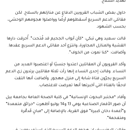
تهديد السلاح.
حاول بعض الشباب القرويين الدفاع عن منازلهم بالسلاح. لكن
مقاتلي الدعم السريع أسقطوهم أرضًا وواصلوا هجومهم الوحشي،
بحسب الشهود.
قالت سعيد وهي تبكي: “كأن أبواب الجحيم قد فُتحت”. أُحرقت دارها
القشية والمنازل المجاورة، وانتزع أحد مقاتلي الدعم السريع عقدها.
وأضافت: “كنا نموت من الخوف”.
وأكد القرويون أن المقاتلين اعتدوا جنسيًا أو اغتصبوا العديد من
النساء. وقالت إحدى النساء إنها رأت ثلاثة مقاتلين يرتدون زي الدعم
السريع يجرّون فتاة شابة إلى منزل مهجور. وأضافت أنها التقت
لاحقًا بالفتاة التي أخبرتها أنها تعرضت للاغتصاب.
وأفاد “مختبر البحوث الإنسانية” في كلية الصحة العامة بجامعة ييل
أن صور الأقمار الصناعية يومي 13 و14 يوليو أظهرت “حرائق متعمدة”
و”أعمدة دخان كبيرة” فوق القرية، بالإضافة إلى “مبانٍ مُدمَّرة
ومتفحمة”.