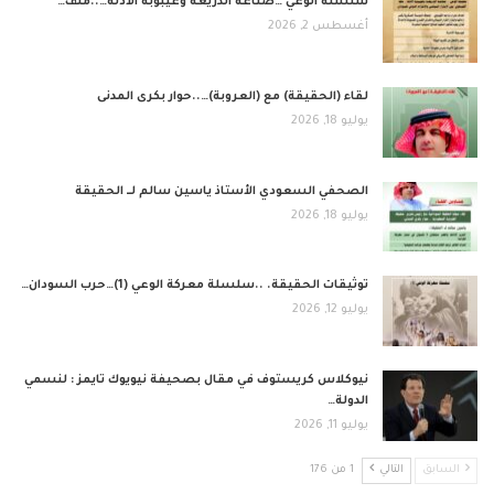
​سلسلة الوعي …صناعة الذريعة وغيبوبة الأدلة…..ملف…
أغسطس 2, 2026
لقاء (الحقيقة) مع (العروبة)…..حوار بكرى المدنى
يوليو 18, 2026
الصحفي السعودي الأستاذ ياسين سالم لــ الحقيقة
يوليو 18, 2026
توثيقات الحقيقة. ..سلسلة معركة الوعي (1)…حرب السودان…
يوليو 12, 2026
نيوكلاس كريستوف في مقال بصحيفة نيويوك تايمز : لنسمي
الدولة…
يوليو 11, 2026
السابق
التالي
1 من 176