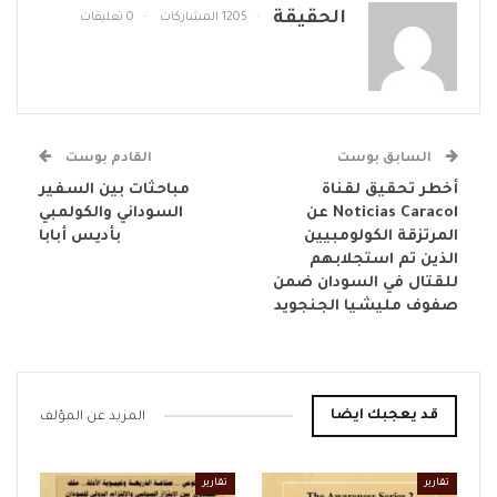
الحقيقة
1205 المشاركات
0 تعليقات
السابق بوست
القادم بوست
أخطر تحقيق لقناة
مباحثات بين السفير
Noticias Caracol عن
السوداني والكولمبي
المرتزقة الكولومبيين
بأديس أبابا
الذين تم استجلابهم
للقتال في السودان ضمن
صفوف مليشيا الجنجويد
قد يعجبك ايضا
المزيد عن المؤلف
تقارير
تقارير