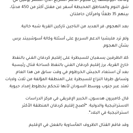
وقالت اليونيسف إن هجوم الدعم السريع الذي استمر يومين في
شق النوم والمناطق المحيطة أسفر عن مقتل أكثر من 450 مدنيًا،
بينهم 35 طفلًا وامرأتان حاملتان.
بعد الهجوم، فر العديد من الناجين تاركين القرية شبه خالية.
ولم ترد مليشيا الدعم السريع على أسئلة وكالة أسوشييتد برس
بشأن الهجوم.
كلا الطرفين يسعيان للسيطرة على إقليم كردفان الغني بالنفط
خارج القرية، برز إقليم كردفان الغني بالنفط كساحة قتال رئيسية
بعد أن استعاد الجيش الخرطوم في وقت سابق من هذا العام.
وتسابق طرفا النزاع للسيطرة على المنطقة المؤلفة من ثلاث ولايات
تمتد عبر جنوب ووسط السودان لأنها تتحكم بخطوط إمداد حيوية.
قال كاميرون هدسون، الخبير الإفريقي في مركز الدراسات
الاستراتيجية والدولية: “أصبح إقليم كردفان المنطقة الأكثر
استراتيجية في البلاد”.
وقد فاقم القتال الظروف المأساوية بالفعل في الإقليم.