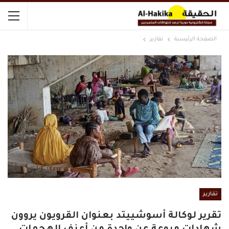
الصفحة الرئيسية
تقارير
تقارير
تقرير لوكالة أسوشييتد بعنوان القرويون يروون