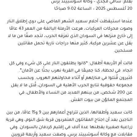
بقلم: سامي مجدي – وكالة أسوشييتد برس
20 أغسطس 2025 – الساعة 9:02 صباحًا
عندما استيقظت أحلام سعيد الشهر الماضي على دوي إطلاق النار
وصوت محركات المركبات، هرعت الأرملة البالغة من العمر 43 عامًا
إلى خارج منزلها في السودان الذي تمزقه الحرب، لتجد صفًا من ما لا
يقل عن عشرين مركبة، كثير منها دراجات نارية تحمل مقاتلين
مسلحين.
قالت أم الأربعة أطفال: “كانوا يطلقون النار على كل شيء وفي كل
اتجاه. في لحظة، كنا جميعًا في القرية نهرب بحثًا عن الأمان”.
كثيرون قُتلوا في منازلهم أو أثناء محاولتهم الهروب. وبحسب
مجموعة حقوقية تتابع الحرب الأهلية في السودان، قُتل ما لا يقل
عن 200 شخص، من بينهم العديد من النساء والأطفال، في
المجتمع المكوّن من بيوت القش.
كانت سعيد وأطفالها، الذين تتراوح أعمارهم بين 9 و15 عامًا، من بين
الناجين بعد أن اجتاح المقاتلون المتمردون قرية شق النوم، وهي قرية
زراعية صغيرة يقطنها عدة آلاف في إقليم كردفان بالسودان. وفي
مقابلات مع وكالة أسوشييتد برس، وصفت سعيد وأربعة قرويين