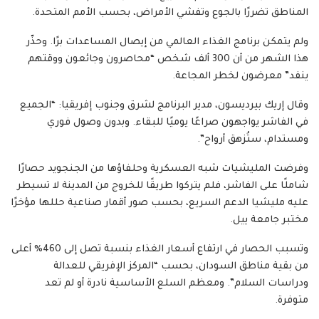
المناطق تضررًا بالجوع وتفشي الأمراض، بحسب الأمم المتحدة.
ولم يتمكن برنامج الغذاء العالمي من إيصال المساعدات برًا. وحذّر
هذا الشهر من أن 300 ألف شخص “محاصرون وجائعون ووقتهم
ينفد” معرضون لخطر المجاعة.
وقال إريك بيرديسون، مدير البرنامج لشرق وجنوب إفريقيا: “الجميع
في الفاشر يواجهون صراعًا يوميًا للبقاء. وبدون وصول فوري
ومستدام، ستُزهق أرواح”.
وفرضت المليشيات شبه العسكرية وحلفاؤها من الجنجويد حصارًا
شاملًا على الفاشر، فلم يتركوا طريقًا للخروج من المدينة لا تسيطر
عليه مليشيا الدعم السريع، بحسب صور أقمار صناعية حللها مؤخرًا
مختبر جامعة ييل.
وتسبب الحصار في ارتفاع أسعار الغذاء بنسبة تصل إلى 460% أعلى
من بقية مناطق السودان، بحسب “المركز الإفريقي للعدالة
ودراسات السلام”. ومعظم السلع الأساسية نادرة أو لم تعد
متوفرة.