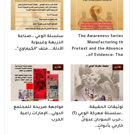
The Awareness Series
​سلسلة الوعي …صناعة
Manufacturing th
الذريعة وغيبوبة
Pretext and the Absence
الأدلة…..ملف ‘الكيماوي’…
of Evidence: The…
تقارير
تقارير
توثيقات الحقيقة.
مواجهة صريحة للمجتمع
..سلسلة معركة الوعي (1)
الدولي….الإمارات راعية
…حرب السودان عدوانٌ
الحرب
خارجي بأدواتٍ…