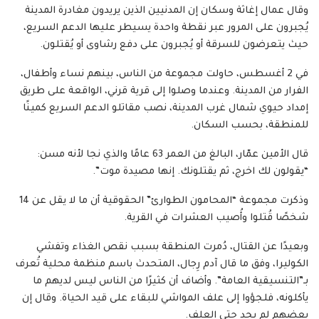
وقال عمال إغاثة وسكان إن المدنيين الذين يريدون مغادرة المدينة
يُجبرون على المرور عبر نقطة واحدة يسيطر عليها الدعم السريع،
حيث يتعرضون للسرقة أو يُجبرون على دفع رشاوى أو يُقتلون.
في 2 أغسطس، حاولت مجموعة من الناس، بينهم نساء وأطفال،
الفرار من المدينة. وعندما وصلوا إلى قرية قرني، الواقعة على طريق
إمداد حيوي شمال غرب المدينة، نصب مقاتلو الدعم السريع كمينًا
للمنطقة، بحسب السكان.
قال الأمين عمّار، البالغ من العمر 63 عامًا والذي نجا لأنه مسن:
“يقولون لك اخرج، ثم يقتلونك. إنها مصيدة موت”.
وذكرت مجموعة “المحامون الطوارئ” الحقوقية أن ما لا يقل عن 14
شخصًا قُتلوا وأُصيب العشرات في القرية.
وبعيدًا عن القتال، دُمرت المنطقة بسبب نقص الغذاء وتفشي
الكوليرا، وفق ما قال آدم رِجال، المتحدث باسم منظمة محلية تُعرف
بـ”التنسيقية العامة”. وأضاف أن كثيرًا من الناس ليس لديهم ما
يأكلونه، فلجؤوا إلى علف المواشي للبقاء على قيد الحياة. وقال إن
بعضهم لم يجد حتى العلف.