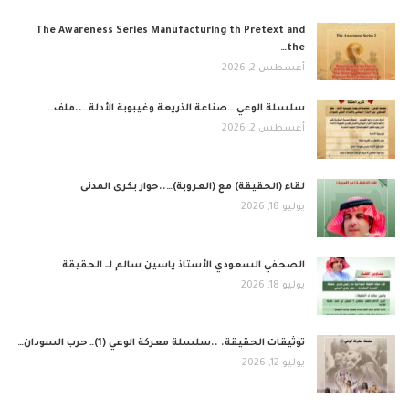
The Awareness Series Manufacturing th Pretext and
the…
أغسطس 2, 2026
​سلسلة الوعي …صناعة الذريعة وغيبوبة الأدلة…..ملف…
أغسطس 2, 2026
لقاء (الحقيقة) مع (العروبة)…..حوار بكرى المدنى
يوليو 18, 2026
الصحفي السعودي الأستاذ ياسين سالم لــ الحقيقة
يوليو 18, 2026
توثيقات الحقيقة. ..سلسلة معركة الوعي (1)…حرب السودان…
يوليو 12, 2026