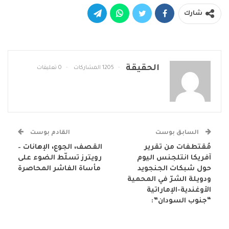
شارك
الحقيقة
1205 المشاركات
0 تعليقات
السابق بوست
القادم بوست
‏مُقتطفات من تقرير
القصف، الجوع، الإهانات –
آفريكا انتلجنس اليوم
رويترز تسلّط الضوء على
حول شبكات الجنجويد
مأساة الفاشر المحاصرة
ودويلة الشرّ في المحمية
الأوغندية-الإماراتية
“جنوب السودان”: