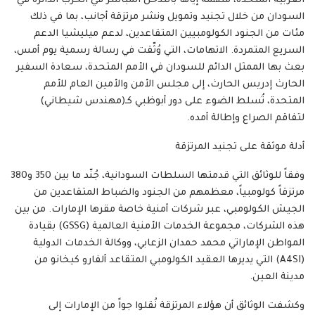
العربية المتحدة، متهمة إياها بالتدخل المباشر في الحرب الدائرة في
السودان من خلال تجنيد وتمويل ونشر مرتزقة أجانب، بما في ذلك
مئات من الجنود الكولومبيين المتقاعدين، لدعم ميليشيا الدعم
السريع المتمردة. الاتهامات، التي وُثّقت في رسالة رسمية يوم أمس،
بعث بها الممثل الدائم للسودان في الأمم المتحدة، سعادة السفير
الحارث إدريس الحارث، إلى مجلس الأمن والأمين العام للأمم
المتحدة، تُسلط الضوء على دور أبوظبي كـ(مهندس شيطاني)
لتفاقم الصراع وإطالة أمده.
أدلة موثقة على تجنيد المرتزقة
وفقاً للوثائق التي قدمتها السلطات السودانية، جُنّد ما بين 350 و380
مرتزقاً كولومبياً، معظمهم من الجنود والضباط المتقاعدين من
الجيش الكولومبي، عبر شركات أمنية خاصة مقرها الإمارات. من بين
هذه الشركات، مجموعة الخدمات الأمنية العالمية (GSSG) بقيادة
المواطن الإماراتي محمد حمدان الزعابي، ووكالة الخدمات الدولية
(A4SI) التي يديرها العقيد الكولومبي المتقاعد ألفارو كيخانو من
مدينة العين.
وكشفت الوثائق أن هؤلاء المرتزقة نُقلوا جواً من الإمارات إلى