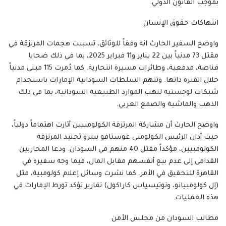
بموجب القانون الدولي.
انتهاكات حقوق الإنسان
واوضح السفير الحارث انه وفقاً للوثائق، تسببت هجمات المرتزقة في
مقتل 73 مدنياً بين 22 يناير و11 فبراير 2025، بما في ذلك ضحايا
قناصة، مدفعية، وطائرات مسيرة انتحارية. كما دُمرت 115 مبنى مدنياً
خلال الفترة ذاتها. وتتهم السلطات السودانية الإمارات باستخدام
شبكات لوجستية لنهب الموارد الطبيعية السودانية، بما في ذلك
الذهب والماشية والصمغ العربي.
واوضح الحارث أن مشاركة المرتزقة الكولومبيين أثارت اهتماماً دولياً،
حيث أدان الرئيس الكولومبي غوستافو بيترو تجنيد المرتزقة
الكولومبيين، مؤكداً مقتل 40 منهم في السودان. ودعا المحاربين
القدامى إلى عدم بيع أنفسهم مقابل المال، فيما وجه سفيره في
القاهرة للتحقيق في الأمر. كما نشرت وسائل إعلام كولومبية، مثل
(إل كولومبيانو، ونوتيسياس كاراكول) تقارير تؤكد تورط الإمارات في
هذه العمليات.
مطالب السودان من مجلس الأمن