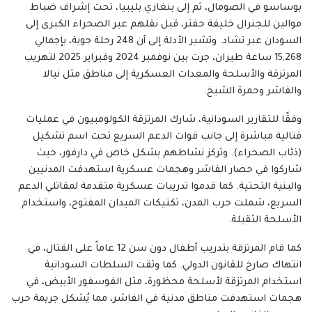
بوساسو في الصومال، ثم إلى بنغازي بليبيا، تحت إشراف ضباط
موالين للجنرال خليفة حفتر، قبل نقلهم عبر الصحراء الكبرى إلى
السودان عبر تشاد. وتشير الأدلة إلى أن 248 رحلة جوية، بإجمالي
15,268 ساعة طيران، جرت بين نوفمبر 2024 وفبراير 2025 لتهريب
المرتزقة والأسلحة والمعدات العسكرية إلى مناطق مثل نيالا
والفاشر وحمرة الشيخ.
وفقًا للتقارير السودانية، شارك المرتزقة الكولومبيون في عمليات
قتالية مباشرة إلى جانب قوات الدعم السريع تحت اسم تشكيل
(ذئاب الصحراء). وتركز نشاطهم بشكل خاص في دارفور، حيث
شاركوا في حصار الفاشر وهجمات عسكرية استهدفت المدنيين
والبنية التحتية. كما قدموا تدريبات عسكرية متقدمة لمقاتلي الدعم
السريع، شملت حرب المدن، تكتيكات الميدان المفتوح، واستخدام
الأسلحة الثقيلة.
كما قام المرتزقة بتدريب أطفال دون سن 12 عاماً على القتال، في
انتهاك صارخ للقانون الدولي. كما وثقت السلطات السودانية
استخدام المرتزقة لأسلحة محظورة، مثل الفوسفور الأبيض، في
هجمات استهدفت مناطق مدنية في الفاشر، مما يُشكل جريمة حرب