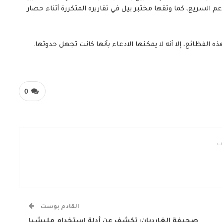
عم السريع، كما وثقها مختبر ييل في تقاريره المتكررة أثناء حصار
 الفظائع، إلا أنه لا يمكنها الادعاء بأنها كانت تجهل حدوثها.
0
القادم بوست
صحيفة ‏الغارديان: تكشف عن أدلة إستخدام مليشيا