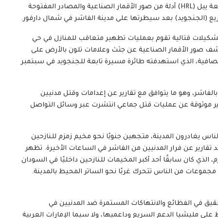
وجد مختبر البحوث الإنسانية في كلية الصحة العامة بجامعة ييل (HRL) أدلة من صور الأقمار الصناعية والمصادر المفتوحة
ع (الجنجويد) بعد سيطرتها على مدينة الفاشر في شمال دارفور.
تشكيلات قتالية تقوم بعمليات تطهير متعاقب للمنازل في حي
كشف صور الأقمار الصناعية عن جثث وعلامات تلون بالأرض على
ا وضمن 250 مترًا من مسجد الصافية، الذي استهدفته طائرة مسيرة تابعة للجنجويد في سبتمبر
 بالفاشر، وهو ما يتوافق مع تقارير عن إعدامات وقتل مدنيين
قارير موثوقة عن عمليات قتل جماعي انتشرت عبر وسائل التواصل
ناس يغادرون المدينة، متجهين جنوبًا نحو مخيم زمزم للنازحين
د تقارير عن فرار المدنيين من الفاشر في الساعات الأخيرة. تظهر
الذي كان سابقًا أحد أكبر المخيمات للنازحين داخليًا في السودان
مجموعات من الناس تتحرك غربًا نحو الساتر المحيط بالمدينة.
بر البحوث الإنسانية في جامعة ييل (HRL) التحقيق في الفظائع والانتهاكات المستمرة ضد المدنيين في
ى مليشيا الدعم السريع وداعميها، ولا سيما الإمارات العربية