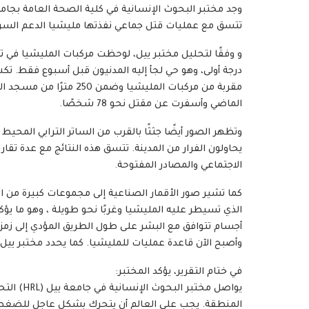
تتسق مع عمليات قتل جماعي نفذتها مليشيا الدعم السري
و وفقًا لتحليل مختبر ييل، لوحظت مركبات المليشيا في 
درجة أولى، وهو حي لجأ إليه المدنيون قبل أسبوع فقط. ت
مقربة من مركبات المليشي
الماضي وأسفرت عن مقتل نحو 78 شخصًا.
وتظهر الصور أيضًا جثثًا بالقرب من الساتر الترابي المحيط
يحاولون الفرار من المدينة. تتسق هذه النتائج مع عدة ت
الاجتماعي والمصادر المفتوحة.
كما تشير صور الأقمار الصناعية إلى مجموعات كبيرة من ال
الذي تسيطر عليه المليشيا وغربًا نحو طويلة ، وهو ما يؤك
أجسام تتوافق مع البشر على طول الطريق المؤدي إلى زمزم، 
وأصبح الآن قاعدة عمليات للمليشيا. كما يحدد مختبر ييل 
في ختام التقرير، يؤكد المختبر:
يواصل مخت
المنطقة. يجب على العالم أن يتحرك بشكل عاجل للضغط عل