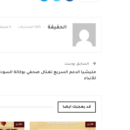
الحقيقة
1205 المشاركات
0 تعليقات
السابق بوست
مليشيا الدعم السريع تغتال صحفي بوكالة السودا
للأنباء
قد يعجبك ايضا
تقارير
تقارير