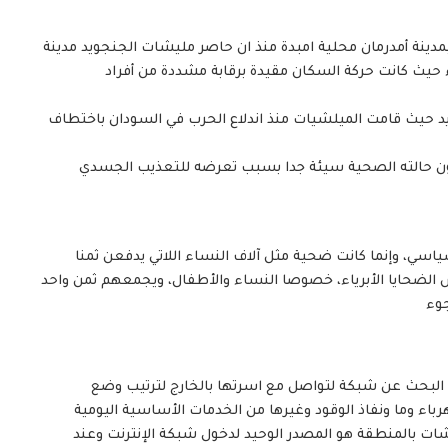
ينة أمدرمان محلية امبدة منذ ان حاصر مليشات الجنجويد مدينة
ء حيث كانت حركة السكان مقيدة برقابة مشددة من أفراد
د حيث قامت الميلشيات منذ اندلاع الحرب في السودان باختطاف
تكون حالته الصحية سيئة جدا بسبب تعرضه للتعذيب الجسدي
ياسي، وإنما كانت ضحية مثل آلاف النساء اللاتي يدفعن ثمنا
الضحايا الأبرياء، خصوصا النساء والأطفال، ويجمعهم ثمن واحد
جوء
البحث عن شبكة لتواصل مع اسرتها بالخارج لترتيب وضع
اء وما ونفاذ الوقود وغيرها من الخدمات الأساسية اليومية
ت بالمنطقة هو المصدر الوحيد لدخول شبكة الإنترنت وعند