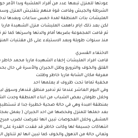
عودتها للمنزل تبعها عدد من أفراد الملشية وبدا الأمر 
الشرطة والجيش وقامت قوة منهم بتفتيش المنزل وسط تره
المليشات بذات المنطقة لمدة خمس ساعات وبعدها تدخل ع
لكن بعد ذلك ايام داهمت المليشات منزل الشهيدة ماريا ب
ثم قامت المجموعة بضربها أمام والدتها واسرتها كما تم 
منذ سنوات طويلة وبعد الاستيلاء على كل مقتنيات المنز
الاختفاء القسري
قامت افراد المليشات إخفاء الشهيدة ماريا محمد خاطر ب
القلق والخوف والترويع وظل الجيران والأسرة في حال بحث
معرفة مكان الشابة ماريا خاطر وظلت
مخفية تماما تحت ظروف لا يعلمها احد
وفي اليوم العاشر عندما تم تدمير منطق قندهار وسوق ليبي
وخلال طوفان بعض الشباب من ابناء المنطقة وجدت الشابة
بمنطقة امبدة وهي في حالة صحية خطيرة جدا لا تستطيع ا
بعد حملها للمنزل وفحصها من احد الجيران ( يعمل بمجال
المشفي وخلال الفحوصات تبين انها تعرضت لضرب مبرح بك
انتهاكات جسيمة لها وكانت خاطر قد فقدت القدرة على ال
وتعاني حالة من الذهول والخوف كما تبين انها لم تتناول ا