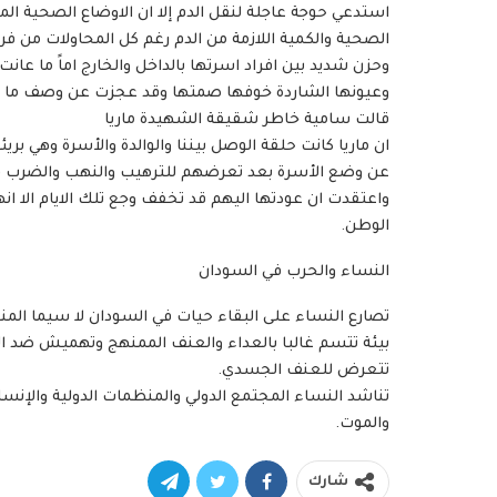
استدعي حوجة عاجلة لنقل الدم إلا ان الاوضاع الصحية ال
الصحية والكمية اللازمة من الدم رغم كل المحاولات من فرق
وحزن شديد بين افراد اسرتها بالداخل والخارج اماً ما عانت
وعيونها الشاردة خوفها صمتها وقد عجزت عن وصف ما حد
قالت سامية خاطر شقيقة الشهيدة ماريا
ان ماريا كانت حلقة الوصل بيننا والوالدة والأسرة وهي ب
عن وضع الأسرة بعد تعرضهم للترهيب والنهب والضرب قالت 
واعتقدت ان عودتها اليهم قد تخفف وجع تلك الايام الا ان
الوطن.
النساء والحرب في السودان
تصارع النساء على البقاء حيات في السودان لا سيما الم
بيئة تتسم غالبا بالعداء والعنف الممنهج وتهميش ضد المر
تتعرض للعنف الجسدي.
تناشد النساء المجتمع الدولي والمنظمات الدولية والإنس
والموت.
شارك