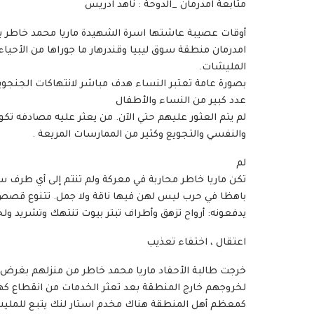
متابعة امدرمان _الدوحة : ناهد ادريس
أوقات عصيبة عاشتها اسرة الشهيدة ماريا محمد خاطر بمد
امدرمان منطقة سوق ليبيا وقندرهار ما جوراها من الأحيا
المليشات.
بصورة عامة تعتبر النساء هدف مباشر لانتهاكات الجنجوي
عدد كبير من النساء والأطفال
لم يتم العثور عليهم حتي الآن. من يعثر عليه مصادفه 
والنفسي والتجويع وكثير من الممارسات المريعة .
لم
تكن ماريا خاطر محاربة في معركة ولم تنتم إلى أي طرف س
باهظا في حرب ليس لهن فيها ناقة ولا جمل. تتنوع قصص 
يدفعونه: أرواح تزهق وأطراف تبتر بيوت تنتهك وتشريد ول
اعتقال ، اختفاء تعذيب
خرجت طالبة الأحفاد ماريا محمد خاطر من منزلهم بغرض 
لخروجهم خارج المنطقة بعد تعثر الخدمات من انقطاع كهرب
كمعظم أهل المنطقة هناك مخدم استار لنك يتبع للمليشا