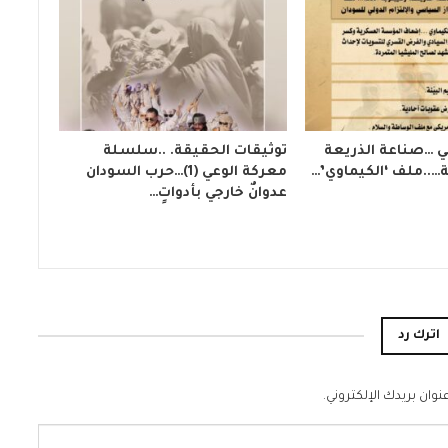
ي …صناعة الذريعة
توثيقات الحقيقة. ..سلسلة
ة…..ملف ‘الكيماوي’…
معركة الوعي (1)…حرب السودان
عدوانٌ خارجي بأدواتٍ…
اترك رد
نوان بريدك الإلكتروني.