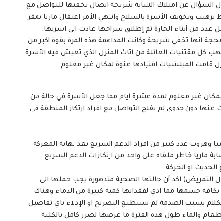
حول السؤال عن امتلاك الشابة شريحة اتصال تخفيها للتواصل مع
يب وتخويف الأسرة بالسلاح وانتهي الأمر اعتقال ماريا بمقر
دد من أبناء الحارة تم إطلاق سراحها عادت الى اسرتها.
حجة انها تخفي شريحة وكانت المداهمة هذه المرة بقوة أكبر من
نهب كل مقتنيات العائلة من اثاث المنزل الذي تعيش فيه الأسرة
ل قامت الميلشيات اقتيادها عنوة لمكان غير معلوم.
مكان غير معلوم لمدة عشرة ايام مما جعل الأسرة في حالة من
 عنها دون جدوى لم يفلح التواصل مع افراد ارتكاز المنطقة في
ا وهروب عدد كبير من افراد الدعم السريع بعد نهاية المعركة
 ماريا خاطر ملقاه على واحد من ارتكازات الدعم السريع
لحديث او الحركة
 التمريض) اكد أن حالتها الصحية متدهورة يجب حملها الى
افة جسمها مما ادي لفقدانها كمية كبيرة من الدماء وهناك
كلام بسبب الصدمة لم تستطيع التصريح او الإدلاء باي تفاصيل
لطعام والماء طول هذه الفترة ما عرضها لضرر كامل بالكلية