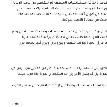
متدهورة بكافة مستشفيات المنطقة لم تمكنهم من توفير الرعاية
 الأطباء والعاملين الا انها فارقت الحياة لتترك خلفها اوجاع
 منه من أهوال أثناء الاعتقال لا يحدث عنه الا جسدها المنهك
ث من معاناة انتهت بموتها.
ريئة لم ترتكب جريمة حتي تعذب هذا العذاب وتتحدث سامية في وجع
انه والدتها ظلت تعاني معاناة كبيرة منذ اختفاء ماريا
ها فارق الحياة وتركت خلفها وجع وحزن وجرح كبير بحجم جرح
ناطق التي تشهد نزاعات مسلحة منذ اكتر من عقدين من الزمن في
أة. بل قد يصل الأمر إلى حد استخدام المرأة أداة حرب حينما
انية لمساعدة النساء والأطفال لإنقاذ حياتهم خلال سعير الحرب
0