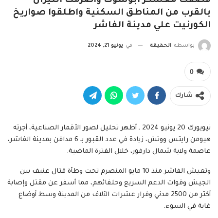
قصفت معسكر ابوشوك واضرمت النيران
بالقرب من المناطق السكنية واطلقوا صواريخ
الكورنيت علي مدينة الفاشر
بواسطة
الحقيقة
في
يونيو 21, 2024
0
شارك
نيويورك 20 يونيو 2024 ـ أظهر تحليل لصور الأقمار الصناعية، أجرته
هيومن رايتس ووتش، زيادة في عدد القبور بـ 6 مدافن بمدينة الفاشر،
عاصمة ولاية شمال دارفور، خلال الفترة الماضية.
وتعيش الفاشر منذ 10 مايو المنصرم تحت وطأة قتال عنيف بين
الجيش وقوات الدعم السريع وحلفائهم، مما أسفر عن مقتل وإصابة
أكثر من 2500 مدني وفرار عشرات الآلاف من المدينة وسط أوضاع
غاية في السوء.