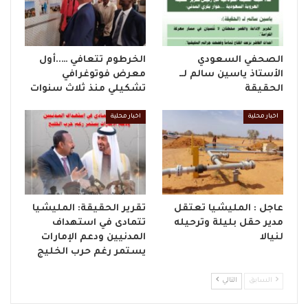
الصحفي السعودي
الخرطوم تتعافي …..أول
الأستاذ ياسين سالم لــ
معرض فوتوغرافي
الحقيقة
تشكيلي منذ ثلاث سنوات
اخبار محلية
اخبار محلية
عاجل : المليشيا تعتقل
تقرير الحقيقة: المليشيا
مدير حقل بليلة وترحيله
تتمادى في استهداف
لنيالا
المدنيين ودعم الإمارات
يستمر رغم حرب الخليج
السابق
التالي