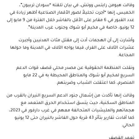
وقالت هيومن رايتس ووتش، في بيان تلقته “سودان تربيون”،
الخميس، إنها “أجرت تحليلاً لصور الأقمار الصناعية أظهر زيادة في
عدد القبور في 6 مقابر على الأقل بالفاشر خلال الفترة من 9 مايو إلى
12 يونيو، خاصة في مخيم أبو شوك وجنوب غرب المدينة”.
وأشارت إلى أن الهجمات أدت إلى مقتل مئات المدنيين وأجبرت
عشرات الآلاف على الفرار، فيما يواجه الآلاف في المدينة وما حولها
المجاعة.
ونقلت المنظمة الحقوقية عن مصدر محلي قصف قوات الدعم
السريع لمخيم أبو شوك والمناطق المحيطة به في 22 مايو
المنصرم، كما اعتقلت الشباب وضربتهم.
وقالت إنها تأكدت من إشعال جنود الدعم السريع النيران بالقرب من
المناطق السكنية، حيث يتسق استخدام الحرق المتعمد مع
هجماتهم والمليشيات المتحالفة معهم في غرب دارفور في 2023،
كما أفادت تقارير بتأثر 43 قرية حول الفاشر بالنيران حتى 12 يونيو
الحالي.
تعمد القصف