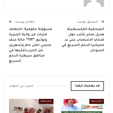
السابق بوست
القادم بوست
الصحفية الفلسطينة
مسؤولة حكومية: اختطاف
هديل صابر تكتب حول
فتيات من ولاية الجزيرة
ضحايا الاغتصاب علي يد
وتوثيق “191” حالة عنف
مليشيا الدعم السريع في
جنسي خلال عام وشهرين
السودان
من الحرب،اغلبها في
مناطق سيطرة الدعم
السريع
قد يعجبك ايضا
المزيد عن المؤلف
اخبار محلية
اخبار محلية