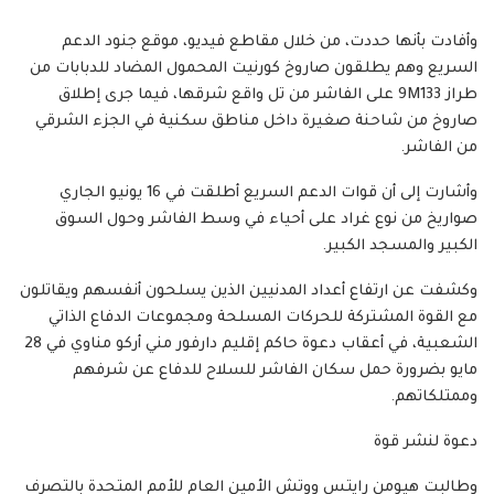
وأفادت بأنها حددت، من خلال مقاطع فيديو، موقع جنود الدعم
السريع وهم يطلقون صاروخ كورنيت المحمول المضاد للدبابات من
طراز 9M133 على الفاشر من تل واقع شرقها، فيما جرى إطلاق
صاروخ من شاحنة صغيرة داخل مناطق سكنية في الجزء الشرقي
من الفاشر.
وأشارت إلى أن قوات الدعم السريع أطلقت في 16 يونيو الجاري
صواريخ من نوع غراد على أحياء في وسط الفاشر وحول السوق
الكبير والمسجد الكبير.
وكشفت عن ارتفاع أعداد المدنيين الذين يسلحون أنفسهم ويقاتلون
مع القوة المشتركة للحركات المسلحة ومجموعات الدفاع الذاتي
الشعبية، في أعقاب دعوة حاكم إقليم دارفور مني أركو مناوي في 28
مايو بضرورة حمل سكان الفاشر للسلاح للدفاع عن شرفهم
وممتلكاتهم.
دعوة لنشر قوة
وطالبت هيومن رايتس ووتش الأمين العام للأمم المتحدة بالتصرف