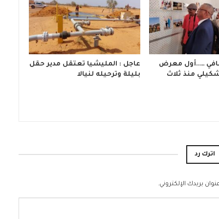
افي …..أول معرض
عاجل : المليشيا تعتقل مدير حقل
كيلي منذ ثلاث
بليلة وترحيله لنيالا
اترك رد
نوان بريدك الإلكتروني.