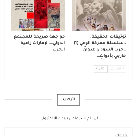
توثيقات الحقيقة.
مواجهة صريحة للمجتمع
..سلسلة معركة الوعي (1)
الدولي….الإمارات راعية
…حرب السودان عدوانٌ
الحرب
خارجي بأدواتٍ…
السابق
التالي
اترك رد
لن يتم نشر عنوان بريدك الإلكتروني.