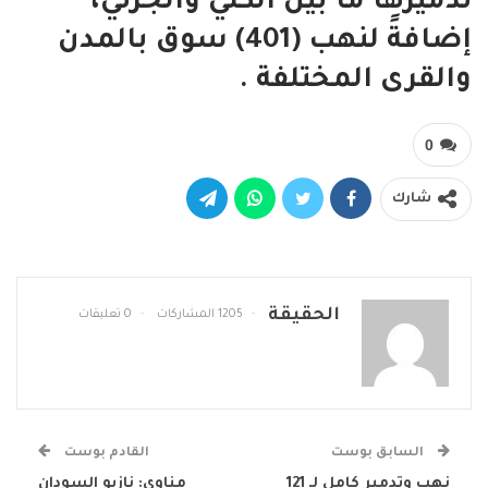
تدميرها ما بين الكلي والجزئي،
إضافةً لنهب (401) سوق بالمدن
والقرى المختلفة .
0
شارك
الحقيقة
1205 المشاركات
0 تعليقات
السابق بوست
القادم بوست
نهب وتدمير كامل لـ 121
مناوي: نازيو السودان