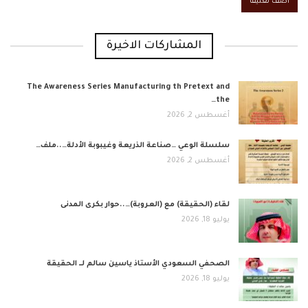
المشاركات الاخيرة
The Awareness Series Manufacturing th Pretext and
the…
أغسطس 2, 2026
​سلسلة الوعي …صناعة الذريعة وغيبوبة الأدلة…..ملف…
أغسطس 2, 2026
لقاء (الحقيقة) مع (العروبة)…..حوار بكرى المدنى
يوليو 18, 2026
الصحفي السعودي الأستاذ ياسين سالم لــ الحقيقة
يوليو 18, 2026