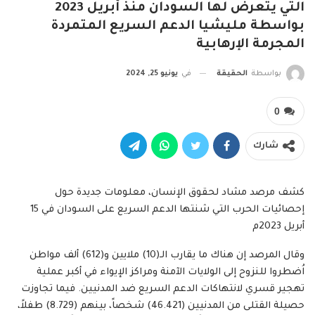
التي يتعرض لها السودان منذ أبريل 2023
بواسطة مليشيا الدعم السريع المتمردة
المجرمة الإرهابية
بواسطة
الحقيقة
في
يونيو 25, 2024
0
شارك
كشف مرصد مشاد لحقوق الإنسان، معلومات جديدة حول
إحصائيات الحرب التي شنتها الدعم السريع على السودان في 15
أبريل 2023م
وقال المرصد إن هناك ما يقارب الـ(10) ملايين و(612) ألف مواطن
اُضطروا للنزوح إلى الولايات الآمنة ومراكز الإيواء في أكبر عملية
تهجير قسري لانتهاكات الدعم السريع ضد المدنيين. فيما تجاوزت
حصيلة القتلى من المدنيين (46.421) شخصاً، بينهم (8.729) طفلاً،