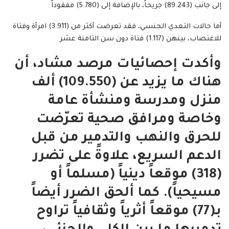
إلى جانب (89.243) جريحاً، بالإضافة إلى (5.780) مفقوداً
أما حالات التعدي الجنسي، فقد تعرضت أكثر من (3.911) امرأة وفتاة
للاغتصاب، بينهن (1.117) فتاة دون سن الثامنة عشر
وأكدت إحصائيات مرصد مشاد، أن
هناك ما يزيد عن (109.550) ألف
منزل ومدرسة ومنشأة عامة
وخاصة ومرافق صحية تعرّضت
للحرق والنهب والتدمير من قبل
الدعم السريع، علاوةً على تضرر
(318) موقعاً دينياً (مسلماً أو
مسيحياً). كما ألحق الضرر أيضاً
بـ(77) موقعاً أثرياً وثقافياً تراوح