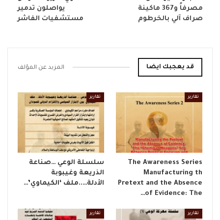
مصرفاً و367 ماكينة
يواصلون تدمير
صراف آلي بالخرطوم
مستشفيات الفاشر
قد يعجبك ايضا
المزيد عن المؤلف
تقارير
تقارير
The Awareness Series
​سلسلة الوعي …صناعة
Manufacturing th
الذريعة وغيبوبة
Pretext and the Absence
الأدلة…..ملف ‘الكيماوي’…
of Evidence: The…
تقارير
تقارير