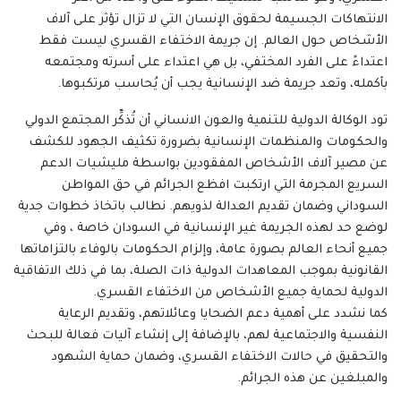
الانتهاكات الجسيمة لحقوق الإنسان التي لا تزال تؤثر على آلاف
الأشخاص حول العالم. إن جريمة الاختفاء القسري ليست فقط
اعتداءً على الفرد المختفي، بل هي اعتداء على أسرته ومجتمعه
بأكمله، وتعد جريمة ضد الإنسانية يجب أن يُحاسب مرتكبوها.
تود الوكالة الدولية للتنمية والعون الانساني أن تُذكِّر المجتمع الدولي
والحكومات والمنظمات الإنسانية بضرورة تكثيف الجهود للكشف
عن مصير آلاف الأشخاص المفقودين بواسطة مليشيات الدعم
السريع المجرمة التي ارتكبت افظع الجرائم في حق المواطن
السوداني وضمان تقديم العدالة لذويهم. نطالب باتخاذ خطوات جدية
لوضع حد لهذه الجريمة غير الإنسانية في السودان خاصة ، وفي
جميع أنحاء العالم بصورة عامة، وإلزام الحكومات بالوفاء بالتزاماتها
القانونية بموجب المعاهدات الدولية ذات الصلة، بما في ذلك الاتفاقية
الدولية لحماية جميع الأشخاص من الاختفاء القسري.
كما نشدد على أهمية دعم الضحايا وعائلاتهم، وتقديم الرعاية
النفسية والاجتماعية لهم، بالإضافة إلى إنشاء آليات فعالة للبحث
والتحقيق في حالات الاختفاء القسري، وضمان حماية الشهود
والمبلغين عن هذه الجرائم.