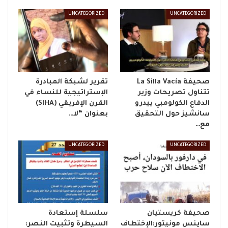
UNCATEGORIZED
UNCATEGORIZED
صحيفة La Silla Vacía
تقرير لشبكة المبادرة
تتناول تصريحات وزير
الإستراتيجية للنساء في
الدفاع الكولومبي ييدرو
القرن الإفريقي (SIHA)
سانشيز حول التحقيق
بعنوان “لا…
مع…
UNCATEGORIZED
UNCATEGORIZED
صحيفة كريستيان
سلسلة إستعادة
ساينس مونيتور:الإختطاف
السيطرة وتثبيت النصر: