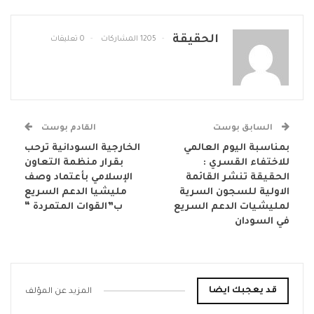
الحقيقة
1205 المشاركات
0 تعليقات
السابق بوست
القادم بوست
بمناسبة اليوم العالمي
الخارجية السودانية ترحب
للاختفاء القسري :
بقرار منظمة التعاون
الحقيقة تنشر القائمة
الإسلامي بأعتماد وصف
الاولية للسجون السرية
مليشيا الدعم السريع
لمليشيات الدعم السريع
ب”القوات المتمردة “
في السودان
قد يعجبك ايضا
المزيد عن المؤلف