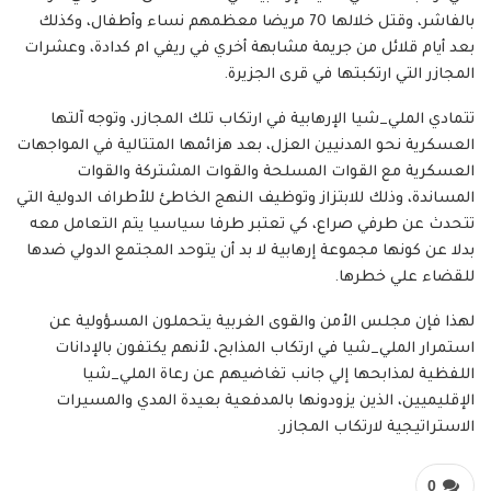
بالفاشر، وقتل خلالها 70 مريضا معظمهم نساء وأطفال، وكذلك
بعد أيام قلائل من جريمة مشابهة أخري في ريفي ام كدادة، وعشرات
المجازر التي ارتكبتها في قرى الجزيرة.
تتمادي الملي_شيا الإرهابية في ارتكاب تلك المجازر، وتوجه آلتها
العسكرية نحو المدنيين العزل، بعد هزائمها المتتالية في المواجهات
العسكرية مع القوات المسلحة والقوات المشتركة والقوات
المساندة، وذلك للابتزاز وتوظيف النهج الخاطئ للأطراف الدولية التي
تتحدث عن طرفي صراع، كي تعتبر طرفا سياسيا يتم التعامل معه
بدلا عن كونها مجموعة إرهابية لا بد أن يتوحد المجتمع الدولي ضدها
للقضاء علي خطرها.
لهذا فإن مجلس الأمن والقوى الغربية يتحملون المسؤولية عن
استمرار الملي_شيا في ارتكاب المذابح، لأنهم يكتفون بالإدانات
اللفظية لمذابحها إلي جانب تغاضيهم عن رعاة الملي_شيا
الإقليميين، الذين يزودونها بالمدفعية بعيدة المدي والمسيرات
الاستراتيجية لارتكاب المجازر.
0