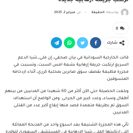
ترتكب جريمة ارهابية جديدة
بواسطة
الحقيقة
في
فبراير 2, 2025
0
شارك
قالت الخارجية السودانية في بيان صحفي، إن ملي_شيا الدعم
السريع ارتكبت جريمة إرهابية بشعة امس السبت، وتسببت في
مجزرة فظيعة بقصف سوق صابرين بمحلية كرري، أثناء ازدحامه
المتسوقين.
وبلغت الحصيلة حتي الآن أكثر من 60 شهيدا من المدنيين من بينهم
أطفال ونساء، وعدد كبير من الجرحى. ومن الواضح أن استهداف
السوق تم بطريقة متعمدة قصد منها إيقاع أكبر عدد من القتلى
المدنيين.
تأتي هذه المجزرة الشنيعة بعد اسبوع واحد من المذبحة المماثلة
التي ارتكبتها الملي_شيا الإرهابية في المستشفى السعودي للولادة