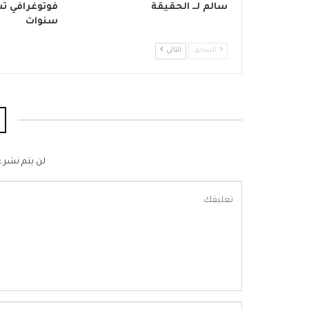
سالم لــ الحقيقة
فوتوغرافي تش
سنوات
السابق
التالي
لن يتم نشر ع