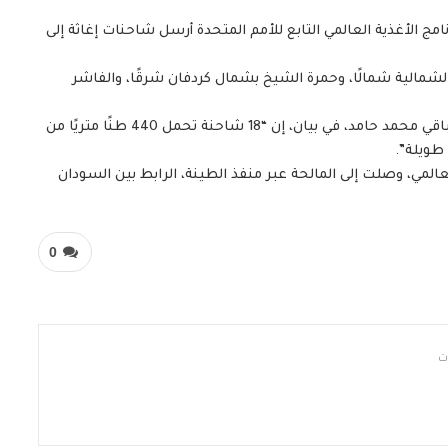
ج الأغذية العالمي التابع للأمم المتحدة أرسل شاحنات إغاثة إلى
 الشمالية شمالًا، وحمرة الشيخ بشمال كردفان شرقًا، والفاشر
وقال منسق الشؤون الإنسانية في حكومة الإقليم، عبد الباقي محمد حامد، في بيان، إن “18 شاحنة تحمل 440 طنًا متريًا من
طويلة”.
لعالمي، وصلت إلى المالحة عبر منفذ الطينة، الرابط بين السودان
0