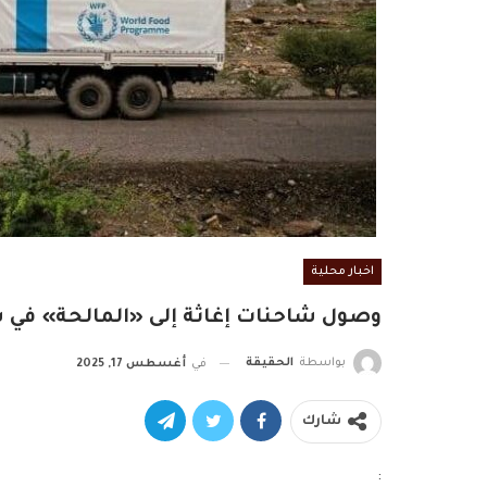
اخبار محلية
وصول شاحنات إغاثة إلى «المالحة» في ش
بواسطة
الحقيقة
في
أغسطس 17, 2025
شارك
: