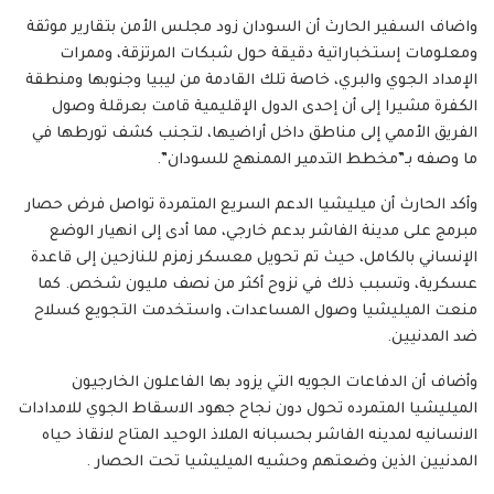
واضاف السفير الحارث أن السودان زود مجلس الأمن بتقارير موثقة
ومعلومات إستخباراتية دقيقة حول شبكات المرتزقة، وممرات
الإمداد الجوي والبري، خاصة تلك القادمة من ليبيا وجنوبها ومنطقة
الكفرة مشيرا إلى أن إحدى الدول الإقليمية قامت بعرقلة وصول
الفريق الأممي إلى مناطق داخل أراضيها، لتجنب كشف تورطها في
ما وصفه بـ”مخطط التدمير الممنهج للسودان”.
وأكد الحارث أن ميليشيا الدعم السريع المتمردة تواصل فرض حصار
مبرمج على مدينة الفاشر بدعم خارجي، مما أدى إلى انهيار الوضع
الإنساني بالكامل، حيث تم تحويل معسكر زمزم للنازحين إلى قاعدة
عسكرية، وتسبب ذلك في نزوح أكثر من نصف مليون شخص. كما
منعت الميليشيا وصول المساعدات، واستخدمت التجويع كسلاح
ضد المدنيين.
وأضاف أن الدفاعات الجويه التي يزود بها الفاعلون الخارجيون
الميليشيا المتمرده تحول دون نجاح جهود الاسقاط الجوي للامدادات
الانسانيه لمدينه الفاشر بحسبانه الملاذ الوحيد المتاح لانقاذ حياه
المدنيين الذين وضعتهم وحشيه الميليشيا تحت الحصار .