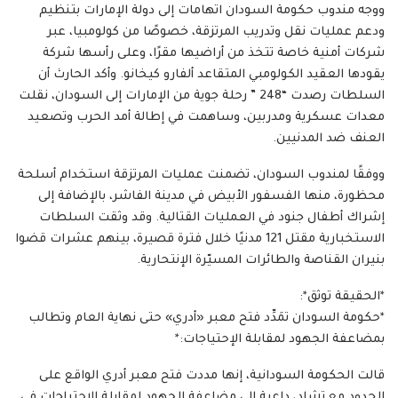
ووجه مندوب حكومة السودان اتهامات إلى دولة الإمارات بتنظيم
ودعم عمليات نقل وتدريب المرتزقة، خصوصًا من كولومبيا، عبر
شركات أمنية خاصة تتخذ من أراضيها مقرًا، وعلى رأسها شركة
يقودها العقيد الكولومبي المتقاعد ألفارو كيخانو. وأكد الحارث أن
السلطات رصدت “248 ” رحلة جوية من الإمارات إلى السودان، نقلت
معدات عسكرية ومدربين، وساهمت في إطالة أمد الحرب وتصعيد
العنف ضد المدنيين.
ووفقًا لمندوب السودان، تضمنت عمليات المرتزقة استخدام أسلحة
محظورة، منها الفسفور الأبيض في مدينة الفاشر، بالإضافة إلى
إشراك أطفال جنود في العمليات القتالية. وقد وثقت السلطات
الاستخبارية مقتل 121 مدنيًا خلال فترة قصيرة، بينهم عشرات قضوا
بنيران القناصة والطائرات المسيّرة الإنتحارية.
*الحقيقة توثق*:
*حكومة ‏السودان تمَدِّد فتح معبر «أدري» حتى نهاية العام وتطالب
بمضاعفة الجهود لمقابلة الإحتياجات:*
قالت الحكومة السودانية، إنها مددت فتح معبر أدري الواقع على
الحدود مع تشاد، داعية إلى مضاعفة الجهود لمقابلة الاحتياجات في