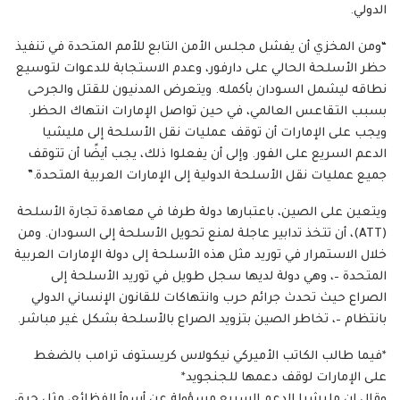
الدولي.
“ومن المخزي أن يفشل مجلس الأمن التابع للأمم المتحدة في تنفيذ
حظر الأسلحة الحالي على دارفور، وعدم الاستجابة للدعوات لتوسيع
نطاقه ليشمل السودان بأكمله. ويتعرض المدنيون للقتل والجرحى
بسبب التقاعس العالمي، في حين تواصل الإمارات انتهاك الحظر.
ويجب على الإمارات أن توقف عمليات نقل الأسلحة إلى مليشيا
الدعم السريع على الفور. وإلى أن يفعلوا ذلك، يجب أيضًا أن تتوقف
جميع عمليات نقل الأسلحة الدولية إلى الإمارات العربية المتحدة.”
ويتعين على الصين، باعتبارها دولة طرفا في معاهدة تجارة الأسلحة
(ATT)، أن تتخذ تدابير عاجلة لمنع تحويل الأسلحة إلى السودان. ومن
خلال الاستمرار في توريد مثل هذه الأسلحة إلى دولة الإمارات العربية
المتحدة –، وهي دولة لديها سجل طويل في توريد الأسلحة إلى
الصراع حيث تحدث جرائم حرب وانتهاكات للقانون الإنساني الدولي
بانتظام –، تخاطر الصين بتزويد الصراع بالأسلحة بشكل غير مباشر.
*فيما طالب الكاتب الأميركي نيكولاس كريستوف ترامب بالضغط
على الإمارات لوقف دعمها للجنجويد*
وقال إن مليشيا الدعم السريع مسؤولة عن أسوأ الفظائع، مثل حرق