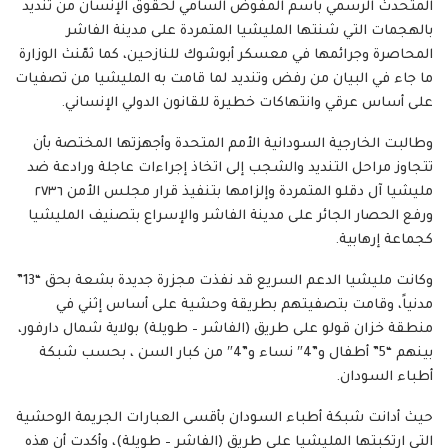
المتحدث الرسمي باسم المفوض السامي لحقوق الإنسان من تنديد
بالهجمات التي شنتها المليشيا المتمردة على مدينة الفاشر
المحاصرة وجرائمها في معسكر أبوشوك للنازحين، كما ثمّنث الوزارة
ما جاء في البيان من رفض وتنديد لما قامت به المليشيا من تصفيات
على أساس عرقي وانتهاكات خطيرة للقانون الدولي الإنساني.
وطالبت الخارجية السودانية الأمم المتحدة وأجهزتها المختصة بأن
تتجاوز مراحل التنديد والشجب إلى اتخاذ إجراءات عاجلة ورادعة ضد
مليشيا آل دقلو المتمردة وإلزامها بتنفيذ قرار مجلس الأمن ٢٧٣٦
ورفع الحصار الجائر على مدينة الفاشر والإسراع بتصنيف المليشيا
كجماعة إرهابية.
وكانت مليشيا الدعم السريع قد نفذت مجزرة جديدة بشعة بحق “13”
مدنياً، وقامت بتصفيتهم بطريقة وحشية على أساس إثني في
منطقة خزان قولو على طريق (الفاشر – طويلة) بولاية شمال دارفور،
بينهم “5” أطفال و”4″ نساء و”4″ من كبار السن ، بحسب شبكة
أطباء السودان.
حيث أدانت شبكة أطباء السودان بأقسى العبارات الجريمة الوحشية
التي ارتكبتها المليشيا على طريق (الفاشر – طويلة)، وأكدت أن هذه