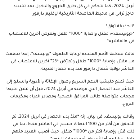
أبريل 2024، كما تتحكم في كل طرق الخروج والدخول بعد تشييد
حاجز ترابي في محيط العاصمة التاريخية لإقليم دارفور.
*الحقيقة توثق*:
*«يونيسف»: مقتل وإصابة “1000” طفل وتعرض آخرين للاغتصاب
في «الفاشر»*
قالت منظمة الأمم المتحدة لرعاية الطفولة “يونيسف”، إنها تحققت
من مقتل وإصابة “1000” طفل وتعرّض “23” آخرين للاغتصاب في
الفاشر بولاية شمال دارفور منذ بدء حصار المدينة.
حيث تمنع مليشيا الدعم السريع وصول الإغاثة والأدوية والسلع إلى
الفاشر منذ الحصار الذي فرضته في أبريل 2024، قبل أن تشن عليها
هجمات متواصلة طالت المرافق الصحية ومصادر المياه ومخيمات
النزوح.
وقالت يونيسف، في بيان، إنه “منذ بدء الحصار في أبريل 2024، تم
التحقق من أكثر من 1100 انتهاك جسيم في الفاشر فقط، بما في
ذلك قتل وإصابة أكثر من “1000” طفل، حيث أُصيب العديد منهم