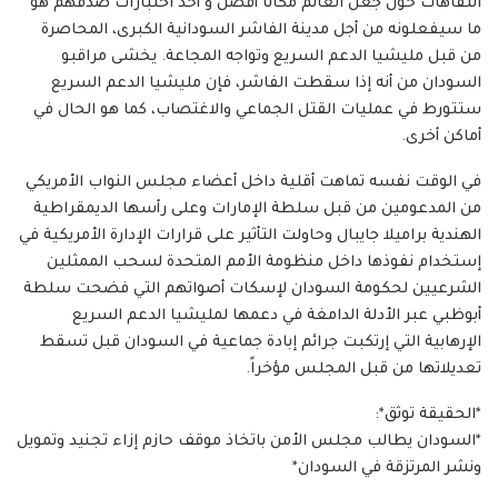
التفاهات حول جعل العالم مكانا أفضل و أحد اختبارات صدقهم هو
ما سيفعلونه من أجل مدينة الفاشر السودانية الكبرى، المحاصرة
من قبل مليشيا الدعم السريع وتواجه المجاعة. يخشى مراقبو
السودان من أنه إذا سقطت الفاشر، فإن مليشيا الدعم السريع
ستتورط في عمليات القتل الجماعي والاغتصاب، كما هو الحال في
أماكن أخرى.
في الوقت نفسه تماهت أقلية داخل أعضاء مجلس النواب الأمريكي
من المدعومين من قبل سلطة الإمارات وعلى رأسها الديمقراطية
الهندية براميلا جايبال وحاولت التأثير على قرارات الإدارة الأمريكية في
إستخدام نفوذها داخل منظومة الأمم المتحدة لسحب الممثلين
الشرعيين لحكومة السودان لإسكات أصواتهم التي فضحت سلطة
أبوظبي عبر الأدلة الدامغة في دعمها لمليشيا الدعم السريع
الإرهابية التي إرتكبت جرائم إبادة جماعية في السودان قبل تسقط
تعديلاتها من قبل المجلس مؤخراً.
*الحقيقة توثق*:
*السودان يطالب مجلس الأمن باتخاذ موقف حازم إزاء تجنيد وتمويل
ونشر المرتزقة في السودان*