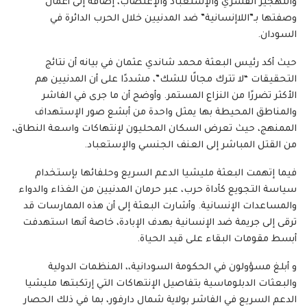
والتهجير القسري والإستعباد والإغتصاب، إضافة إلى أعمال
وصفتها بـ”اللاإنسانية” ضد المدنيين خلال الحرب الدائرة في
السودان.
حيث أكد رئيس البعثة محمد شاندي عثمان في بيانه أن نتائج
التحقيقات “لا تترك مجالًا للشك”، مشددًا على أن المدنيين هم
الأكثر تضررًا من النزاع المستمر. وأوضح أن ما جرى في الفاشر
والمناطق المحيطة بها يمثل واحدة من أبشع صور الإستهداف
الممنهج، حيث تعرض السكان المحليون لإنتهاكات واسعة النطاق،
من القتل المباشر إلى العنف الجنسي والإستعباد.
فيما إتهمت البعثة مليشيا الدعم السريع وحلفائها بإستخدام
سياسة التجويع كأداة حرب، عبر حرمان المدنيين من الغذاء والدواء
والمساعدات الإنسانية. وأشارت البعثة إلى أن هذه الممارسات قد
ترقى إلى جريمة ضد الإنسانية بهدف الإبادة، خاصة أنها استهدفت
أبسط مقومات البقاء على قيد الحياة.
و أبلغ مسؤولون في الحكومة السودانية،، المنظمات الدولية
والبعثات الدبلوماسية بتفاصيل الإنتهاكات التي إرتكبتها مليشيا
‎الدعم السريع في الفاشر بولاية ‎شمال دارفور، بما في ذلك الحصار