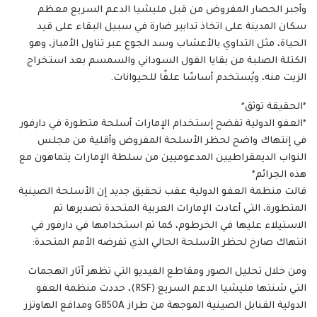
وأجبر الحصار المفروض من قبل مليشيا الدعم السريع معظم
سكان المدينة على اتخاذ تدابير ضارة في سبيل البقاء على قيد
الحياة، مثل التداوي بالأعشاب وسد الجوع عبر تناول الأمباز، وهو
الكتلة الصلبة من بقايا الفول السوداني والسمسم بعد استخراج
الزيت منه، ويُستخدم أساسًا علفًا للحيوانات.
*الحقيقة توثق*
*العفو الدولية تفضح إستخدام الإمارات أسلحة متطورة في دارفور
في إنتهاك واضح لحظر الأسلحة المفروض وأقلية من مجلس
النواب الديمقراطيين المدعوميين من سلطة الإمارات يتماهون مع
هذه الجرائم*
قالت منظمة العفو الدولية عقب تحقيق جديد إن الأسلحة الصينية
المتطورة، التي أعادت الإمارات العربية المتحدة تصديرها تم
الاستيلاء عليها في الخرطوم، كما تم استخدامها في دارفور في
انتهاك صارخ لحظر الأسلحة الحالي الذي تفرضه الأمم المتحدة:
ومن خلال تحليل الصور ومقاطع الفيديو التي تظهر آثار الهجمات
التي شنتها مليشيا الدعم السريع (RSF)، حددت منظمة العفو
الدولية القنابل الصينية الموجهة من طراز GB50A ومدافع الهاوتزر