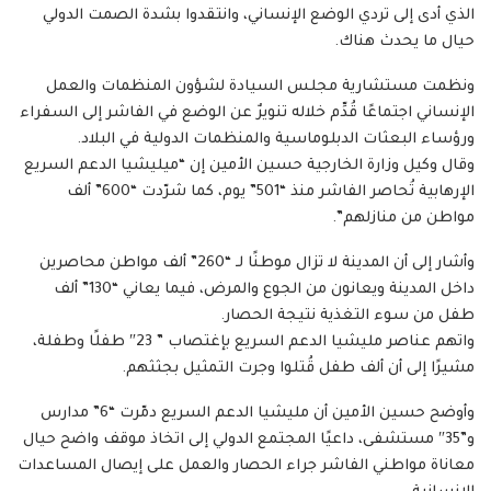
الذي أدى إلى تردي الوضع الإنساني، وانتقدوا بشدة الصمت الدولي
حيال ما يحدث هناك.
ونظمت مستشارية مجلس السيادة لشؤون المنظمات والعمل
الإنساني اجتماعًا قُدِّم خلاله تنويرٌ عن الوضع في الفاشر إلى السفراء
ورؤساء البعثات الدبلوماسية والمنظمات الدولية في البلاد.
وقال وكيل وزارة الخارجية حسين الأمين إن “ميليشيا الدعم السريع
الإرهابية تُحاصر الفاشر منذ “501” يوم، كما شرّدت “600” ألف
مواطن من منازلهم”.
وأشار إلى أن المدينة لا تزال موطنًا لـ “260” ألف مواطن محاصرين
داخل المدينة ويعانون من الجوع والمرض، فيما يعاني “130” ألف
طفل من سوء التغذية نتيجة الحصار.
واتهم عناصر مليشيا الدعم السريع بإغتصاب ” 23″ طفلًا وطفلة،
مشيرًا إلى أن ألف طفل قُتلوا وجرت التمثيل بجثثهم.
وأوضح حسين الأمين أن مليشيا الدعم السريع دمّرت “6” مدارس
و”35″ مستشفى، داعيًا المجتمع الدولي إلى اتخاذ موقف واضح حيال
معاناة مواطني الفاشر جراء الحصار والعمل على إيصال المساعدات