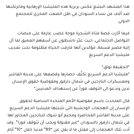
هذا المشهد البشع عكس بربرية هذه المليشيا الإرهابية وماترتكبها
ضد آلاف من نساء السودان في ظل الصمت المخزي للمجتمع
الدولي.
فيما أثارت قصة فتاة الشجرة موجة غضب عارمة على منصات
التواصل الاجتماعي، حيث عبّر ناشطون عن أسفهم العميق لما آل
إليه مصير قسمة، مؤكدين أنها فارقت الحياة مظلومة تحت تعذيب
مليشيا الدعم السريع.
*الحقيقة توثق*
*مليشيا الدعم السريع تكثّف حصارها وقصفها على مدينة الفاشر
ومعسكرات النازحين في شمال دارفور ومفوضية حقوق الإنسان
تدين وتدعو الى التوقف فوراً عن إستهداف المدنيين*
قال المتحدث باسم مفوضية الأمم المتحدة السامية لحقوق
الإنسان إن الهجمات الوحشية التي شنتها مليشيا الدعم السريع
على مدينة الفاشر المحاصرة ومخيم أبو شوك للنازحين المجاور لها
في شمال دارفور بالسودان “غير مقبولة ويجب أن تتوقف فورا”. وقد
أدت تلك الهجمات إلى مقتل ما لا يقل عن “89” مدنيا خلال “10” أيام