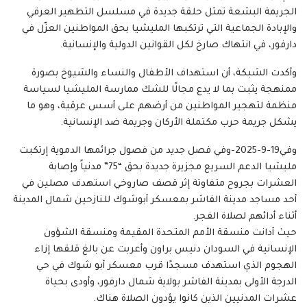
الجريمة البشعة تمثل حلقة جديدة في مسلسل التطهير العرقي
والإبادة الجماعية التي ترتكبها المليشيا بحق المواطنين العزّل في
دارفور، في انتهاك صارخ لكل القوانين الدولية والإنسانية.
وأكدت الشبكة، أن استهداف الأطفال والنساء والشيوخ بصورة
ممنهجة يثبت بما لا يدع مجالًا للشك ممارسة المليشيا لسياسة
منظمة لتهجير المواطنين من أرضهم على أسس عرقية، وهو ما
يشكل جريمة حرب مكتملة الأركان وجريمة ضد الإنسانية.
وفي19-9-2025-وفي فصل جديد من فصول جرائمها الدموية إرتكبت
مليشيا الدعم السريع مجزيرة جديدة بحق “75” مدنياً وإصابة
العشرات بجروح متفاوتة إثر قصف صاروخي استهدف مصلين في
أحد مساجد مدينة الفاشر بمعسكر أبوشوك للنازحين شمال المدينة
أثناء أدائهم لصلاة الفجر.
حيث أدانت منسقة الأمم المتحدة المقيمة ومنسقة الشؤون
الإنسانية في السودان دنيس براون وأعربت عن بالغ قلقها إزاء
الهجوم الذي استهدف مسجدًا قرب معسكر أبو شوك في حي
الدرجة الأولى بمدينة الفاشر بولاية شمال دارفور، وأودى بحياة
عشرات المدنيين الذين كانوا يؤدون الصلاة هناك.