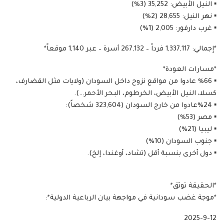
▪︎ النيل الأبيض: 35,252 (3%)
▪︎ نهر النيل: 28,655 (2%)
▪︎ غرب دارفور: 2,005 (1%)
*إجمالي: 1,337,117 فرداً – 267,132 أسرة – عبر 1,140 موقعاً*
*مسارات العودة*
▪︎ %66 عادوا من مواقع نزوح داخل السودان (ولايات مثل القضارف،
كسلا، النيل الأبيض، الخرطوم، البحر الأحمر…).
▪︎ %24عادوا من خارج السودان (323,604 شخصاً):
▪︎ مصر (53%)
▪︎ ليبيا (21%)
▪︎ جنوب السودان (10%)
▪︎ دول أخرى بنسبة أقل (تشاد، أوغندا، إلخ).
*الحقيقة توثق*
*موجة غضب سودانية في مواجهة بيان الرباعية الدولية*:
2025-9-12