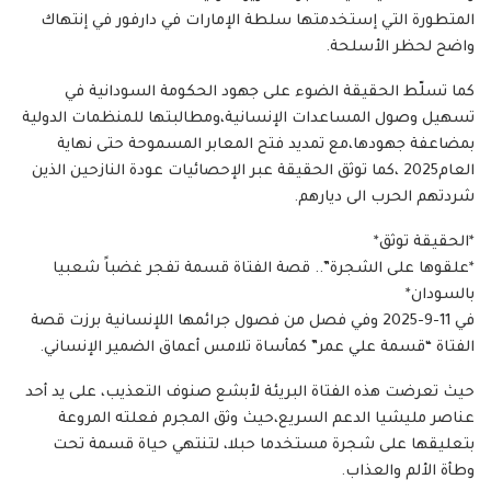
المتطورة التي إستخدمتها سلطة الإمارات في دارفور في إنتهاك
واضح لحظر الأسلحة.
كما تسلّط الحقيقة الضوء على جهود الحكومة السودانية في
تسهيل وصول المساعدات الإنسانية،ومطالبتها للمنظمات الدولية
بمضاعفة جهودها،مع تمديد فتح المعابر المسموحة حتى نهاية
العام2025 ،كما توثق الحقيقة عبر الإحصائيات عودة النازحين الذين
شردتهم الحرب الى ديارهم.
*الحقيقة توثق*
*علقوها على الشجرة”.. قصة الفتاة قسمة تفجر غضباً شعبيا
بالسودان*
في 11-9-2025 وفي فصل من فصول جرائمها اللإنسانية برزت قصة
الفتاة “قسمة علي عمر” كمأساة تلامس أعماق الضمير الإنساني.
حيث تعرضت هذه الفتاة البريئة لأبشع صنوف التعذيب، على يد أحد
عناصر مليشيا الدعم السريع،حيث وثق المجرم فعلته المروعة
بتعليقها على شجرة مستخدما حبلا، لتنتهي حياة قسمة تحت
وطأة الألم والعذاب.