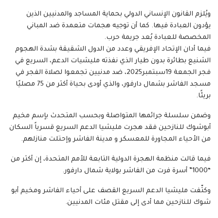
ويُلزم القانون الإنساني الدولي بحماية المساجد والمدنيين الذين
يؤدون العبادة فيها. كما أن توجيه هجمات متعمدة ضد المباني
المخصصة للعبادة يُعد جريمة حرب.
فيما أدان الإتحاد الإفريقي وعدد من الدول الشقيقة بشدة الهجوم
الشنيع بطائرة بدون طيار الذي نفذته مليشيات الدعم، السريع في
فجر الجمعة 19سبتمبر2025، ضد مدنيين تجمعوا لصلاة الفجر في
مسجد الفاشر بشمال دارفور، والذي أودى بحياة أكثر من 75 مصليًا
بريئًا.
وضمن سلسلة جرائمها المتواصلة وبحسب المتحدث بإسم مخيم
أبوشوك للنازحين فقد هجرت مليشيا الدعم السريع قسرياً السكان
من الأحياء المجاورة للمعسكر و مدينة الفاشر وإحتلت منازلهم.
فيما قالت منظمة الهجرة الدولية التابعة للأمم المتحدة، إن أكثر من
“1000” أسرة فرت من الفاشر بولاية شمال دارفور.
وكثّفت مليشيا الدعم السريع القصف على أحياء الفاشر ومخيم أبو
شوك للنازحين مما أدى إلى مقتل مئات المدنيين.