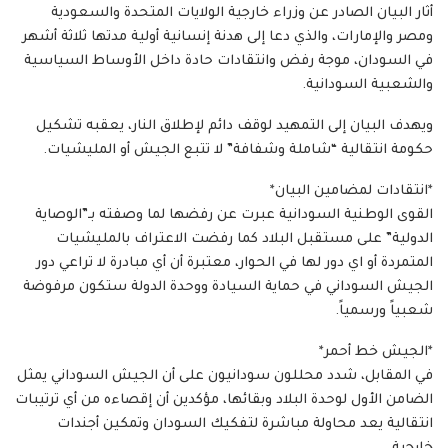
أثار البيان الصادر عن وزراء خارجية الولايات المتحدة والسعودية
ومصر والإمارات، والذي دعا إلى هدنة إنسانية أولية مدتها ثلاثة أشهر
في السودان، موجة رفض وانتقادات حادة داخل الأوساط السياسية
والشعبية السودانية.
ويهدف البيان إلى التمهيد لوقف دائم لإطلاق النار، يعقبه تشكيل
حكومة انتقالية “شاملة وشفافة” لا تتبع الجيش أو المليشيات.
*انتقادات لمضامين البيان*
القوى الوطنية السودانية عبرت عن رفضها لما وصفته بـ”الوصاية
الدولية” على مستقبل البلاد كما رفضت الاعتراف بالمليشيات
المتمردة أو اي دور لها في الحوار، معتبرة أن أي مبادرة لا تراعي دور
الجيش السوداني في حماية السيادة ووحدة الدولة ستكون مرفوضة
شعبياً ورسمياً.
*الجيش خط أحمر*
في المقابل، شدد محللون سودانيون على أن الجيش السوداني يمثل
الضامن الأول لوحدة البلاد وبقائها، مؤكدين أن إقصاءه من أي ترتيبات
انتقالية يعد محاولة مباشرة لتفكيك السودان وتمكين أجندات