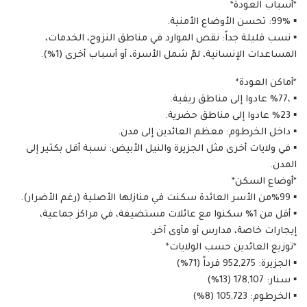
*أسباب العودة*
▪︎ 99%: تحسن الأوضاع الأمنية.
▪︎ نسب قليلة جداً: نقص الموارد في مناطق النزوح، الخدمات،
المساعدات الإنسانية، لمّ شمل الأسرة، أو أسباب أخرى (1%).
*أماكن العودة*
▪︎ ،%77 عادوا إلى مناطق ريفية.
▪︎ %23 عادوا إلى مناطق حضرية.
▪︎ داخل الخرطوم: معظم العائدين إلى مدن.
▪︎ في ولايات أخرى مثل الجزيرة والنيل الأبيض: نسبة أقل بكثير إلى
المدن.
*أوضاع السكن*
▪︎ %99من الأسر العائدة سكنت في منازلها الأصلية (رغم الأضرار).
▪︎ أقل من 1% سكنوا مع عائلات مستضيفة، في مراكز جماعية،
إيجارات خاصة، مدارس أو مأوى آخر.
*توزيع العائدين حسب الولايات*
▪︎ الجزيرة: 952,275 فرداً (71%)
▪︎ سنار: 178,107 (13%)
▪︎ الخرطوم: 105,723 (8%)