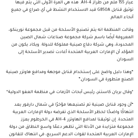
عيار 155 ملم من طراز AH-4. هذه هي المرة الأولى التي يتم فيها
توثيق قنابل GB50A قيد الاستخدام النشط في أي صراع في جميع
أنحاء العالم.
وقالت المنظمة انه يتم تصنيع الأسلحة من قبل مجموعة نورينكو،
المعروفة أيضًا باسم شركة مجموعة صناعات شمال الصين
المحدودة، وهي شركة دفاع صينية مملوكة للدولة. ويكاد يكون من
المؤكد أن الإمارات العربية المتحدة أعادت تصدير الأسلحة إلى
السودان.
“وهذا دليل واضح على إستخدام قنابل موجهة ومدافع هاوتزر صينية
الصنع متطورة في السودان,”
*وقال بريان كاستنر، رئيس أبحاث الأزمات في منظمة العفو الدولية*
“أن وجود قنابل صينية تم تصنيعها مؤخرًا في شمال دارفور يعد
انتهاكًا واضحًا لحظر الأسلحة الذي تفرضه دولة الإمارات العربية
المتحدة. إن توثيقنا لمدافع الهاوتزر AH-4 في الخرطوم يعزز
مجموعة متزايدة من الأدلة التي تظهر دعمًا واسع النطاق من دولة
الإمارات العربية المتحدة لقوات الدعم السريع، في انتهاك للقانون