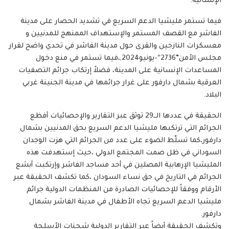
الإنسانية.
فيما تستمر مليشيا الدعم السريع في تشديد الحصار على مدينة
الفاشر مع القصف المستمر والإستهداف الممنهج للمدنيين و
معسكرات النازحين والقرى حول مدينة الفاشر في تحدي واضح لقرار
مجلس الأمن”2736″-يونيو2024,،فيما تستمر في منع دخول
المساعدات الإنسانية على المدينة، فضلاً إرتكاب جرائم التصفيات
العرقية بشمال دارفور على غرار جرائمها في مدينة الجنينة غربي
البلاد.
الحقيقة في عددها الــ29 توثق عبر التقارير والإحصائيات أفظع
الجرائم التي ترتكبها مليشيا الدعم السريع بحق المدنيين بشمال
دارفور،كما تسلّط الضوء على عدد من الجرائم التي هزت الوجدان
السوداني في ظل صمت المجتمع الدولي ،حيث إستهدفت هذه
المليشيا الإرهابية المصلين في أحد مساجد الفاشر وإرتكبت أبشع
الجرائم في التاريخ في حق نساء السودان ،كما تكشف الحقيقة عبر
الأرقام ووفقاً للإحصائيات الصادرة من المنظمات الدولية جرائم
مليشيا الدعم السريع تجاه الأطفال في مدينة الفاشر بشمال
دارفور.
وتكشف الحقيقة أيضاً عبر التقارير الدولية شحنات الأسلحة