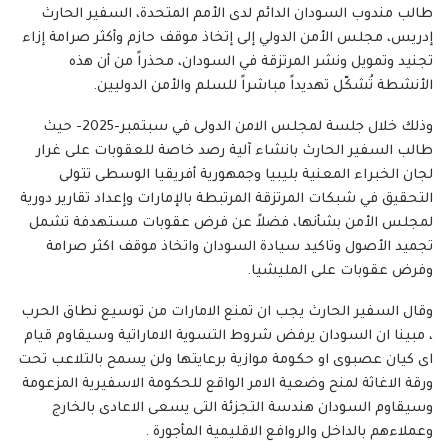
طالب مندوب السودان الدائم لدى الأمم المتحدة، السفير الحارث
إدريس، مجلس الأمن الدولي إلى إتخاذ موقف حازم وأكثر صرامة إزاء
تجنيد وتمويل ونشر المرتزقة في السودان، محذراً من أن هذه
الأنشطة تُشكّل تهديداً مباشراً للسلم والأمن الدوليين.
وذلك خلال جلسة لمجلس الامن الدولى في سبتمبر-2025- حيث
طالب السفير الحارث بانشاء آلية رصد خاصة للعقوبات على غرار
لجان الخبراء المعنية بليبيا وجمهورية أفريقيا الوسطى تتولى
التحقيق في شبكات المرتزقة المرتبطة بالإمارات وإعداد تقارير دورية
لمجلس الأمن بشأنها، فضلاً عن فرض عقوبات مستهدفة تشمل
تجميد الأصول وتاكيد سيادة السودان واتخاذ موقف اكثر صرامة
وفرض عقوبات على المليشيا.
وقال السفير الحارث يجب ان تمنع الامارات من توسيع نطاق الحرب
، مبينا ان السودان يرفض شروط التسوية الاماراتية وسيقاوم قيام
اى كيان عصبوى او حكومة موازية برعايتها ولن يسمح بالتلاعب تحت
ورقة الاغاثة لمنح وضعية الامر الواقع للحكومة الاسفيرية المزعومة
وسيقاوم السودان هندسة التجزئة التى يسعى الاعادى بالخارج
وعملاءهم بالداخل والروافع الاقليمية المأجورة .