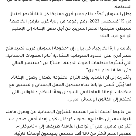
المنطقة.
وظل السودان يُجَدِّد بقاء معبر أدري مفتوحًا كل ثلاثة أشهر اعتبارًا
من 15 أغسطس 2023، رغم وقوعه في ولاية غرب دارفور الخاضعة
لسيطرة مليشيا الدعم السريع، من أجل تدفق الإغاثة إلى الإقليم
الواقع غرب البلاد.
وقالت وزارة الخارجية، في بيان، إن “حكومة السودان قررت تمديد فتح
معبر أدري على الحدود السودانية التشادية أمام المعونات الإنسانية،
التي تُسَيِّرها منظمات الغوث الدولية، اعتبارًا من 1 سبتمبر الحالي
حتى نهاية العام الحاري”.
وأشارت إلى أن التمديد يؤكد التزام الحكومة بضمان وصول الإغاثة،
كما يُبَيِّن حُسن نواياها تجاه تسهيل العمل الإنساني والتنسيق مع
منظمات الإغاثة العاملة في السودان وفقًا للنظم والقوانين التي
تحتكم إلى القانون الإنساني الدولي.
من جانبها أعلنت الأمم المتحدة للشؤون الإنسانية عن وصول قافلة
لليونيسف إلى «الدلنج» بجنوب كردفان، كأول إمداد أممي ضخم منذ
أكثر من عامين، على أن تواصل القافلة طريقها إلى «كادوقلي»،
لتقديم الدعم لأكثر من 120 ألف شخص يعيشون أوضاعًا كارثية.