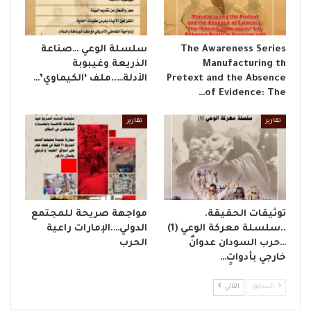
The Awareness Series
​سلسلة الوعي …صناعة
Manufacturing th
الذريعة وغيبوبة
Pretext and the Absence
الأدلة…..ملف ‘الكيماوي’…
of Evidence: The…
تقارير
تقارير
توثيقات الحقيقة.
مواجهة صريحة للمجتمع
..سلسلة معركة الوعي (1)
الدولي….الإمارات راعية
…حرب السودان عدوانٌ
الحرب
خارجي بأدواتٍ…
السابق
التالي