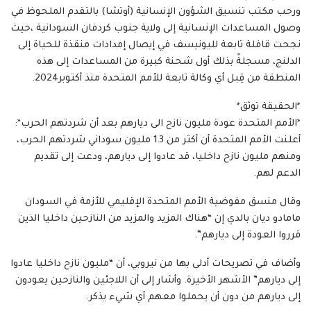
ورحب مكتب تنسيق الشؤون الإنسانية (أوتشا) بالتقدم الملحوظ في
وصول المساعدات الإنسانية إلى ولاية جنوب كردفان السودانية ،حيث
نجحت قافلة تابعة لليونيسف في إيصال إمدادات منقذة للحياة إلى
الدلنج، مسجلةً بذلك أول شحنة كبيرة من المساعدات إلى هذه
المنطقة من قِبل أي وكالة تابعة للأمم المتحدة منذ أكتوبر2024.
*الحقيقة توثق*
*الأمم المتحدة عودة مليون نازح الى ديارهم بعد أن شردتهم الحرب*:
أعلنت الأمم المتحدة أن أكثر من 1.3 مليون سوداني شردتهم الحرب،
ومنهم مليون نازح داخليا، قد عادوا إلى ديارهم، ودعت إلى تقديم
الدعم لهم.
وقال منسق مفوضية الأمم المتحدة الإقليمي للأزمة في السودان
مامادو ديان بالدي إن “هناك المزيد والمزيد من النازحين داخليا الذين
قرروا العودة إلى ديارهم”.
وأضاف في تصريحات أدلى بها من نيروبي، أن “مليون نازح داخليا عادوا
إلى ديارهم” الأشهر الأخيرة. وأشار إلى أن اللاجئين والنازحين يعودون
إلى ديارهم من دون أن يحملوا معهم أي شيء يذكر.