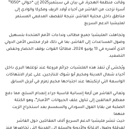
وقالت منظمة الهجرة، في بيان في سبتمبر2025 إن “حوالي “1050”
أسرة نزحت من الفاشر من أحياء أولاد الريف ومكركا والوادي إلى
مناطق داخل محلية الفاشر، نتيجة للقصف المدفعي المستمر
لمليشيا الدعم السريع.
وتجاهلت المليشيا جميع مطالب ونداءات الأمم المتحدة بتسهيل
وصول المساعدات إلى الفاشر، بما في ذلك قرار مجلس الأمن الدولي
الذي أصدره في 13 يونيو 2024، مطالبًا القوات بوقف الحصار وخفض
التصعيد.
ويُخشى أن تنفذ هذه الملشيات جرائم مروعة عند توغلها البري داخل
أحياء شمال المدينة ومخيم أبو شوك للنازحين، على غرار الانتهاكات
الواسعة التي ارتكبتها عند اجتياحها مخيم زمزم في أبريل السابق.
وتعاني الفاشر من أزمة إنسانية قاسية جراء إنعدام السلع، مما دفع
معظم العالقين إلى تناول علف الحيوانات “الأمباز”، وهو الكتلة
الصلبة من بقايا الفول السوداني والسمسم بعد استخراج الزيت
منهما.
حيث تنشر مليشيا الدعم السريع آلاف المقاتلين حول الفاشر
لعرقلة وصول الإغاثة والأدوية والسلع إلى المدينة التي تحاصرها منذ