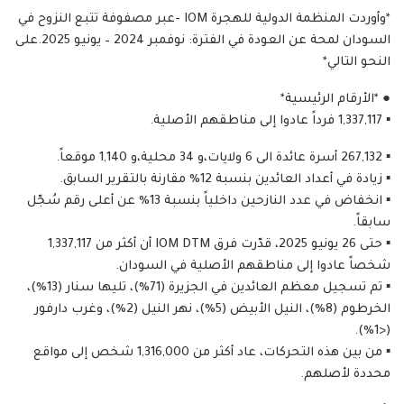
*وأوردت المنظمة الدولية للهجرة IOM -عبر مصفوفة تتبع النزوح في
السودان لمحة عن العودة في الفترة: نوفمبر 2024 – يونيو 2025.على
النحو التالي*
● *الأرقام الرئيسية*
▪︎ 1,337,117 فرداً عادوا إلى مناطقهم الأصلية.
▪︎ 267,132 أسرة عائدة الى 6 ولايات،و 34 محلية،و 1,140 موقعاً.
▪︎ زيادة في أعداد العائدين بنسبة 12% مقارنة بالتقرير السابق.
▪︎ انخفاض في عدد النازحين داخلياً بنسبة 13% عن أعلى رقم سُجّل
سابقاً.
▪︎ حتى 26 يونيو 2025، قدّرت فرق IOM DTM أن أكثر من 1,337,117
شخصاً عادوا إلى مناطقهم الأصلية في السودان.
▪︎ تم تسجيل معظم العائدين في الجزيرة (71%)، تليها سنار (13%)،
الخرطوم (8%)، النيل الأبيض (5%)، نهر النيل (2%)، وغرب دارفور
(<1%).
▪︎ من بين هذه التحركات، عاد أكثر من 1,316,000 شخص إلى مواقع
محددة لأصلهم.