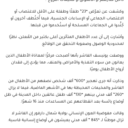
داخل منازلهم أو الأسواق أو مخيمات النزوح”.
وكشفت عن تعرّض “23” طفلًا وطفلة على الأقل للاغتصاب أو
الاغتصاب الجماعي أو الإساءات الجنسية، فيما أُختُطف آخرون أو
جُنِّدوا في الجماعات المسلحة أو استُخدموا من قبلها.
وأشارت إلى أن عدد الأطفال المتأثرين أعلى بكثير من المُعلن، نظرًا
لمحدودية الوصول وصعوبة التحقق من الوقائع.
ووصفت يونيسف الفاشر بأنها أصبحت مركزًا لمعاناة الأطفال الذين
يعانون من سوء التغذية والأمراض والعنف، مما يؤدي إلى فقدان
أرواح الأطفال يوميًا.
وذكرت أنه جرى تهجير “600” ألف شخص نصفهم من الأطفال من
الفاشر والمخيمات المحيطة بها في الأشهر الماضية، فيما لا يزال
“260” ألف مدني بينهم “130” ألف طفل عالقين داخل المدينة في ظل
أوضاع يائسة بعد انقطاعهم عن المساعدات منذ 16 شهرًا.
وقالت مفوضية العون الإنساني بولاية شمال دارفور إن الفاشر لا
تزال موطنًا لـ “845 ” ألف مدني يعيشون في أوضاع إنسانية قاسية.