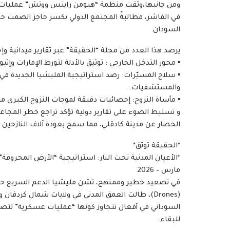
ومن جانبها،وثّقت منظمة “هيومن رايتس ووتش” عمليات
في الفاشر، مطالبةً المجتمع الدولي بكسر حاجز الصمت حيا
السودان.
يرصد هذا العدد من مجلة “الحقيقة” عبر تقارير ميدانية وإ
▪︎ محور التدخل الخارجي : توثيق بالأدلة لتورط الإمارات وإثي
▪︎ سلاح المسيّرات: رصد استراتيجية المليشيا الجديدة في
والمستشفيات.
▪︎ مأساة النزوح: إحصائيات دقيقة لموجات النزوح الكبرى م
و تسليط الضوء على تقارير دولية تؤكد تراجع خطر المج
الحصار عن مدينة كادقلي، مما سمح بعودة آلاف النازحين و
*الحقيقة توثق*
*الأعيان المدنية تحت النار: استراتيجية “الأرض المحروق
مارس – 2026
في تصعيد خطير وممنهج، تشن مليشيا الدعم السريع حم
(Drones)، طالت العمق المدني في ولايات شمال كرد
السوداني في أفعال تتجاوز كونها “عمليات عسكرية” لتص
للبقاء.