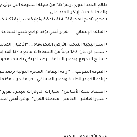
طالع العدد الدوري رقم”35″ من مجلة الحق
والمحلية حيث إرتكز العدد على:
​▪︎ محور تأجيج المحرقة”: أدلة دامغة وتوثيقات دولية تكشف
▪︎ الملف الإنساني….. تقرير أممي يؤكد تراجع شبح المجاع
​▪︎ استراتيجية التدمير (الأرض المحروقة)…. “الأعيان المدني
​▪︎ جحيم كردفان: 120 يوماً من الانتهاكات تدفع بـ 132 ألف إنسان نحو المجهول.
​▪︎ سلاح التجويع وتدمير الزراعة… رصد أمريكي يكشف محو 41 مجتمعاً زراعياً في الفاشر من الخارطة الإنتاجية.
▪︎ العودة الطوعية… “إرادة البقاء”: الهجرة الدولية ترصد عودة 3.6 مليون نازح ولاجئ إلى ديارهم رغم الت
​▪︎ إبادة الكوادر الطبية وتدمير المشافي.. جريمة حرب مكتمل
▪︎ اقتصاد تحت الأنقاض”: مليارات الدولارات تتبخر.. تقرير
​▪︎ محور الفاشر …الفاشر.. مقصلة القرن”: توثيق أممي لع
بسم الله الرحمن الرحيم