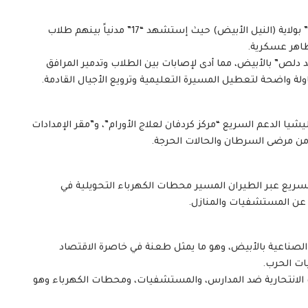
إرتكبت مليشيا الدعم السريع مجزرة في مدرسة “شكيري” بولاية (النيل الأبيض) حيث إستشهد “17” مدنياً بينهم طلاب
اهر عسكرية.
دلص” بالأبيض، مما أدى لإصابات بين الطلاب وتدمير المرافق
اولة واضحة لتعطيل المسيرة التعليمية وترويع الأجيال القادمة.
ا الدعم السريع “مركز كردفان لعلاج الأورام”، و”مقر الإمدادات
 من مرضى السرطان والحالات الحرجة.
ريع عبر الطيران المسير محطات الكهرباء التحويلية في
 عن المستشفيات والمنازل.
صناعية بالأبيض، وهو ما يمثل طعنة في خاصرة الاقتصاد
ات الحرب.
الانتحارية ضد المدارس، والمستشفيات، ومحطات الكهرباء وهو