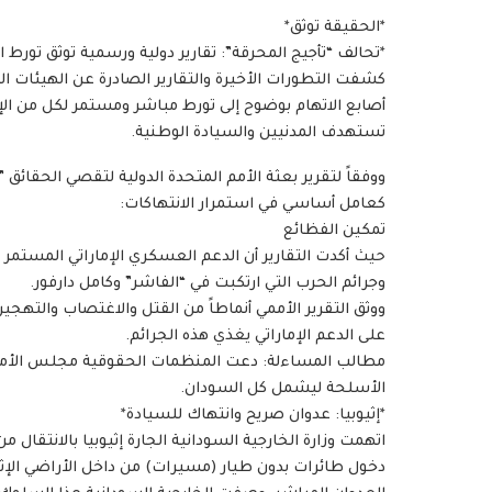
*الحقيقة توثق*
*تحالف “تأجيج المحرقة”: تقارير دولية ورسمية توثق تورط ا
كشفت التطورات الأخيرة والتقارير الصادرة عن الهيئات ال
أصابع الاتهام بوضوح إلى تورط مباشر ومستمر لكل من الإم
تستهدف المدنيين والسيادة الوطنية.
كعامل أساسي في استمرار الانتهاكات:
تمكين الفظائع
حيث أكدت التقارير أن الدعم العسكري الإماراتي المستمر ل
وجرائم الحرب التي ارتكبت في “الفاشر” وكامل دارفور.
ووثق التقرير الأممي أنماطاً من القتل والاغتصاب والتهجير
على الدعم الإماراتي يغذي هذه الجرائم.
مطالب المساءلة: دعت المنظمات الحقوقية مجلس الأمن 
الأسلحة ليشمل كل السودان.
*إثيوبيا: عدوان صريح وانتهاك للسيادة*
اتهمت وزارة الخارجية السودانية الجارة إثيوبيا بالانتقا
دخول طائرات بدون طيار (مسيرات) من داخل الأراضي الإث