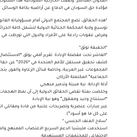
العدوان المباشر: وصفت الخارجية السودانية هذا السلوك 
مؤكدة حق السودان في الدفاع عن أراضيه بكافة الوسائل.
*هذه الحقائق، تضع المجتمع الدولي أمام مسؤولياته القانوني
توسيع ولاية المحكمة الجنائية الدولية لتشمل كافة الجرائ
وفرض عقوبات رادعة على الأفراد والدول التي تورطت في تزو
*الحقيقة توثق*
*الفاشر تحت مقصلة الإبادة: تقرير أممي يوثق “الاستئصال
كشف تحقيق مستق
المجموعات غير العربية، وخاصة قبائل الزغاوة والفور، يتج
الجماعية” المكتملة الأركان.
أدلة الإدانة: نية مبيتة وتدمير منهجي
وخلصت بعثة تقصي الحقائق الدولية إلى أن نمط الهجمات ا
“استنتاج وحيد ومعقول” وهو نية الإبادة.
عبر عبارات عنصرية وتصريحات علنية من قادة ومقاتلي الملي
على كل ما هو أسود”).
*سلاح العنف الجنسي:*
استخدمت مليشيا الدعم السريع الاغتصاب الممنهج والمنس
الاجتماعي للمجتمعات المستهدفة.