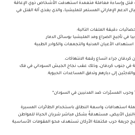
 قتل وإساءة معاملة متعمدة استهدفت الأشخاص ذوي الإعاقة
ل الدعم الإماراتي المستمر للمليشيا، والذي يغذي آلة القتل في
حصائيات دقيقة الملفات التالية:
وبيا في تأجيج الصراع ومد المليشيا بوسائل الدمار.
 استهداف الأعيان المدنية والتجمعات والكوادر الطبية
ن كردفان جراء اتساع رقعة الانتهاكات.
اعة في جنوب كردفان، وذلك عقب نجاح الجيش السوداني في فك
اللاجئين إلى ديارهم وتدفق المساعدات الحيوية.
ة” وحرب المسيّرات ضد المدنيين في السودان*
لة استهدافات واسعة النطاق باستخدام الطائرات المسيرة
فان والنيل الأبيض، مستهدفةً بشكل مباشر شريان الحياة للمواطن
بح جريمة حرب مكتملة الأركان تستهدف محو المقومات الأساسية