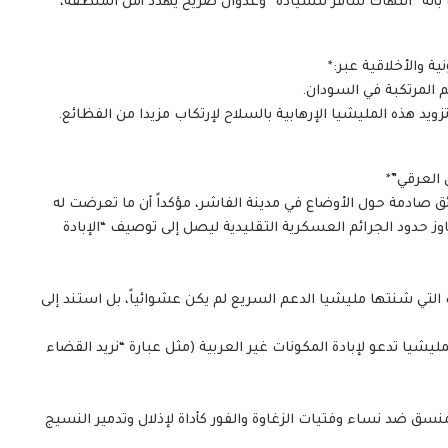
بأنه “انتهاك سافر للسيادة” وعدوان صريح يهدد أمن المنطقة،
ة والأخلاقية عبر:*
م المرتكبة في السودان.
يد هذه المليشيا الإرهابية بالسلاح لإرتكاب مزيدا من الفظائع.
 العرقي”*
ل للأمم المتحدة في “2026” عن حقائق صادمة حول الأوضاع في مدينة الفاشر، مؤكداً أن ما تعرضت له
اوز حدود الجرائم العسكرية التقليدية ليصل إلى توصيف “الإبادة
لتي شنتها مليشيا الدعم السريع لم يكن عشوائياً، بل استند إلى
شيا تدعو لإبادة المكونات غير العربية (مثل عبارة “نريد القضاء
ق ضد نساء وفتيات الزغاوة والفور كأداة لإذلال وتدمير النسيج