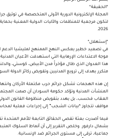
*الحقيقة*
المجلة الإلكترونية الدورية الأولى المتخصصة في توثيق جر
2026.
*إستهلال*
في تصعيد خطير يعكس النهج الممنهج لمليشيا الدعم السري
موجة الاعتداءات الإرهابية التي استهدفت الأعيان المدنية 
هذا العدوان الذي طال مؤخراً مدن الأبيض، كوستي، والدل
متكرر يهدف إلى ترويع المدنيين وتقويض ركائز الدولة السود
إن هذه الهجمات تشكل جرائم حرب مكتملة الأركان وانتهاكاً
المنشآت المدنية وتؤكد حكومة السودان أن صمت المجتمع ا
العقاب فحسب، بل يهدد بتقويض منظومة القانون الدولي 
مواقف تتجاوز “بيانات الشجب” إلى إجراءات فعلية لمحاسب
فيما أصدرت بعثة تقصي الحقائق التابعة للأمم المتحدة تقرير
بشمال دارفور. وخلص التقرير إلى أن أنماط السلوك المتبع
جماعية، ترقى إلى مستوى الجرائم ضد الإنسانية.