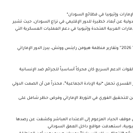
لإمارات وإثيوبيا في فظائع السودان*
دولية عن أبعاد خطيرة للدور الإقليمي في نزاع السودان، حيث تشير
ارات العربية المتحدة وإثيوبيا في دعم العمليات العسكرية التي
ووفقاً لتقرير بعثة الأمم المتحدة الدولية لتقصي الحقائق ” 2026″ وتقارير منظمة هيومن رايتس ووتش، يبرز الدور الإماراتي
قوات الدعم السريع كان محركاً أساسياً للجرائم ضد الإنسانية
 القسري تحمل “نية الإبادة الجماعية”، محذراً من أن الصمت الدولي
للتحقيق الفوري في التورط الإماراتي وفرض حظر شامل على
ل من موقف الحياد المزعوم إلى الاعتداء المباشر وكشفت عن رصدها
يوبية، استهدفت مواقع داخل العمق السوداني.