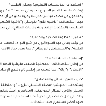
* استهداف المؤسسات التعليمية وسكن الطلاب*
ومعلمون في قصف مباشر لمدرسة وقرية تخلو من أي مظ
فيما استهدافت “داخلية القوز” بكوستي و”داخلية الشهيد 
التعليمية (المكتبات الإلكترونية وقاعات الاطلاع)، في مح
* تدمير المنظومة الصحية والخدمية*
في وقت يعاني فيه السودانيون من شح الدواء، قصفت مليشي
الطبية”، و”المستشفى البريطاني”، مما يهدد حياة الآلاف
*إستهداف البنية التحتية*
في إطار إستهدافاتها الممهنجة قصفت مليشيا الدعم الس
“الأبيض” و”ربك”، مما تسبب في إظلام تام وقطع الإمداد
*ضرب الأمن الغذائي والاقتصادي*
إستهدفت المليشيا “مصنع الشنبلي للزيوت” والمنطقة ال
المحلي والأمن الغذائي للمواطنين المحاصرين أصلاً بتداعي
وذلك في ظل صمت دولي مخزياً تجاه استخدام المسيّرات 
ضوء أخضر لاستمرار هذه الانتهاكات.