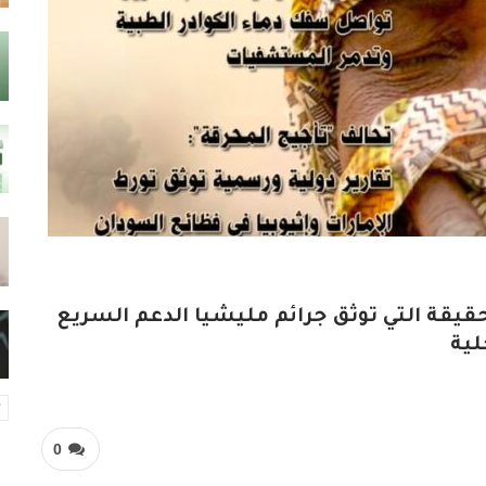
قم”35″ من مجلة الحقيقة التي توثق جرائم مليشيا الدعم السريع
لية
0