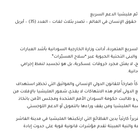
ائم مليشيا الدعم السريع
لتكون مرجعية للمنظمات والآليات الدولية المعنية بحماية حقوق الإنسان في العالم – تصدر بثلاث لغات – العدد (35) – أبريل
ع المتمردة، أدانت وزارة الخارجية السودانية بأشد العبارات
والبنى التحتية الحيوية عبر “سلاح المسيّرات”.
نج، لا يمثل مجرد خروقات عسكرية، بل هو تجسيد لنمط إجرامي
انية.
 صارخاً للقانون الدولي الإنساني والمواثيق التي تحظر استهداف
لدولي أمام هذه الانتهاكات لا يغذي شعور المليشيا بالإفلات من
و طالبت حكومة السودان الأمم المتحدة ومجلس الأمن باتخاذ
ة المليشيا ومن يقف وراءها بالتمويل أو الدعم اللوجستي.
اً كارثياً يدين الفظائع التي ارتكبتها المليشيا في مدينة الفاشر
ة والنية المبيتة تقدم مؤشرات قانونية قوية على حدوث إبادة