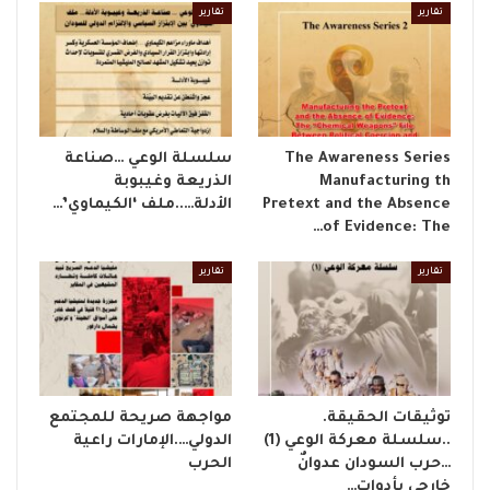
تقارير
تقارير
The Awareness Series
​سلسلة الوعي …صناعة
Manufacturing th
الذريعة وغيبوبة
Pretext and the Absence
الأدلة…..ملف ‘الكيماوي’…
of Evidence: The…
تقارير
تقارير
توثيقات الحقيقة.
مواجهة صريحة للمجتمع
..سلسلة معركة الوعي (1)
الدولي….الإمارات راعية
…حرب السودان عدوانٌ
الحرب
خارجي بأدواتٍ…