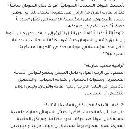
​تأسست القوات المسلحة السودانية (قوات دفاع السودان سابقاً)
منذ ما يقارب القرن من الزمان على عقيدة الانتماء للتراب الوطني
وليس للأيديولوجيا فهي المؤسسة الوحيدة التي تمثل “سوداناً
مصغراً”؛ حيث تضم في صفوفها:
*​تنوعاً إثنياً وقبلياً كاملاً: من النيل الأزرق إلى دارفور، ومن جبال النوبة
إلى شرق وشمال السودان،حيث تذوب كافة السحنات السودانية
داخل هذه المؤسسة في هوية موحدة هي “الهوية العسكرية
السودانية”.*
*​تراتبية مهنية صارمة:*
الصعود في الرتب القيادية داخل الجيش يخضع لقوانين الخدمة
العسكرية، وسنوات الأقدمية، والكفاءة الميدانية، والتحصيل
الأكاديمي في الكلية الحربية وكلية القادة والأركان، وليس الولاء
التنظيمي أو السياسي.
*​2. غياب الأدلجة الحزبية في العقيدة القتالية*
​على مدار تاريخه الحديث، خاض الجيش السوداني معارك متعددة
لحماية كيان الدولة ضد حركات تمرد مختلفة. ولم تكن العقيدة
المحركة لهذه المعارك يوماً مستندة إلى أدبيات حزبية أو دينية، بل