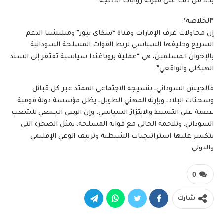
بدلاً من ذلك على فبركة روايات الأدلجة.
*​الخلاصة*:
​إن محاولات غرف الإمارات وقناة “سكاي نيوز” وميليشيا الدعم
السريع وحليفها السياسي لربط القوات المسلحة السودانية
بالإخوان المسلمين، هي “عملية بروباغندا سياسية تفتقر إلى السند
الهيكلي والواقعي”.
ف​الجيش السوداني، بنسيجه الاجتماعي الممتد عبر كل قبائل
وسحنات البلاد، وبإرثه المهني الطويل، يظل مؤسسة دولة قومية
عصية على التنميط والابتزاز السياسي. وإن الوعي الجمعي للشعب
السوداني، وتلاحمه الحالي مع قواته المسلحة، يمثل الصخرة التي
تتكسر عليها استراتيجيات الشيطنة وتزييف الوعي الإقليمي
والدولي.
0
شارك