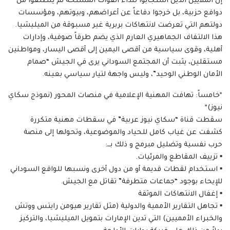
إن الملايين الذين استجابوا لنداء القوات المسلحة لم ينطلقوا من
دوافع حزبية، بل خرجوا دفاعاً عن أعراضهم، وبيوتهم، ومؤسسات
دولتهم التي تعرضت لانتهاكات بربرية غير مسبوقة من الميليشيا.
​هذا الالتفاف الجماهيري العارم الذي يضم طرقاً صوفية، وإدارات
أهلية، وقوى سياسية من أقصى اليمين إلى أقصى اليسار، ومواطنين
مستقلين، يثبت أن المجتمع السوداني يرى في الجيش “صمام
الأمان الوطني الوحيد”، وليس واجهة لتيار سياسي بعينه.
*​خامساً: تهافت المهنية الإعلامية في منصات المحور (نموذج سكاي
نيوز)*
​سقطت قناة “سكاي نيوز عربية” في سقطات مهنية متكررة
كشفت عن غياب كامل للحياد والموضوعية، وتحولها إلى منصة
حرب نفسية وتضليل مبرمج و ذلك بــ:
▪︎ ​تزييف المقاطع والمرئيات.
▪︎ استخدام لقطات قديمة أو من دول أخرى ونسبها للواقع السوداني
للإيحاء بوجود “جماعات متطرفة” تقاتل مع الجيش.
▪︎ ​إغفال الانتهاكات الموثقة
▪︎ تجاهل التقارير الأممية والدولية (مثل تقارير هيومن رايتس ووتش
والخبراء الأمميين) التي تدين الإمارات بتمويل الميليشيا، والتركيز