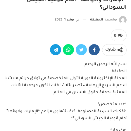
“الإمارات وأدواتها” أمام قومية الجيش
السوداني؟
بواسطة
الحقيقة
في
يونيو 1, 2026
0
شارك
بسم الله الرحمن الرحيم
الحقيقة
المجلة الإلكترونية الدورية الأولى المتخصصة في توثيق جرائم مليشيا
الدعم السريع الإرهابية – تصدر بثلاث لغات لتكون مرجعية للآليات
المعنية بحماية حقوق الانسان في العالم..
*عدد متخصص*
*تفكيك السردية المصنوعة..كيف تتهاوى مزاعم “الإمارات وأدواتها”
أمام قومية الجيش السوداني؟*
*​مقدمة:*