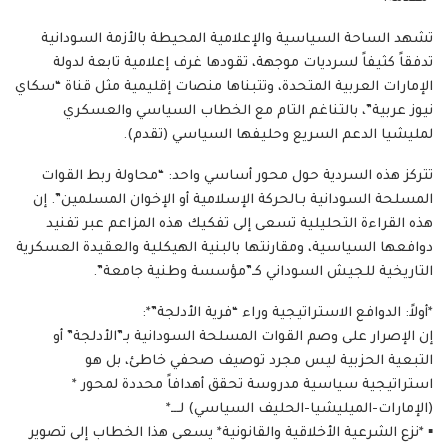
​تشهد الساحة السياسية والإعلامية المحيطة بالأزمة السودانية
تدفقاً كثيفاً لسرديات موجهة، تقودها غرف إعلامية تابعة لدولة
الإمارات العربية المتحدة، وتتبناها منصات إقليمية مثل قناة “سكاي
نيوز عربية”، بالتناغم التام مع الخطاب السياسي والعسكري
لمليشيا الدعم السريع وحليفها السياسي (تقدم).
​تتركز هذه السردية حول محور أساسي واحد: “محاولة ربط القوات
المسلحة السودانية بـالحركة الإسلامية أو الإخوان المسلمين”. إن
هذه القراءة التحليلية تسعى إلى تفكيك هذه المزاعم عبر تفنيد
دوافعها السياسية، ومقارنتها بالبنية الهيكلية والعقيدة العسكرية
التاريخية للجيش السوداني كـ”مؤسسة وطنية جامعة”.
*​أولاً: الدوافع الاستراتيجية وراء “فرية الأدلجة”*:
​إن الإصرار على وصم القوات المسلحة السودانية بـ”الأدلجة” أو
التبعية الحزبية ليس مجرد توصيف صحفي خاطئ، بل هو
استراتيجية سياسية مدروسة تحقق أهدافاً محددة لمحور *
(الإمارات-الميليشيا-الحليف السياسي) لـــ*
▪︎ *​نزع الشرعية الأخلاقية والقانونية* يسعى هذا الخطاب إلى تصوير