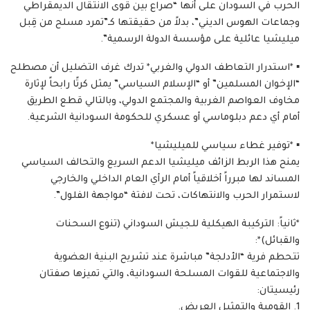
الحرب في السودان على أنها “صراع بين قوى الانتقال الديمقراطي
وجماعات الهوس الديني”، بدلاً من حقيقتها كـ”تمرد مسلح من قِبل
ميليشيا عائلية على مؤسسة الدولة الرسمية”.
▪︎ *​استدرار التعاطف الدولي والغربي* تدرك غرف التضليل أن مصطلح
“الإخوان المسلمين” أو “الإسلام السياسي” يمثل كرتًا رابحاً لإثارة
مخاوف العواصم الغربية والمجتمع الدولي، وبالتالي قطع الطريق
أمام أي دعم دبلوماسي أو عسكري للحكومة السودانية الشرعية.
▪︎ *​توفير غطاء سياسي للميليشيا*
يمنح هذا الربط الزائف ميليشيا الدعم السريع والتحالف السياسي
المساند لها مبرراً أخلاقياً أمام الرأي العام الداخلي والخارجي
لاستمرار الحرب والانتهاكات، تحت لافتة “مواجهة الفلول”.
*​ثانياً: التركيبة الهيكلية للجيش السوداني (تنوع السحنات
والقبائل)*:
​تتحطم فرية “الأدلجة” مباشرة عند تشريح البنية العضوية
والاجتماعية للقوات المسلحة السودانية، والتي تميزها صفتان
رئيسيتان:
​1. القومية والتمثيل العريض.