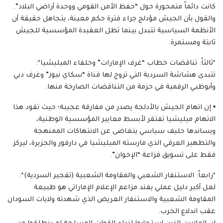
كانت دائماً متمحورة حول “حفظ الأمن القومي ووحدة أراضي البلاد”.
والقول بأن الجيش مؤدلج جراء فترة حكم معينة، يتجاهل حقيقة أن
الأنظمة السياسية تتبدل بينما تظل العقيدة المؤسسية للجيش
ثابتة ومستمرة.
*​ثالثاً: تناقضات خطاب “غرف الإمارات” وحلفاء الميليشيا*:
​تتبدى هشاشة السردية التي تروج لها قناة “سكاي نيوز” وغرف دبي
وأبوظبي الرقمية في حزمة من التناقضات الصارخة منها:
▪︎ إن اتهام الجيش بالأدلجة يصدر من مفارقة عجيبة؛ حيث تقود هذا
الاتهام ميليشيا تفتقر لأبسط معايير المؤسسية الوطنية،
ويساندها حليف سياسي يتغاضى عن الانتهاكات الممنهجة
والتطهير العرقي الذي مارسته الميليشيا في دارفور والجزيرة، ليركز
فقط على تسويق فزاعة “الإخوان”.
*​رابعاً: الاستنفار الشعبي والمقاومة الشعبية (تفجير السردية)*:
​لعل أكبر دليل عملي يفند مزاعم الإعلام الإماراتي هو طبيعة
المقاومة الشعبية والاستنفار العريض الذي شهدته ولايات السودان
عقب اندلاع الحرب.