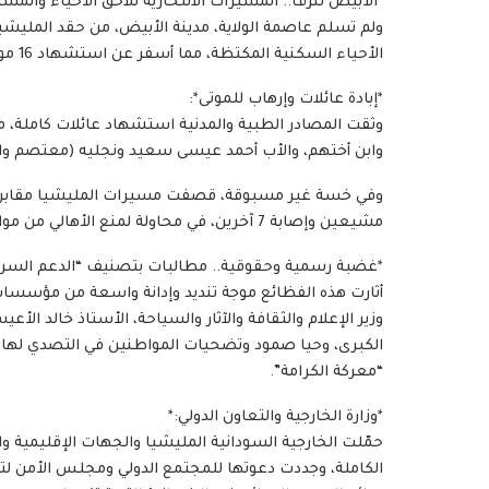
*الأبيض تنزف.. المسيرات الانتحارية تلاحق الأحياء والمشي
ولم تسلم عاصمة الولاية، مدينة الأبيض، من حقد المليشي
الأحياء السكنية المكتظة، مما أسفر عن استشهاد 16 مواطناً على الأقل وإصابة العشرات بجروح خطيرة.
*إبادة عائلات وإرهاب للموتى*:
وثقت المصادر الطبية والمدنية استشهاد عائلات كاملة، 
وابن أختهم، والأب أحمد عيسى سعيد ونجليه (معتصم والنور)، و
مشيعين وإصابة 7 آخرين، في محاولة لمنع الأهالي من مواراة جثامين شهدائهم الثرى.
*غضبة رسمية وحقوقية.. مطالبات بتصنيف “الدعم السريع
أثارت هذه الفظائع موجة تنديد وإدانة واسعة من مؤسسات
وزير الإعلام والثقافة والآثار والسياحة، الأستاذ خالد الأ
الكبرى، وحيا صمود وتضحيات المواطنين في التصدي لها،
“معركة الكرامة”.
*وزارة الخارجية والتعاون الدولي:*
حمّلت الخارجية السودانية المليشيا والجهات الإقليمية وا
الكاملة، وجددت دعوتها للمجتمع الدولي ومجلس الأمن لت