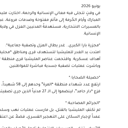
يونيو 2026
في وقتٍ تتجلى فيه معاني الإنسانية والرحمة، اختارت ملي
المبارك وأيام الحُرمة إلى مآتم مفتوحة وصدمات مروعة، 
بالمسيرات الانتحارية، مستهدفةً المدنيين العزل في ولاية
الإنسانية.
*مجزرة بارا الكبرى.. غدر يطال العزل وتصفية جماعية*:
امتدت يد الغدر للمليشيا لتستهدف قرى ومناطق “محلية با
أهداف عسكرية. واقتحمت عناصر المليشيا قرى منطقة “المُر
وباشرت عمليات تصفية جسدية مباشرة للمواطنين.
*حصيلة الضحايا:*
فزع “دار حامد”، لينضموا إلى الـ 27 مدنياً الذين جرى تصفيتهم في ثاني أيام العيد.
*الجرائم المصاحبة:*
لم تكتفِ المليشيا بالقتل، بل مارست عمليات نهب وسلب
عمداً لإجبار السكان على التهجير القسري، فضلاً عن اعت