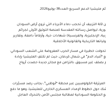
يا الدعم السريع-العدد38-يوليو2026.
 لآلة التزييف أن تحجب دماء الأبرياء التي تروي أرض السودان.
إلكترونية الدورية، ليواصل رسالته المقدسة كمنصة التوثيق الأولى لجرائم
بية، الإنجليزية، والفرنسية) شهادات حية، وأرقاماً دامغة، وتقارير
تها التاريخية والقانونية الأخلاقية.
د تحولات خطيرة في مسار الحرب المفروضة على الشعب السوداني:
طع “أعياد الدم” في شمال كردفان، حيث لم تكتفِ المليشيا بإبادة
م بصلف غير مسبوق، بالتزامن مع مجازر جديدة حصدت أرواح
المرتزقة الكولومبيين عبر محطة “أبوظبي”، بجانب رصد مسيّرات
ل الشك حول خطوط الإمداد العسكري الخارجي للمليشيا، وهو ما دفع
ودفع الحكومة السودانية لمطالبة مجلس الأمن بالتحرك العاجل