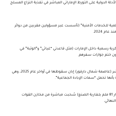
لة الدولية على التورط الإماراتي المباشر في تغذية النزاع المسلح
مية للخدمات الأمنية” (تأسست عبر مسؤولين مقربين من دوائر
ام 2024.
ة رسمية داخل الإمارات (مثل قاعدتي “غياثي” و”الوثبة” في
دون ختم جوازات سفرهم.
أكد التقرير وجود هؤلاء المتعاقدين الأجانب في مدينة الفاشر (عاصمة شمال دارفور) إبان سقوطها في أواخر عام 2025، وهي
أنها تحمل “سمات الإبادة الجماعية”.
رُصد بحوزة المقاتلين الكولومبيين ذخائر وقذائف هاون (عيار 81 ملم بلغارية الصنع) سُحبت مباشرة من مخازن القوات
لنهائي.