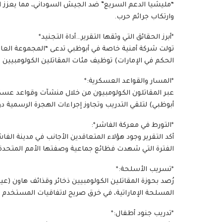
“مليشيا الدعم السريع” ضد الجيش السوداني، مما يعزز الأد
وارتكاب جرائم حرب.
*أبرز الحقائق التي وثقها التقرير…أداة التجنيد*
تولت شركة أمنية خاصة في أبوظبي تدعى “المجموعة العال
الحكم في الإمارات) توظيف مئات المقاتلين الكولومبيين منذ ع
*المسار والقواعد العسكرية:*
عبر المقاتلون الكولومبيون من خلال منشآت وقواعد عسكري
أبوظبي) لتلقي التدريب وتجاوز إجراءات الهجرة الرسمية 
*التورط في معركة الفاشر*:
الفترة التي شهدت فظائع جماعية وصفتها الأمم المتحدة ب
*تسريب الأسلحة:*
المسلحة الإماراتية، في خرق صريح لاتفاقيات المستخدم ا
*تدريب جنود أطفال:*