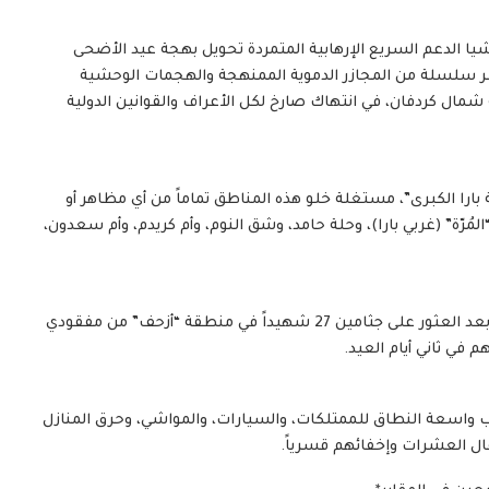
شيا الدعم السريع الإرهابية المتمردة تحويل بهجة عيد الأضحى
عبر سلسلة من المجازر الدموية الممنهجة والهجمات الوحشية
 شمال كردفان، في انتهاك صارخ لكل الأعراف والقوانين الدولية
را الكبرى”، مستغلة خلو هذه المناطق تماماً من أي مظاهر أو
ّة” (غربي بارا)، وحلة حامد، وشق النوم، وأم كريدم، وأم سعدون،
ارتفع عدد شهداء منطقة “المرة” وحدهم إلى 58 شهيداً، بعد العثور على جثامين 27 شهيداً في منطقة “أزحف” من مفقودي
 واسعة النطاق للممتلكات، والسيارات، والمواشي، وحرق المنازل
قال العشرات وإخفائهم قسرياً.