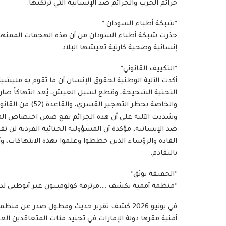
جرائم الحرب والجرائم ضد الإنسانية التي ترتكبها.
*شبكة أطباء السودان:*
حذرت شبكة أطباء السودان من أن هذه الهجمات الممنهج
إنسانية وصحية كارثية تعيشها البلاد.
*التكييف القانوني*:
أكدت الآلية الوطنية لحقوق الإنسان أن ما تقوم به مليشيا
والخاصة بحظر التهجير القسري، والقاعدة (52) من القانون الدولي العرفي التي تحظر السلب والنهب.
وشددت الآلية على أن هذه الجرائم تقع ضمن اختصاص المح
ضد الإنسانية، مؤكدة أن المسؤولية الجنائية الفردية لن 
القادة والرؤساء الذين خططوا وعلموا بهذه الانتهاكات، و
بالتقادم.
*الحقيقة توثق*
*منظمة أممية تكشف ….مرتزقة كولومبيون عبر أبوظبي لد
في يونيو 2026 كشف تقرير حديث ومطول صدر عن 
أمنية مقرها دولة الإمارات في تجنيد مئات المتعاقدين ا