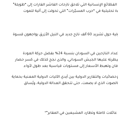
ظائع الإنسانية التي تلاحق نازحات الفاشر الفارات إلى “طويلة”
تحليلية في “حرب المسيّرات” التي تحولت إلى آلية للموت
نضع بين أيديكم الإحصائيات الصادمة لمنظمة الهجرة الدولية حول تشريد 60 ألف نازح جديد في النيل الأزرق يواجهون قسوة
يسجل هذا العدد نقطة تحول استراتيجية؛ حيث تراجعت أعداد النازحين في السودان بنسبة 24% بفضل حركة العودة
يطرته عليها الجيش السوداني، والذى نجح كذلك في كسر حصار
ردفان وتهبط الأسعار إلى مستويات قياسية بعد طول لأواء.
صائيات والتقارير الدولية بين أيدي الآليات الدولية المعنية بحماية
الصوت الذي لا يصمت، حتى تتحقق العدالة الدولية، ويُساق
عائلات كاملة وتطارد المشيعين في المقابر”*