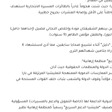
عين في المقابر*:
ا؛ حيث شنت هجوماً غادراً بالطائرات المسيرة الانتحارية استهدف
من بينهم الشقيقتان مودة وإخلاص التجاني فضيل (إحداهما حامل)
الطفل مؤتمن الطاهر (9 سنوات).
وفي خسة غير مسبوقة، قصفت مسيرات المليشيا مقابر “دليل” أثناء تشييع ضحايا سابقين، مما أدى لاستشهاد 4
” منظمة إرهابية*:
 الدولة والمنظمات الحقوقية حيث أدان
عيسر الممارسات الدموية الممنهجة للمليشيا المرتزقة في بارا
 مؤكداً وقوف الدولة والشعب بثبات خلف القوات المسلحة في
لدولية الداعمة لها (خاصة التمويل والدعم بالمسيرات) المسؤولية
صنيف “مليشيا الدعم السريع” رسمياً كمنظمة إرهابية نظير