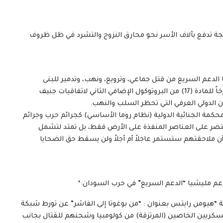
ة تدفع بآلاف الأسر نحو محارق النزوح والتشرد في ظل ظروف
 الدعم السريع من قتل جماعي، وترويع، ونهب، وتدمير للبنى
التحتية الشحيحة، وقطع لسبل العيش، يُعد انتهاكاً صارخاً للمادة (17) من البروتوكول الإضافي الثاني لاتفاقيات جنيف
كمة الجنائية الدولية (نظام روما الأساسي) كجرائم حرب وجرائم
تقتصر على العناصر المنفذة على الأرض فقط، بل تمتد لتشمل
أن ملاحقتهم ستستمر عاجلاً أم آجلاً ولن يسقط حق الضحايا
عم مليشيا “الدعم السريع” في حرب السودان:*
منظمة “هيومن رايتس بعنوان : “من بوغوتا إلى الفاشر” عن تورط شبكة
لعسكريين الخاصين (المرتزقة) من كولومبيا وشحنهم للقتال بجانب