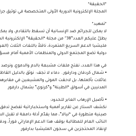
*الحقيقة*
المجلة الإلكترونية الدورية الأولى المتخصصة في توثيق جرائم مليش
*تمهيد*
لا يمكن للجرائم ضد الإنسانية أن تسقط بالتقادم، ولا يمكن
يطلّ عليكم العدد”38″ من مجلة “الحقيقة” ال
مليشيا الدعم السريع المتمردة، ناقلاً باللغات الثلاث (العر
دولية تضع المجتمع الدولي والمنظمات الأممية أمام مسؤوليا
في هذا العدد، نفتح ملفات مشبعة بالدم والدموع، ونرص
▪︎ شمال كردفان ودارفور.. دماء لا تجف: نوثق بالدليل القا
عائلات بأكملها، بل لاحقت الموتى والمشيعين في مقابره
المدنيين في أسواق “الطينة” و”كرنوي” بشمال دارفور.
▪︎ تأصيل الإرهاب العابر للحدود:
نكشف الستار عن تقارير أممية واستخباراتية تفضح تدفق 
صينية متطورة في “نيالا”، مما يقدّم أدلة دامغة لا تقب
النائب العام للمطالبة بوقف هذا الدعم الإماراتي فوراً، 
لإنقاذ المحتجزين في سجون المليشيا بدارفور.