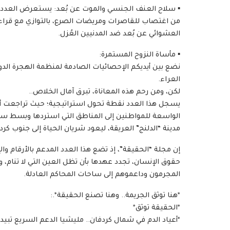
▪︎ سلاح العنف الجنسي والموت عن بُعد: يستعرض العدد الف
من اغتصاب للقاصرات ومريضات الصرع، بالتوازي مع قراءة 
العشوائي عن بُعد ضد المدنيين العُزل.
▪︎ مأساة النزوح المستمرة:
العراء.
لكن، ومن رحم هذه المعاناة، تبرق آمال الخلاص..
الواسعة للمواطنين إلى المناطق التي استردها وبسط س
مدينة “الدلنج” العريقة، ليعود شريان الحياة إلى جنوب ك
إن مجلة “الحقيقة”، إذ تضع هذا العدد المدعم بالأرقام والإح
حقوق الإنسان، تجدد عهدها بأن تظل العين التي لا تنام، و
المجرمون وداعموهم إلى ساحات المحاكم العادلة.
*هنا توثق الجريمة.. وهنا تصنع الحقيقة*.:
*الحقيقة توثق*
*أعياد الدم في شمال كردفان.. مليشيا الدعم السريع تبيد 