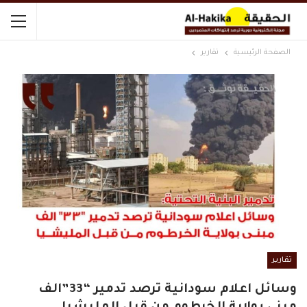
الصفحة الرئيسية
تقارير
تقارير
وسائل اعلام سودانية ترصد تدمير “33”الف