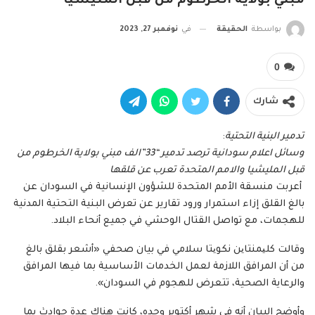
مبني بولاية الخرطوم من قبل المليشيا
بواسطة
الحقيقة
في
نوفمبر 27, 2023
0
شارك
تدمير البنية التحتية
:
وسائل اعلام سودانية ترصد تدمير “33”الف مبني بولاية الخرطوم من
قبل المليشيا والامم المتحدة تعرب عن قلقها
‏ أعربت منسقة الأمم المتحدة للشؤون الإنسانية في السودان عن
بالغ القلق إزاء استمرار ورود تقارير عن تعرض البنية التحتية المدنية
للهجمات، مع تواصل القتال الوحشي في جميع أنحاء البلاد.
وقالت كلیمنتاین نكویتا سلامي في بيان صحفي «أشعر بقلق بالغ
من أن المرافق اللازمة لعمل الخدمات الأساسية بما فيها المرافق
والرعاية الصحية، تتعرض للهجوم في السودان».
وأوضح البيان أنه في شهر أكتوبر وحده، كانت هناك عدة حوادث بما