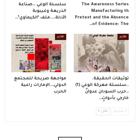
The Awareness Series
​سلسلة الوعي …صناعة
Manufacturing th
الذريعة وغيبوبة
Pretext and the Absence
الأدلة…..ملف ‘الكيماوي’…
of Evidence: The…
تقارير
تقارير
توثيقات الحقيقة.
مواجهة صريحة للمجتمع
..سلسلة معركة الوعي (1)
الدولي….الإمارات راعية
…حرب السودان عدوانٌ
الحرب
خارجي بأدواتٍ…
السابق
التالي