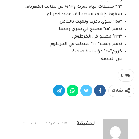
“٦ ” محطات مياه دمرت و٩٣% من مكاتب الكهرباء.
سقوط وإتلاف تسعه الف عمود كهرباء.
“١٥٨” سوق دمرت ونهبت بالكامل.
تدمير “٤١١” مصنع في بحري وحدها .
“٢٣١” مصنع في الخرطوم .
تدمير ونهب”٢٢٠” صيدليه في الخرطوم .
خروج”٢٠٠” مؤسسة صحية
عن الخدمة
0
شارك
الحقيقة
1205 المشاركات
0 تعليقات