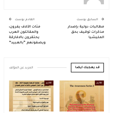
السابق بوست
القادم بوست
مطالبات دولية بإصدار
مئات الآلاف يفرون،
مذكرات توقيف بحق
والمقاتلون العرب
المليشيا
يحتقرون بالافارقة
ويصفونهم “بالعبيد”
قد يعجبك ايضا
المزيد عن المؤلف
تقارير
تقارير