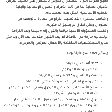
جميع أطراف النزاع المسلح أن تحرص باستمرار على تجنيب تعرض
الأعيان المدنية بما في ذلك الأفراد والأصول الإنسانية والبنية
التحتية الأساسية- لمثل هذه الهجمات».
وأضافت سلامي: «لقد تسبب النزاع في معاناة لا توصف في
السودان وعلى نطاق لم يسبق له مثيل».
وختمت المسؤولة الأممية بيانها بالقول إنه «حينما ولت الكرامة
الإنسانية خارجة من النافذة، لم يعد القليل مقدسا بعد الآن ولا حتى
عنابر المستشفيات المكتظة بالأطفال المرضى والجرحى».
وسائل اعلام سودانية ترصد
“٣٣” ألف مبني تحولت
لأنقاض بولاية الخرطوم.
القصر الرئاسي و “٢٩” من مباني الوزارات.
دمار واسع لمباني القيادة والأحتياطي والمدرعات.
سلاح الأسلحة والإحتياطي المركزي ومبني المخابرات ومقر
الأدلة الجنائية ومقار الشرطة.
ابراج التضامن والفيحاء وعفراء مول والبنك الأهلي ودار
الشرطة و مقر وزارة العدل وشركة النيل وبترودار والمواصفات
والمقاييس