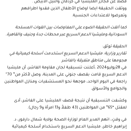
فضلا عن مجازر المليشيا في كردفان والنيل الأبيض .
ووثقت الحقيقة ايضا اوضاع الأطفال الذين فقدوا اطرافهم
وتعرضوا للاعتداءات الجنسية.
كما ألقت الحقيقة الضوء علي المفاوضات بين القوات المسلحة
السودانية،ومليشيا الدعم السريع عبر محطات جدة وجنيف والقاهرة.
الحقيقة توثق
:
تقارير وزارية: مليشيا الدعم السريع استخدمت أسلحة كيميائية في
هجومها على مناطق متفرقة بالفاشر
في 28يوليو2024 ،أعلنت تنسيقية لجان مقاومة الفاشر، أن مليشيا
الدعم السريع قامت بقصف جنوني على المدينة، وصل لأكثر من” 70″
راجمة في اليوم الواحد، موجهة نحو المستشفيات ومنازل المواطنين
والجوامع والأسواق.
وكشفت التنسيقية أن نتيجة قصف المليشيا على الفاشر، أدى
لمقتل “65” من المواطنين (43 طفلاً و13 امرأة و9 رجال).
في وقتٍ، اتهم المدير العام لوزارة الصحة بولاية شمال دارفور، د.
إبراهيم خاطر، مليشيا الدعم السريع باستخدام أسلحة كيميائية