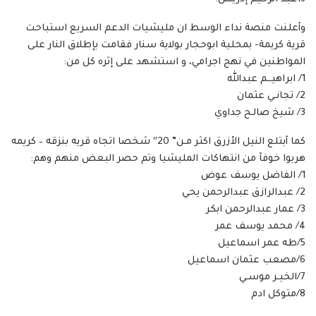
وأعلنت منصة نداء الوسط ان مليشيات الدعم السريع استباحت
قرية كريمة- بمحلية ابوحجار بولاية سنار فقامت بإطلاق النار على
المواطنين في نهج اجرامي، و استشهد على إثره كل من:
1/ ابراهيــم عبدالله
2/ تجانـي عثمان
3/ شيخ صالـح جداوي
كما أبتلع النيل الأزرق اكثر مـن” 20″ شخصا اتجاه قريه بنزقه – كريمه
هربوا خوفآ من انتهاكات المليشيا وتم حصر البعض منهم وهم:
1/ الفاضل يوسف عوض
2/ عبدالرازق عبدالرحمن يحي
3/ عمار عبدالرحمن ابكر
4/ محمد يوسف عمر
5/طه عمر اسماعيل
6/مصعب عثمان اسماعيل
7/الخيـر موسـي
8/متوكل ادم