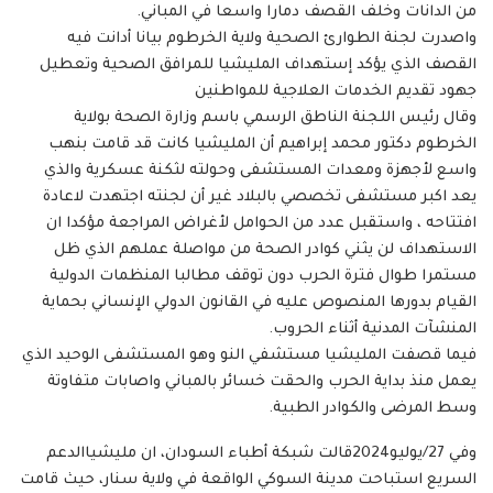
من الدانات وخلف القصف دمارا واسعا في المباني.
واصدرت لجنة الطوارئ الصحية ولاية الخرطوم بيانا أدانت فيه
القصف الذي يؤكد إستهداف المليشيا للمرافق الصحية وتعطيل
جهود تقديم الخدمات العلاجية للمواطنين
وقال رئيس اللجنة الناطق الرسمي باسم وزارة الصحة بولاية
الخرطوم دكتور محمد إبراهيم أن المليشيا كانت قد قامت بنهب
واسع لأجهزة ومعدات المستشفى وحولته لثكنة عسكرية والذي
يعد اكبر مستشفى تخصصي بالبلاد غير أن لجنته اجتهدت لاعادة
افتتاحه ، واستقبل عدد من الحوامل لأغراض المراجعة مؤكدا ان
الاستهداف لن يثني كوادر الصحة من مواصلة عملهم الذي ظل
مستمرا طوال فترة الحرب دون توقف مطالبا المنظمات الدولية
القيام بدورها المنصوص عليه في القانون الدولي الإنساني بحماية
المنشآت المدنية أثناء الحروب.
فيما قصفت المليشيا مستشفي النو وهو المستشفى الوحيد الذي
يعمل منذ بداية الحرب والحقت خسائر بالمباني واصابات متفاوتة
وسط المرضى والكوادر الطبية.
وفي 27/يوليو2024قالت شبكة أطباء السودان، ان مليشياالدعم
السريع استباحت مدينة السوكي الواقعة في ولاية سنار، حيث قامت