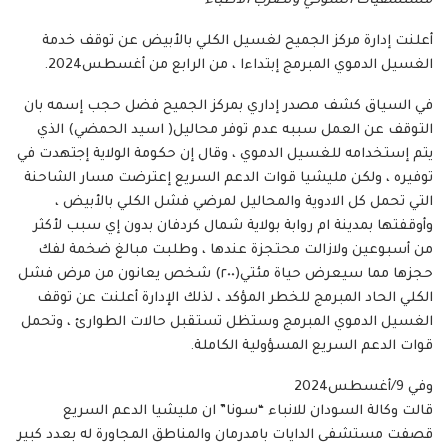
مستشفيات السوكي وتضرب الاطباء
أعلنت إدارة مركز الجميح لغسيل الكلي بالأبيض عن توقف خدمة
الغسيل الدموي المبرمج إبتداءا ، من الرابع من أغسطس2024.
في السياق كشف مصدر إداري بمركز الجميح فضل حجب إسمه بان
التوقف عن العمل سببه عدم توفر محاليل( اسيد الحمضي) الذي
يتم إستخدامه للغسيل الدموي ، وقال إن حكومة الولاية إجتهدت في
توفيره ، ولكن مليشيا قوات الدعم السريع إعترضت مسار الشاحنة
التي تحمل كل الادوية والمحاليل لمرضي فشل الكلي بالأبيض ،
وأوقفتها بمدينة ام روابة بولاية شمال كردفان بدون إي سبب لأكثر
من أسبوعين ولازالت محتجزة عندها ، وطلبت مبالغ ضخمة لفك
حجزها مما سيعرض حياة مئتي(٢٠٠) شخص يعانون من مرض فشل
الكلي الحاد المبرمج للخطر المؤكد ، لذلك الإدارة أعلنت عن توقف
الغسيل الدموي المبرمج وستظل تستقبل حالات الطوارئ ، وتحمل
قوات الدعم السريع المسؤولية الكاملة.
وفي 9/أغسطس2024
قالت وكالة السودان للانباء “سونا” ان مليشيا الدعم السريع
قصفت مستشفى الدايات بامدرمان والمناطق المجاورة له بعدد كبير