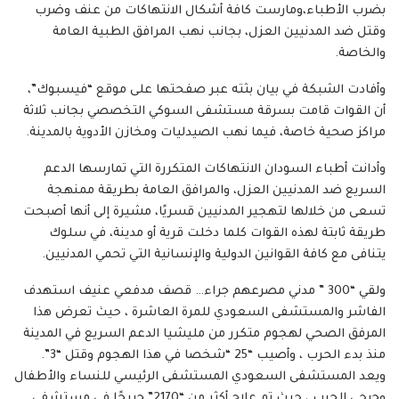
بضرب الأطباء،ومارست كافة أشكال الانتهاكات من عنف وضرب
وقتل ضد المدنيين العزل، بجانب نهب المرافق الطبية العامة
والخاصة.
وأفادت الشبكة في بيان بثته عبر صفحتها على موقع “فيسبوك”،
أن القوات قامت بسرقة مستشفى السوكي التخصصي بجانب ثلاثة
مراكز صحية خاصة، فيما نهب الصيدليات ومخازن الأدوية بالمدينة.
وأدانت أطباء السودان الانتهاكات المتكررة التي تمارسها الدعم
السريع ضد المدنيين العزل، والمرافق العامة بطريقة ممنهجة
تسعى من خلالها لتهجير المدنيين قسريًا، مشيرة إلى أنها أصبحت
طريقة ثابتة لهذه القوات كلما دخلت قرية أو مدينة، في سلوك
يتنافى مع كافة القوانين الدولية والإنسانية التي تحمي المدنيين.
ولقي “300 ” مدني مصرعهم جراء… قصف مدفعي عنيف استهدف
الفاشر والمستشفى السعودي للمرة العاشرة ، حيث تعرض هذا
المرفق الصحي لهجوم متكرر من مليشيا الدعم السريع في المدينة
منذ بدء الحرب ، وأصيب “25 “شخصا في هذا الهجوم وقتل “3”.
ويعد المستشفى السعودي المستشفى الرئيسي للنساء والأطفال
وجرحى الحرب ، حيث تم علاج أكثر من “2170” جريحًا في مستشفى