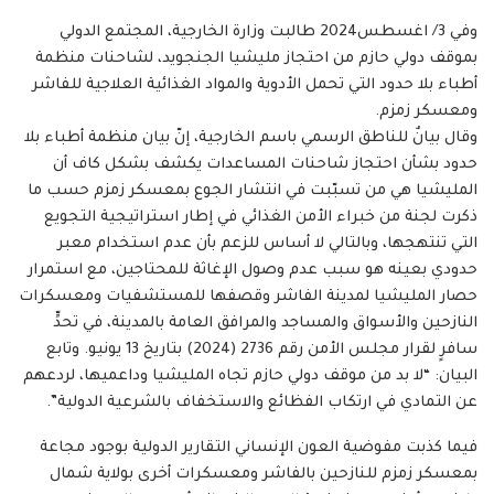
وفي 3/ اغسطس2024 طالبت وزارة الخارجية، المجتمع الدولي
بموقف دولي حازم من احتجاز مليشيا الجنجويد، لشاحنات منظمة
أطباء بلا حدود التي تحمل الأدوية والمواد الغذائية العلاجية للفاشر
ومعسكر زمزم.
وقال بيانٌ للناطق الرسمي باسم الخارجية، إنّ بيان منظمة أطباء بلا
حدود بشأن احتجاز شاحنات المساعدات يكشف بشكل كاف أن
المليشيا هي من تسبّبت في انتشار الجوع بمعسكر زمزم حسب ما
ذكرت لجنة من خبراء الأمن الغذائي في إطار استراتيجية التجويع
التي تنتهجها، وبالتالي لا أساس للزعم بأن عدم استخدام معبر
حدودي بعينه هو سبب عدم وصول الإغاثة للمحتاجين، مع استمرار
حصار المليشيا لمدينة الفاشر وقصفها للمستشفيات ومعسكرات
النازحين والأسواق والمساجد والمرافق العامة بالمدينة، في تحدٍّ
سافرٍ لقرار مجلس الأمن رقم 2736 (2024) بتاريخ 13 يونيو. وتابع
البيان: “لا بد من موقف دولي حازم تجاه المليشيا وداعميها، لردعهم
عن التمادي في ارتكاب الفظائع والاستخفاف بالشرعية الدولية”.
فيما كذبت مفوضية العون الإنساني التقارير الدولية بوجود مجاعة
بمعسكر زمزم للنازحين بالفاشر ومعسكرات أخرى بولاية شمال