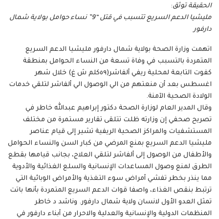
الحقيقة توثق
:
مليشيا الدعم السريع تتسبب في قتل “9” نساء حوامل بولاية شمال
دارفور
اتهمت وزارة الصحة بولاية شمال دارفور مليشيا الدعم السريع
المتمردة بالتسبب في وفاة تسعة من النساء الحوامل بمنطقة
كفوت التابعة لمحلية ريفي ألفاشر(٥٩كلم ش غ) خلال شهر
اغسطس بعد أن منعتهم من الي الوصول الي ألفاشر لتلقي خدمات
الولادة الصحية الآمنة.
وقال المدير العام لوزارة الصحة دكتور إبراهيم عبدالله خاطر في
تصريح صحفي إن وزارته ظلت تتلقى تقارير مستمرة من مختلف
المستشفيات والمراكز الصحية الريفية تشير إلى قيام عناصر
مليشيا الدعم السريع بمنع المرضي من كبار السن والنساء الحوامل
والأطفال من الوصول إلى ألفاشر لتلقي العلاج، بجانب قيامها بقطع
الطرق لمنع وصول المساعدات الإنسانية والسلع الغذائية والأدوية
مما ينذر بخطر تفشي أمراض سوء التغذية والأمراض الوبائية التي
ترتبط بنقص الغذاء، واصفا قوات الدعم السريع المتمردة بأنها باتت
تمثل العدو الأول لانسان ولاية شمال دارفور. وناشد د خاطر
المنظمات الدولية والإنسانية والعدلية والاحرار من أبناء دارفور في