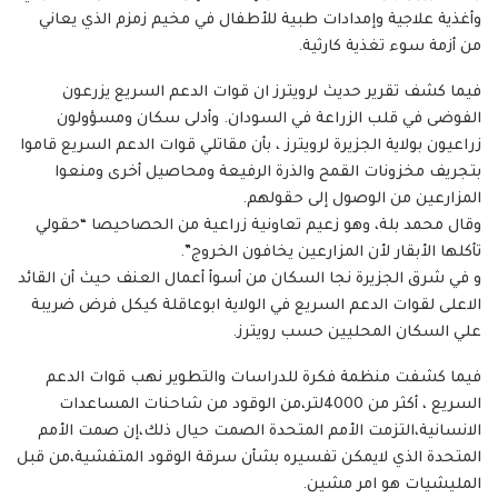
وأغذية علاجية وإمدادات طبية للأطفال في مخيم زمزم الذي يعاني
من أزمة سوء تغذية كارثية.
فيما كشف تقرير حديث لرويترز ان قوات الدعم السريع يزرعون
الفوضى في قلب الزراعة في السودان. وأدلى سكان ومسؤولون
زراعيون بولاية الجزيرة لرويترز ، بأن مقاتلي قوات الدعم السريع قاموا
بتجريف مخزونات القمح والذرة الرفيعة ومحاصيل أخرى ومنعوا
المزارعين من الوصول إلى حقولهم.
وقال محمد بلة، وهو زعيم تعاونية زراعية من الحصاحيصا “حقولي
تأكلها الأبقار لأن المزارعين يخافون الخروج”.
و في شرق الجزيرة نجا السكان من أسوأ أعمال العنف حيث أن القائد
الاعلى لقوات الدعم السريع في الولاية ابوعاقلة كيكل فرض ضريبة
علي السكان المحليين حسب رويترز.
فيما كشفت منظمة فكرة للدراسات والتطوير نهب قوات الدعم
السريع ، أكثر من 4000لتر،من الوقود من شاحنات المساعدات
الانسانية،التزمت الأمم المتحدة الصمت حيال ذلك،إن صمت الأمم
المتحدة الذي لايمكن تفسيره بشأن سرقة الوقود المتفشية،من قبل
المليشيات هو امر مشين.