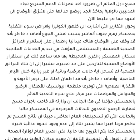
جميع دول العالم الي ضرورة اخذ تصرفات الدعم السريع تجاه
المدنيين بالولاية بمآخذ الجد ووضع حد لها حتى لاتنزلق الأوضاع الي
اسوء مما هو عليها الآن.
وحول التقارير التي أشارت الي ظهور الكوليرا وأمراض سوء التغذية
بمعسكر زمزم جنوب ألفاشر بسبب تفشي الجوع أضاف د خاطر بأنه
قد وقف على الأوضاع هناك ميدانيا واطمان على إستمرار المراكز
الصحية الخمسة والمستشفى المؤقت في تقديم الخدمات العلاجية
لسكان المعسكر والقرى المحيطة بها مما ساهم ذلك في استقرار
الأوضاع الصحية للنازحين على حد تعبيره، مشيرا إلى ان تلك المرافق
الصحية لم تسجل اية حالات مرضية وبائية او غير وبائية خلال الأيام
الماضية. وأضاف د خاطر بأنه قد اطمان كذلك على توفر الأدوية و
الأغذية العلاجية التي توفرها منظمة اليونسيف للأطفال الرضع
والحوامل والمرضعات عبر مركز علاج سوء التغذية القائم
بالمعسكر، مؤكدا في هذا الجانب ان وزارته قد قامت باجراء مسح
لمقارنة الوضع التغذوي للحالات الموجودة في المعسكر حاليا
والحالات التي تم تسجيلهاه العام الماضي، مبينا أن نتائج المسح لم
تظهر فرقا كبيرا مما يشير ذلك إلى عدم وجود فجوة غذائية كبيرة
بالمعسكر كما يتم الترويج لها حاليا. لكن المدير العام لوزارة الصحة
عاد الي القول بأن الحقيقة الثابتة ان جميع سكان الولاية يحتاجون الي