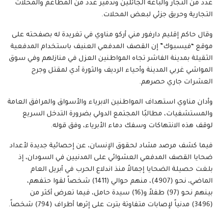
عدد من التجار والباعة الجائلين وتدمير عدد من المطاعم والمحلات
التجارية وحريق جزئي لبعض المحلات.
وقال حاكم إقليم دارفور مني أركو مناوي في تغريدة له بصفحته على
موقع “فيسبوك” إن القصف المدفعي العنيف باستخدام المدفعية
الثقيلة بمدينة الفاشر تجاه المواطنين العزل في منازلهم وفي سوق
المواشي غربي المدينة وأحياء الرديف والثورة أدي لمقتل وجرح
العشرات جاري حصرهم.
وأدان مناوي استهداف المواطنين الابرياء والأسواق والمرافق العامة
والمستشفيات، مطالبًا المجتمع الدولي بضرورة التدخل السريع
لوقف هذه الانتهاكات وسفك دماء الأبرياء، وفق قوله.
فيما كشف مرصد مشاد لحقوق الإنسان، عن إحصائية جديدة لأعداد
ضحايا القصف المدفعي العشوائي على المدنيين في السودان، إذ
بلغت حصيلة الضحايا إجمالاً منذ اندلاع الحرب في أبريل العام
الماضي، نحو (4907)، منهم حوالي (1411) شخصاً لقوا حتفهم،
بينهم نحو (97) طفلاً و(16) سيدة حامل، فيما تعرض أكثر من
(3496) مدنياً لإصابات متفاوتة بترت على إثرها أطراف (794) شخصاً.