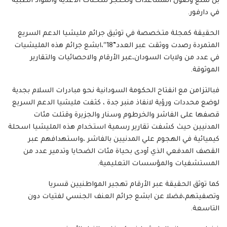
بل تمنع وصول المساعدات وتحتجز شحنات الأغذية والمواد الطبية
في دارفور.
الحقيقة كمجلة متخصصة في توثيق جرائم مليشيا الدعم السريع
المتمردة رصدت ووثقت عبر العدد”18″،ابشع جرائم هذه المليشيات
في عدد من ولايات السودان،عبر الأرقام والاحصائيات والتقارير
الموثوقة.
فبالتزامن مع انفتاح الحكومة السودانية نحو مبادرات السلام بجدية
لوضع محددات ورؤية لانفاذ منبر جدة ، كثفت مليشيا الدعم السريع
قصفها على الفاشر والخرطوم وسنار والجزيرة وقتلت مئات
المدنيين حيث كشفت تقارير رسمية استخدام هذه المليشيا اسحلة
كيميائية في الهجوم علي المدنيين بالفاشر ،واستهدافهم عبر
القصف المدفعي الذي أودى بحياة مئات الضحايا وتدمير عدد من
المستشفيات والمؤسسات التعليمية.
كما توثق الحقيقة عبر الأرقام تهجير المواطنيين قسريا
وتصفيتهم،فضلا عن ابشع جرائم العنف الجنسي لفتيات دون
التاسعة.