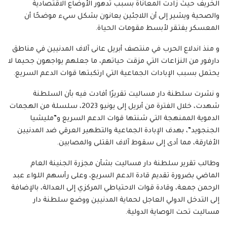
الخريف حيث زادت المعاناة بسبب تدهور الأوضاع الاقتصادية
والصحية ويشير إلى أن اللاجئين يعانون بشكل سيء موضحًا أن
المعسكر يفتقر لأبسط مقومات الحياة.
و منذ اندلاع الحرب في منتصف أبريل عانى آلاف المدنيين في مناطق
دارفور من النزاعات التي مزقت حياتهم، ما جعلهم يواجهون جحيما لا
يحتمل بسبب الإبادات الجماعية التي ارتكبتها قوات الدعم السريع.
و نشرت سلطنة دار مساليت تقريرًا أفادت فيه بأن السلطنة
شهدت، خلال الفترة من أبريل إلى يونيو 2023، سلسلة من الهجمات
الدموية الممنهجة التي شنتها قوات الدعم السريع و”مليشيا
الجنجويد”، بهدف الإبادة الجماعية والتطهير العرقي ضد المدنيين
الأفارقة، مما أدى إلى سقوط آلاف القتلى والمصابين.
وطالب تقرير سلطنة دار مساليت بشأن مجزرة الجنينة العام
الماضي بضرورة تقديم قادة الدعم السريع، وعلى رأسهم اللواء عبد
الرحمن جمعة، وقادة قوات الاحتياطي المركزي إلى العدالة، بالإضافة
إلى التدخل الدولي العاجل لحماية المدنيين ووضع سلطنة دار
مساليت تحت الوصاية الدولية.