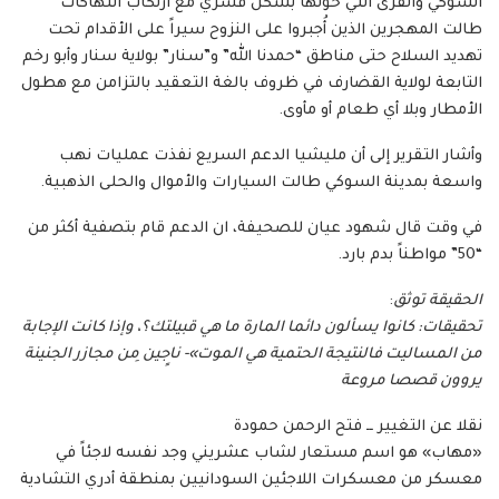
السوكي والقرى التي حولها بشكل قسري مع ارتكاب انتهاكات
طالت المهجرين الذين أُجبروا على النزوح سيراً على الأقدام تحت
تهديد السلاح حتى مناطق “حمدنا الله” و”سنار” بولاية سنار وأبو رخم
التابعة لولاية القضارف في ظروف بالغة التعقيد بالتزامن مع هطول
الأمطار وبلا أي طعام أو مأوى.
وأشار التقرير إلى أن مليشيا الدعم السريع نفذت عمليات نهب
واسعة بمدينة السوكي طالت السيارات والأموال والحلى الذهبية.
في وقت قال شهود عيان للصحيفة، ان الدعم قام بتصفية أكثر من
“50” مواطناً بدم بارد.
الحقيقة توثق
:
تحقيقات: كانوا يسألون دائما المارة ما هي قبيلتك؟، وإذا كانت الإجابة
من المساليت فالنتيجة الحتمية هي الموت»- ناجٍين مِن مجازر الجنينة
يروون قصصا مروعة
نقلا عن التغيير ــ فتح الرحمن حمودة
«مهاب» هو اسم مستعار لشاب عشريني وجد نفسه لاجئاً في
معسكر من معسكرات اللاجئين السودانيين بمنطقة أدري التشادية