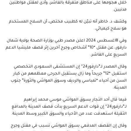
خلال هجومها على مناطق متفرقة بالفاشر، وأدى لمقتل مواطنين
مدنيين.
وكشف د. خاطر أنه تبيّن له كطبيب مختص، أن السلاح المستخدم
هو سلاح كيميائي.
وفي 8اغسطس 2024 اعلن مصدر طبي بوزارة الصحة بولاية شمال
دارفور، عن مقتل “10” أشخاص وجرح آخرين إثر قصف مليشيا الدعم
السريع على الفاشر.
وقال المصدر لـ”دارفور24″ إن المستشفى السعودي التخصصي
استقبل “12” جريحاً وما زال يستقبل الجرحى معظمهم من كبار
السن من أحياء “تمباسي والرديف وسوق المواشي والثورة” جنوب
المدينة.
فيما قال أحد التجار بسوق المواشي موسي محمد إبراهيم
لـ”دارفور24″ إن قوات الدعم السريع بدأت قصف المدينة بالمدافع
الثقيلة استهدفت عدد من الأحياء والسوق الكبير وسط المدينة.
وقال إن القصف المدفعي بسوق المواشي تسبب في مقتل وجرح