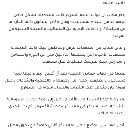
قاسيا عليه».
يذكر مهاب أن قوات الدعم السريع كانت تستهدف بشكل خاص
لجهة أنه من إثنية «المساليت» وقال «كانوا يسألون دائما المارة ما
هي قبيلتك؟، وإذا كانت الإجابة من المساليت فالنتيجة الحتمية هي
الموت».
و عانى مهاب من استهداف عرقي ومناطقي حيث كانت الهجمات
تستهدف الأحياء التي يسكنها النازحين مثل حي الثورة والتضامن
والمدارس حيث تعرضت لعمليات قتل ممنهجة.
بعدها قرر مهاب مغادرة الجنينة بعد أن أصبح البقاء فيها شبه
مستحيل، وانطلقت رحلته التي وصفها بـ «الصعبة والشاقة» وخلال
هروبه كان يشاهد جثث الشباب والنساء ملقاة في الشوارع.
بعد رحلة طويلة سيرا على الأقدام وصل إلى بوابة الحدود السودانية
التشادية، حيث استقر في معسكر «عطشانة» ومن ثم بدأ التحدي
الجديد له هناك.
يقول مهاب إن الوضع داخل المعسكر كارثي خاصة مع دخول فصل