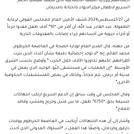
أجسامهم ووزارة التنمية الاجتماعية تدين قصف مليشيا الدعم
السريع لاطفال مركز الايواء بالحتانة بامدرمان
في 27/أغسطس2024،كشف الأمين العام للمجلس القومي لرعاية
الطفولة، عبد القادر عبد الله، أن أكثر من “10” آلاف طفل فقدوا جزءاً
أو أجزاء حيوية من أجسادهم جراء إصابات بالمقذوفات النارية.
من جهته، قال المدير العام لوزارة الصحة في العاصمة الخرطوم،
محمد القائم، إنه “لا توجد إحصائية دقيقة بشأن أعداد الذين بترت
أطرافهم، لكنهم تجاوزوا الآلاف خلال الحرب.” وأوضح بحسب الشرق
الأوسط: “إن العمليات في مستشفى النّو، الوحيد الذي يعمل في
مدينة أم درمان، تتم مجاناً، وكذلك في بعض المستشفيات الحكومية
الأخرى”.
وقال المجلس في وقت سابق إن الدعم السريع ارتكب انتهاكات
جسيمة بحق “6750” طفل، ما بين قتيل وجريح ومتشرد وفاقد
للعلاج”.
وأشار إلى أن هذه الانتهاكات اُرتكبت في العاصمة الخرطوم وولايات
دارفور وكردفان، واصفًا هذا الفعل بـ “السلوك العدواني الذي أحدث