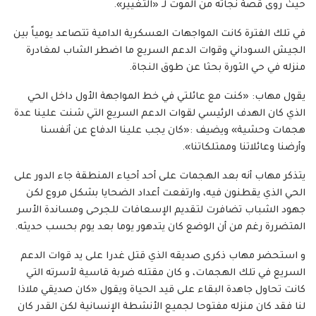
حيث روى قصة نجاته من الموت لـ «التغيير».
في تلك الفترة كانت المواجهات العسكرية الدامية تتصاعد يومياً بين
الجيش السوداني وقوات الدعم السريع ما اضطر الشاب لمغادرة
منزله في حي الثورة بحثا عن طوق النجاة.
يقول مهاب: «كنت مع عائلتي في خط المواجهة الأول داخل الحي
الذي كان الهدف الرئيسي لقوات الدعم السريع التي شنت علينا عدة
هجمات وحشية» ويضيف :«كان يجب علينا الدفاع عن أنفسنا
وأرضنا وعائلاتنا وممتلكاتنا».
يتذكر مهاب أنه بعد الهجمات على أحد أحياء المنطقة جاء الدور على
الحي الذي يقطنون فيه، وارتفعت أعداد الضحايا بشكل مروع لكن
جهود الشباب تضافرت لتقديم الإسعافات للجرحى ومساندة الأسر
المتضررة رغم من أن الوضع كان يتدهور يوما بعد يوم بحسب حديثه.
و استحضر مهاب ذكرى صديقه الذي قتل غدرا على يد قوات الدعم
السريع في تلك الهجمات، و كان مقتله ضربة قاسية لأسرته التي
كانت تحاول جاهدة البقاء على قيد الحياة ويقول «كان صديقي ملاذا
لنا فقد كان منزله مفتوحا لجميع الأنشطة الإنسانية لكن القدر كان