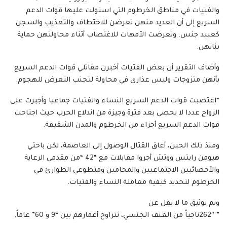
والفتيات في مناطق الخرطوم التي استولت عليها قوات الدعم
السريع إلى أن العديد منهن تعرضن للاختطاف والتعذيب والسجن
كعبيد جنس. وتعرضت الأمهات للاغتصاب أثناء محاولتهن حماية
بناتهن.
وأضاف التقرير أن بعض الفتيات أخبرن مقاتلي قوات الدعم السريع
بأنهن متزوجات وليس عذارى في محاولة لتجنب التعرض للهجوم.
“اغتصبت قوات الدعم السريع النساء والفتيات جماعيا وأجبرت على
الزواج عددا لا يحصى بعد فترة وجيزة من اندلاع الحرب حيث اجتاحت
قوات الدعم السريع أجزاء من الخرطوم والمدن الشقيقة.
ومنذ ذلك الحين، أعاق القتال الوصول إلى العاصمة، لكن باحثي
هيومن رايتس ووتش أجروا مقابلات مع “42 “من مقدمي الرعاية
والأخصائيين الاجتماعيين والمحامين ومتطوعي الطوارئ في
الخرطوم لتحديد كيفية معاملة النساء والفتيات.
وتم توثيق ما لا يقل عن
” 262″ناجياً من العنف الجنسي، تتراوح أعمارهم بين “9 و 60” عاماً.