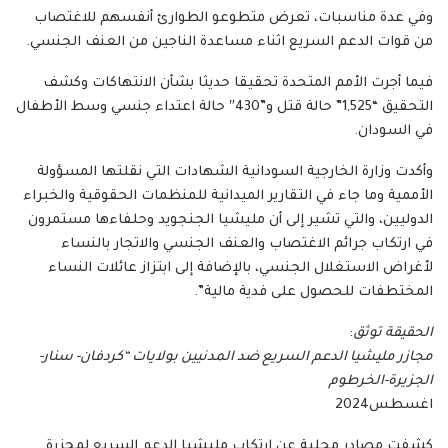
وفي عدة مناسبات، تعرض متطوعو الطوارئ أنفسهم للاغتصاب
من قوات الدعم السريع اثناء مساعدة الناجين من العنف الجنسي.
فيما أجرت الأمم المتحدة تحقيقا حديثا بشأن الانتهاكات وكشف
التحقيق “1,525” حالة قتل و”430″ حالة اعتداء جنسي وسط الأطفال
في السودان.
وأكدت وزارة الخارجية السودانية الشهادات التي نقلتها المسؤولة
الأممية وما جاء في التقارير الميدانية للمنظمات الحقوقية والخبراء
الدوليين، والتي تشير إلى أن مليشيا الجنجويد وحلفاءها مستمرون
في ارتكاب جرائم الاغتصاب والعنف الجنسي والاتجار بالنساء
لأغراض الاستغلال الجنسي، بالإضافة إلى ابتزاز عائلات النساء
المختطفات للحصول على فدية مالية”.
الحقيقة توثق
:
مجازر مليشيا الدعم السريع ضد المدنيين بولايات “كردفان- سنار-
الجزيرة-الخرطوم
اغسطس2024
كشفت مصادر محلية عن ارتكاب مليشيا الدعم السريع لمجزرة