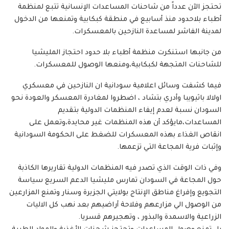
تحتجز الآن عدداً من شاحنات المساعدات الإنسانية تتبع لمنظمة
أطباء بلاحدود منذ أسابيع في منطقة كبكابية وتمنعها من الدخول
لمدينة الفاشر لمساعدة النازحين بالمعسكرات.
من جانبها استنكرت منظمة أطباء بلا حدود احتجاز المليشيا
للشاحنات المتجهة لكبكابية،ومنعها الوصول للمعسكرات.
فيما كشفت وسائل اعلامية سودانية ان النازحين في معسكري
اولالا باثيويبا وأدري بتشاد ، اضطروا لمغادرة المعسكر والعودة نحو
السودان نسبة لعدم إيفاء المنظمات الدولية بتقديم
المساعدات،مايؤكد أن هذه المنظمات غير محايدة،وتعمل على
انقاص الغذاء بهذه المعسكرات للضغط على الحكومة السودانية
وإثبات فرية المجاعة التي تزعمها.
وفي ذات الوقت الذي تصدر فيه المنظمات الدولية تقاريرها الكاذبة
حول المجاعة في السودان تمارس مليشيا الدعم السريع سياسة
التجويع وإفراغ مناطق الإنتاج بولايتي الجزيرة وسنار وتمنع المزارعين
من الوصول الي مزارعهم وفلاحة أراضيهم بعد نهب كل الاليات
الزراعية والاسمدة والبذور ، وتهجيرهم قسريا.