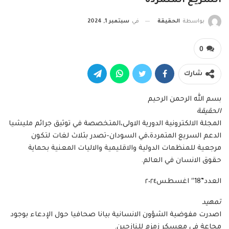
السريع المتمردة
بواسطة
الحقيقة
في
سبتمبر 1, 2024
0
شارك
بسم الله الرحمن الرحيم
الحقيقة
المجلة الالكترونية الدورية الاولى،المتخصصة في توثيق جرائم مليشيا
الدعم السريع المتمردة،في السودان-تصدر بثلاث لغات لتكون
مرجعية للمنظمات الدولية والاقليمية والاليات المعنية بحماية
حقوق الانسان في العالم.
العدد”18″ اغسطس٢٠٢٤
تمهيد
اصدرت مفوضية الشؤون الانسانية بيانا صحافيا حول الإدعاء بوجود
مجاعة في معسكر زمزم للنازحين.