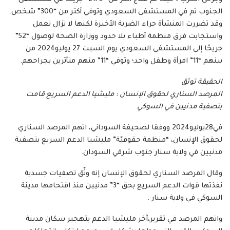
الجنوب ثم في المستشفى السعودي وتوفي أكثر من “300” شخص.
وقد تضررت المنشأة جراء الضربة الأخيرة لكنها لا تزال تعمل
واستجابت فرق منظمة أطباء بلا حدود ووزارة الصحة لوصول “52”
جريحًا إلى المستشفى السعودي يوم السبت 27 يوليو2024 من
بينهم “11” امرأة وطفل واحد؛ وتوفي “11” منهم متأثرين بجراحهم.
الحقيقة توثق
المرصد السناري لحقوق الإنسان : مليشيا الدعم السريع قامت
بتصفية مدنيين في السوكي
في28يوليو2024 ووفقا لصحيفة السوداني، اتهم المرصد السناري
لحقوق الإنسان، “منظمة حقوقيّة” مليشيا الدعم السريع بتصفية
مدنيين في ولاية سنار جنوب شرقي السودان.
وقال المرصد السناري لحقوق الإنسان إنه وثّق تصفيات جسدية
نفذتها قوات الدعم السريع بحق “3” مدنيين منذ اقتحامها مدينة
السوكي في ولاية سنار .
واتهم المرصد في تقرير،آخر مليشيا الدعم بتهجير سكان مدينة