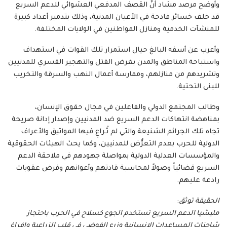
وأوضح مرصد مشاد أنّ القصف المدفعي العشوائي للدعم السريع
قد خلف خسائر فادحة في الأعيان المدنية، وذلك بتدمير أعداد كبيرة
للمنشآت الخدمية ومنازل المواطنين في الولايات المختلفة.
وأعرب عن أسفه البالغ حيال استمرار تلك القوات في استهداف
واستباحة المناطق والمدن بغرض القتل والتهجير القسري للمدنيين
وتشريدهم من منازلهم، وممارسة أعمال النهب والسرقة والتخريب
للبنى التحتية.
وطالب المجتمع الدولي والفاعلين في مجال حقوق الإنسان،
بمناهضة انتهاكات الدعم السريع ضد المدنيين وإصدار إدانة صريحة
تجاه تلك الجرائم الشنيعة والتي لم تُـراعِ فيها المواثيق والأعراف
الدولية للحرب بعدم التعرُّض للمدنيين، وكما يحث الهيئات الحقوقية
والمؤسسات العدلية الدولية بمواصلة جهودهم في ملاحقة الدعم
السريع قضائياً وصولاً لمحاسبة قادتهم وأعوانهم وفرض عقوبات
رادعة عليهم.
الحقيقة توثق
:
مليشيا الدعم السريع تستخدم الجوع كسلاح في الحرب باحتجاز
شاحنات المساعدات الانسانية وزرع الفوضى في قلب الزراعية وافراغ