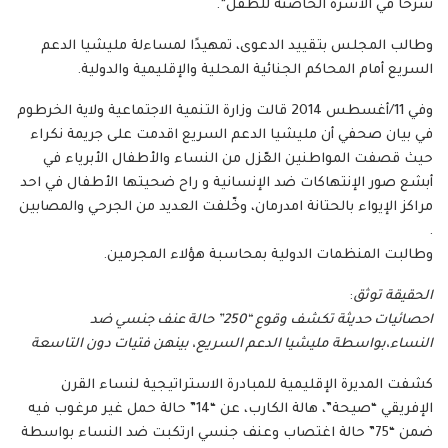
شرخًا في الأسرة الحاضنة للطفل”.
وطالب المجلس بتقييد الدعوى، تمهيدًا لمساءلة مليشيا الدعم
السريع أمام المحاكم الجنائية المحلية والإقليمية والدولية.
وفي 11/أغسطس 2014 قالت وزارة التنمية الاجتماعية ولاية الخرطوم
في بيان صحفي أن مليشيا الدعم السريع اقدمت على جريمة نكراء
حيث قصفت المواطنين العّزل من النساء والأطفال الأبرياء في
أبشع صور الإنتهاكات ضد الإنسانية و راح ضحيتها الأطفال في احد
مراكز الإيواء بالحتانة امدرمان، وخّلفت العديد من الجرحي والمصابين
.
وطالبت المنظمات الدولية بمحاسبة هؤلاء المجرمين.
الحقيقة توثق
:
احصائيات حديثة تكشف وقوع “250” حالة عنف جنسي ضد
النساء،بواسطة مليشيا الدعم السريع، بينهن فتيات دون التاسعة
كشفت المديرة الإقليمية للمبادرة الاستراتيجية لنساء القرن
الإفريقي “صيحة”، هالة الكارب، عن “14” حالة حمل غير مرغوب فيه
ضمن “75” حالة اغتصاب وعنف جنسي ارتكبت ضد النساء بواسطة