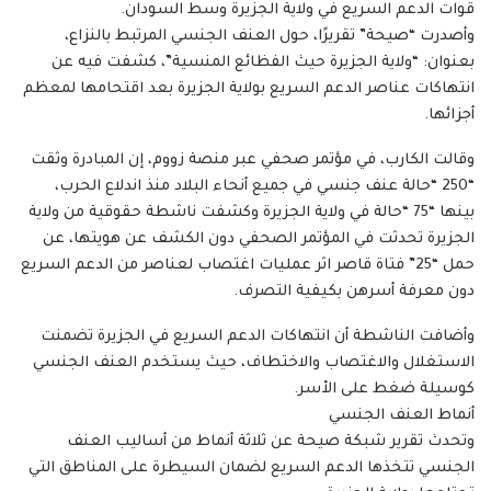
قوات الدعم السريع في ولاية الجزيرة وسط السودان.
وأصدرت “صيحة” تقريرًا، حول العنف الجنسي المرتبط بالنزاع،
بعنوان: “ولاية الجزيرة حيث الفظائع المنسية”، كشفت فيه عن
انتهاكات عناصر الدعم السريع بولاية الجزيرة بعد اقتحامها لمعظم
أجزائها.
وقالت الكارب، في مؤتمر صحفي عبر منصة زووم، إن المبادرة وثقت
“250 “حالة عنف جنسي في جميع أنحاء البلاد منذ اندلاع الحرب،
بينها “75 “حالة في ولاية الجزيرة وكشفت ناشطة حقوقية من ولاية
الجزيرة تحدثت في المؤتمر الصحفي دون الكشف عن هويتها، عن
حمل “25” فتاة قاصر اثر عمليات اغتصاب لعناصر من الدعم السريع
دون معرفة أسرهن بكيفية التصرف.
وأضافت الناشطة أن انتهاكات الدعم السريع في الجزيرة تضمنت
الاستغلال والاغتصاب والاختطاف، حيث يستخدم العنف الجنسي
كوسيلة ضغط على الأسر.
أنماط العنف الجنسي
وتحدث تقرير شبكة صيحة عن ثلاثة أنماط من أساليب العنف
الجنسي تتخذها الدعم السريع لضمان السيطرة على المناطق التي