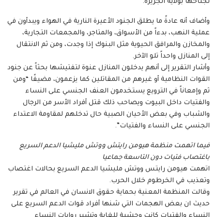
تجتاحها بولاية الجزيرة.
وأضاف أنه عادةً ما يطلق الجنود الأعيرة النارية في الهواء ويبدأون في
عملية النهب، بدءاً من الأسواق، والمتاجر، والمجمعات التجارية،
والمخازن والمرافق الحيوية مثل البنوك إذا وجدت، ومن ثم الانتقال
إلى المنازل واحداً تلو الآخر.
وأشار التقرير إلى أنهم يدخلون المنازل عنوة لتفتيشها بحثاً عن جنود
القوات النظامية أو غيرهم من المقاتلين كما يزعمون، مضيفًا “ومن
ثم وإمعاناً في الترويع يستخدمون العنف الجنسي على النساء
والفتيات داخل البيوت ويصاحب ذلك قتل أفراد الأسر من الرجال
والشباب وفي بعض الأحيان الصبية حال تدخلهم لمقاومة الاعتداء
الجنسي على النساء والفتيات”.
فيما اتهمت منظمة هيومن رايتش ووتش مليشيا الدعم السريع
باغتصاب فتيات دون التاسعة جماعيا
اتهمت هيومن رايتس ووتش مليشيا الدعم السريع بحالات اغتصاب
وتعذيب في الخرطوم خلال الحرب.
وقالت المنظمة المعنية بحماية حقوق الانسان في العالم في تقرير
حديث ان بعض الهجمات التي شنها أفراد قوات الدعم السريع على
النساء والفتيات كانت وحشية للغاية وتشير روايات النساء