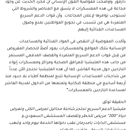
دارفور. وأوضحت مفوضية العون الإنساني أن مجرد الحديث عن وجود
مجاعة في هذه المعسكرات لا يتسق مع العناصر والشروط التي
تستوجب توافرها لإعلان المجاعات. وأن قوات الدعم السريع
المتمردة هي من تتسبب في تجويع المواطنين بمنع وصول
المساعدات الغذائية إليهم.
وأكدت المفوضية أن النقص في المواد الغذائية والمساعدات
الإنسانية بتلك المواقع والمعسكرات يعود أصلاً للحصار المفروض
من قِبل قوات الدعم السريع المتمردة والقصف المدفعي المستمر
من جانب هذه المليشيا للمرافق الصحية ومراكز ومعسكرات إيواء
النازحين حول مدينة الفاشر، كما أن هذه المليشيا تحتجز الآن عدداً
من شاحنات المساعدات الإنسانية تتبع لمنظمة أطباء بلا حدود منذ
أربعة أسابيع في منطقة كبكابية وتمنعها من الدخول لمدينة الفاشر
لمساعدة النازحين بالمعسكرات”.
الحقيقة توثق
:
مليشيا الدعم السريع تحتجز شاحنة محاليل لمرضى الكلى وتعرض
حياة “200” مريض للخطر وتقصف المستشفى السعودي،و
مستشفى الدايات بامدرمان عقب دخولها الخدمة بيوم واحد وتنهب