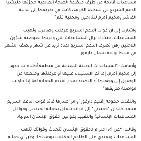
مساعدات قادمة من طرف منظمة الصحة العالمية حجزتها مليشيا
الدعم السريع في منطقة الكومة، كانت في طريقها إلى مدينة
الفاشر ومخيم زمزم للنازحين ومحلية كتم”.
وأشارت إلى أن قوات الدعم السريع عرقلت وصادرت ونهبت
المساعدات، حيث لا تزال المساعدات التي وفرتها مفوضية شؤون
اللاجئين رهن تصرف الدعم السريع لمدة تزيد عن شهر ونصف الشهر
في مليط بولاية شمال دارفور.
وأضافت: “المساعدات الطبية المقدمة من منظمة أطباء بلا حدود
إلى مخيم زمزم، إما تم الاستيلاء عليها أو عرقلتها ومنعها من
الوصول إلى وجهتها أو التهديد بعدم تقديم الحماية لها إذا حاولت
مواصلة طريقها”.
وانتقدت حكومة إقليم دارفور أوامر أصدرها قائد قوات الدعم السريع
محمد حمدان “حميدتي” إلى قواته تتعلق بحماية المدنيين وقوافل
المساعدات الإنسانية والتقييد بقوانين حقوق الإنسان الدولية.
وقالت: “عن أي احترام لحقوق الإنسان تتحدث وقواتك تنهب
المساعدات وتعتدي على الطاقم المكلف بتوصيلها، وعن أي حماية