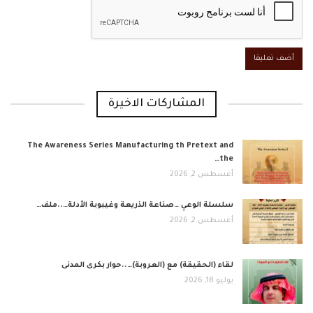
المشاركات الاخيرة
The Awareness Series Manufacturing th Pretext and
the…
أغسطس 2, 2026
​سلسلة الوعي …صناعة الذريعة وغيبوبة الأدلة…..ملف…
أغسطس 2, 2026
لقاء (الحقيقة) مع (العروبة)…..حوار بكرى المدنى
يوليو 18, 2026