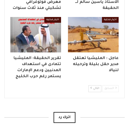
الأستاذ ياسين سالم لــ
معرض فوتوغرافي
الحقيقة
تشكيلي منذ ثلاث سنوات
اخبار محلية
اخبار محلية
عاجل : المليشيا تعتقل
تقرير الحقيقة: المليشيا
مدير حقل بليلة وترحيله
تتمادى في استهداف
لنيالا
المدنيين ودعم الإمارات
يستمر رغم حرب الخليج
السابق
التالي
اترك رد