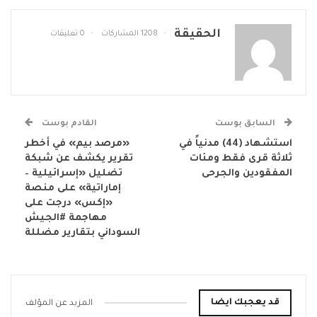
الحقيقة
1208 المشاركات
0 تعليقات
السابق بوست
القادم بوست
استشهاد (44) مدنياً في
«مرصد بيم» في أخطر
ثلاثة قرى فقط ومئات
تقرير يكشف عن شبكة
المفقودين والجرحى
تضليل «إسرائيلية –
إماراتية» على منصة
«إكس» درجت على
مهاجمة #الجيش
السوداني بتقارير مضللة
قد يعجبك ايضا
المزيد عن المؤلف