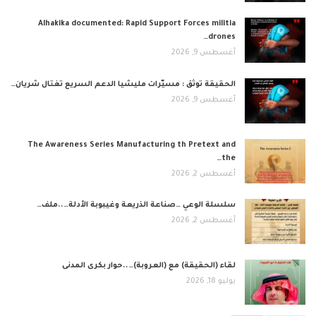
Alhakika documented: Rapid Support Forces militia
drones…
أغسطس 9, 2026
الحقيقة توثق : مسيّرات مليشيا الدعم السريع تغتال شريان…
أغسطس 9, 2026
The Awareness Series Manufacturing th Pretext and
the…
أغسطس 2, 2026
​سلسلة الوعي …صناعة الذريعة وغيبوبة الأدلة…..ملف…
أغسطس 2, 2026
لقاء (الحقيقة) مع (العروبة)…..حوار بكرى المدنى
يوليو 18, 2026