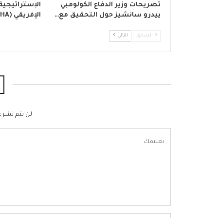
تصريحات وزير الدفاع الكولومبي
الإستراتيجية
ييدرو سانشيز حول التحقيق مع…
الإفريقي (SIHA) بعنوان “لا…
السابق
التالي
لن يتم نشر ع