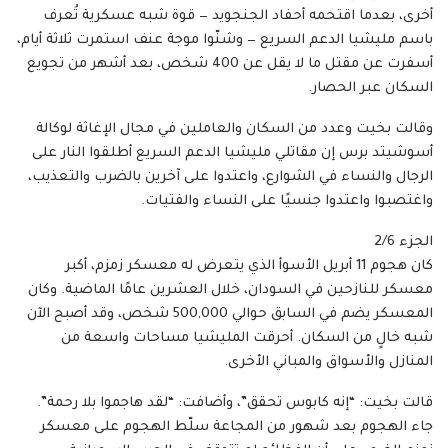
أخرى، بعدما اقتحمه أحفاد الجنجويد — قوة شبه عسكرية تُعرف
باسم مليشيا الدعم السريع — وشنّوا موجة عنف استمرت ثلاثة أيام،
أسفرت عن مقتل ما لا يقل عن 400 شخص، بعد أشهر من تجويع
السكان عبر الحصار.
وقالت بخيت وعدد من السكان والعاملين في مجال الإغاثة لوكالة
أسوشيتد برس إن مقاتلي مليشيا الدعم السريع أطلقوا النار على
الرجال والنساء في الشوارع، واعتدوا على آخرين بالضرب والتعذيب،
واغتصبوا واعتدوا جنسيًا على النساء والفتيات.
الجزء 2/6
كان هجوم 11 أبريل الأسوأ الذي يتعرض له معسكر زمزم، أكبر
معسكر للنازحين في السودان، خلال العشرين عامًا الماضية. وكان
المعسكر يضم في السابق حوالي 500,000 شخص، وقد أصبح الآن
شبه خالٍ من السكان. أحرقت المليشيا مساحات واسعة من
المنازل والأسواق والمباني الأخرى.
قالت بخيت: “إنه كابوس تحقق”، وأضافت: “لقد هاجموا بلا رحمة”.
جاء الهجوم بعد شهور من المجاعة سلّط الهجوم على معسكر