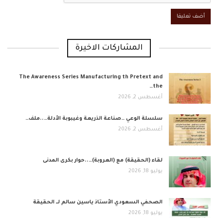
المشاركات الاخيرة
The Awareness Series Manufacturing th Pretext and
the…
أغسطس 2, 2026
​سلسلة الوعي …صناعة الذريعة وغيبوبة الأدلة…..ملف…
أغسطس 2, 2026
لقاء (الحقيقة) مع (العروبة)…..حوار بكرى المدنى
يوليو 18, 2026
الصحفي السعودي الأستاذ ياسين سالم لــ الحقيقة
يوليو 18, 2026