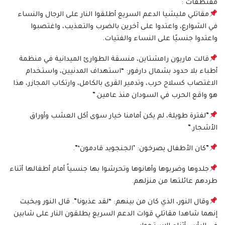
مقتطفات :
مقاتلي مليشيا الدعم السريع أطلقوا النار على الرجال والنساء
في الشوارع، واعتدوا على آخرين بالضرب والتعذيب، واغتصبوا
واعتدوا جنسيًا على النساء والفتيات.
قالت ماريون رامشتاين، منسقة الطوارئ الميدانية في منظمة
أطباء بلا حدود بشمال دارفور: “استهداف المدنيين، واستخدام
الاغتصاب كسلاح حرب، وتدمير القرى بالكامل، وارتكاب المجازر، هذا
هو واقع الحرب في السودان منذ عامين.”
”لفترة طويلة، لم يكن أمامنا خيار سوى أكل العشب وأوراق
الأشجار.”
”كان الأطفال يصرخون: ’الجنجويد قادمون‘”.
جلدوها وضربوها وأهانوها وتحرشوا بها جنسياً أمام أطفالها أثناء
طردهم عائلتها من منزلهم.
وقال النور، الذي كان من بينهم: “لقد عذبونا”. قال النور وبخيت
إنهما شاهدا مقاتلي قوات الدعم السريع يطلقون النار على شابين