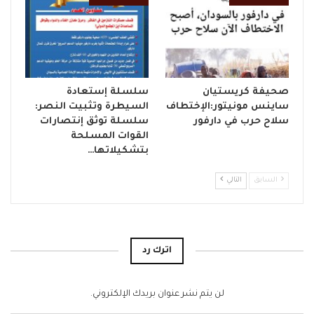
صحيفة كريستيان
سلسلة إستعادة
ساينس مونيتور:الإختطاف
السيطرة وتثبيت النصر:
سلاح حرب في دارفور
سلسلة توثق إنتصارات
القوات المسلحة
بتشكيلاتها…
السابق
التالي
اترك رد
لن يتم نشر عنوان بريدك الإلكتروني.