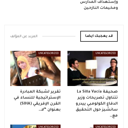
وإستهداف المدارس
ومخيمات النازحين
قد يعجبك ايضا
المزيد عن المؤلف
UNCATEGORIZED
UNCATEGORIZED
صحيفة La Silla Vacía
تقرير لشبكة المبادرة
تتناول تصريحات وزير
الإستراتيجية للنساء في
الدفاع الكولومبي ييدرو
القرن الإفريقي (SIHA)
سانشيز حول التحقيق
بعنوان “لا…
مع…
UNCATEGORIZED
UNCATEGORIZED