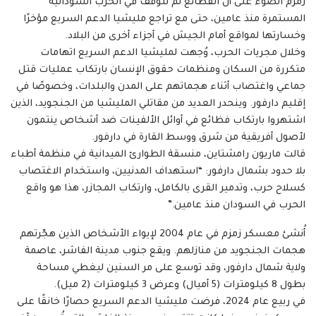
زمزم الضوء على أن الفظائع لم تتوقف في الحرب السودانية
المستمرة منذ عامين، حتى مع تراجع مليشيا الدعم السريع مؤخرًا
وخسارتها لمواقع أمام الجيش في أجزاء أخرى من البلاد.
وخلال مجريات الحرب، وُجهت لمليشيا الدعم السريع اتهامات
متكررة من السكان ومنظمات حقوق الإنسان بارتكاب عمليات قتل
جماعي واغتصاب أثناء هجماتهم على المدن والبلدات، وخصوصًا في
إقليم دارفور. وينحدر العديد من مقاتلي المليشيا من الجنجويد، الذين
اشتهروا بارتكاب فظائع في أوائل الألفينات ضد أشخاص ينتمون
لأصول أفريقية من شرق ووسط القارة في دارفور.
قالت ماريون رامشتاين، منسقة الطوارئ الميدانية في منظمة أطباء
بلا حدود بشمال دارفور: “استهداف المدنيين، واستخدام الاغتصاب
كسلاح حرب، وتدمير القرى بالكامل، وارتكاب المجازر، هذا هو واقع
الحرب في السودان منذ عامين.”
أُنشئ معسكر زمزم في عام 2004 لإيواء الأشخاص الذين هجّرتهم
هجمات الجنجويد من منازلهم. ويقع جنوب مدينة الفاشر، عاصمة
ولاية شمال دارفور، وقد توسع على مر السنين ليغطي مساحة
بطول 8 كيلومترات (5 أميال) وعرض 3 كيلومترات (2 ميل).
في ربيع عام 2024، فرضت مليشيا الدعم السريع حصارًا خانقًا على