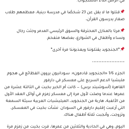
في الرأس أثناء الاستجواب.
قتلوا ما لا يقل عن 23 شخصًا في مدرسة دينية، معظمهم طلاب
صغار يدرسون القرآن،
مرتا بالمنازل المحترقة والسوق الرئيسي المدمر وجثث رجال
ونساء وأطفال في الشوارع، بعضها متفحم.
”الجنجويد يقتلوننا ويعذبوننا مرة أخرى”
————————————–
الجزء 1/6 «الجنجويد قادمون»: سودانيون يروون الفظائع في هجوم
مليشيا الدعم السريع على معسكر في دارفور
القاهرة (أسوشيتد برس) — كانت أم الخير بخيت في الثالثة عشرة من
عمرها عندما وصلت لأول مرة إلى معسكر زمزم في أوائل العقد الأول
من الألفية، هاربة من الجنجويد، الميليشيات العربية سيئة السمعة
التي أرعبت إقليم دارفور في السودان. نشأت بخيت في المعسكر،
وتزوجت، وأنجبت ثلاثة أطفال هناك.
اليوم، وهي في الحادية والثلاثين من عمرها، فرت بخيت من زمزم مرة