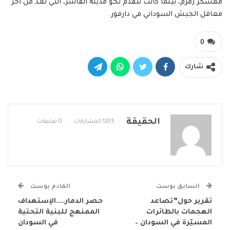
معسكر زمزم، بينما كانت تتقدم نحو مدينة الفاشر، التي تُعد من آخر
معاقل الجيش السوداني في دارفور.
0
شارك
الحقيقة
1205 المشاركات
0 تعليقات
السابق بوست
القادم بوست
تقرير حول”تصاعد
حصر الدمار…..الإستهداف
الهجمات بالطائرات
الممنهج للبنية التحتية
المسيّرة في السودان –
في السودان