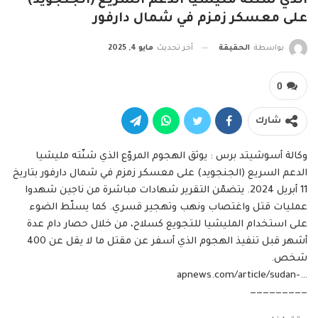
الذي شنّته مليشيا الدعم السريع (الجنجويد)
على معسكر زمزم في شمال دارفور
بواسطة
الحقيقة
آخر تحديث
مايو 4, 2025
0
شارك
وكالة أسوشيتد برس : يوثق الهجوم المروّع الذي شنّته مليشيا
الدعم السريع (الجنجويد) على معسكر زمزم في شمال دارفور بتاريخ
11 أبريل 2024. يتضمّن التقرير شهادات مباشرة من ناجين شهدوا
عمليات قتل واغتصاب ونهب وتهجير قسري. كما يسلّط الضوء
على استخدام المليشيا للتجويع كسلاح، من خلال حصار دام عدة
أشهر قبل تنفيذ الهجوم الذي أسفر عن مقتل ما لا يقل عن 400
شخص.
apnews.com/article/sudan-…‎
—————————