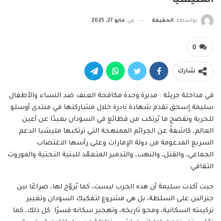
المليشيا
بواسطة
الحقيقة
في
مايو 27, 2025
0
شارك
في مداخلة جريئة : مديرة وحدة مكافحة العنف ضد النساء والأطفال
سليمة إسحق تقدم شهادة نادرة خلال مشاركتها في منتدى أوسلو
للحرية وتفضح ما يُرتكب من فظائع في السودان بعيدًا عن أعين
العالم، كاشفةً عن الجرائم الممنهجة التي ترتكبها مليشيا الدعم
السريع المدعومة من دولة الإمارات وعلى رأسها الاغتصاب
الجماعي، والقتل، والنهب، والتدمير المتعمّد للبنية التحتية والموروث
الثقافي:
حيث أكدت سليمة أن هذه الحرب ليست، كما يُروّج لها، صراعًا بين
جنرالين على السلطة، بل هي مشروع لتفكيك السودان وتغيير
تركيبته السكانية، ومحو تاريخه، وتهجير سكانه قسرًا. كل ذلك، كما