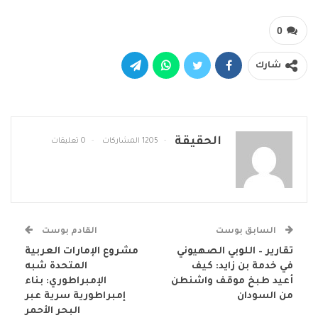
0
شارك
الحقيقة
1205 المشاركات
0 تعليقات
السابق بوست
القادم بوست
تقارير – اللوبي الصهيوني
مشروع الإمارات العربية
في خدمة بن زايد: كيف
المتحدة شبه
أعيد طبخ موقف واشنطن
الإمبراطوري: بناء
من السودان
إمبراطورية سرية عبر
البحر الأحمر