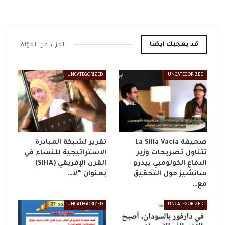
قد يعجبك ايضا
المزيد عن المؤلف
UNCATEGORIZED
UNCATEGORIZED
صحيفة La Silla Vacía
تقرير لشبكة المبادرة
تتناول تصريحات وزير
الإستراتيجية للنساء في
الدفاع الكولومبي ييدرو
القرن الإفريقي (SIHA)
سانشيز حول التحقيق
بعنوان “لا…
مع…
UNCATEGORIZED
UNCATEGORIZED