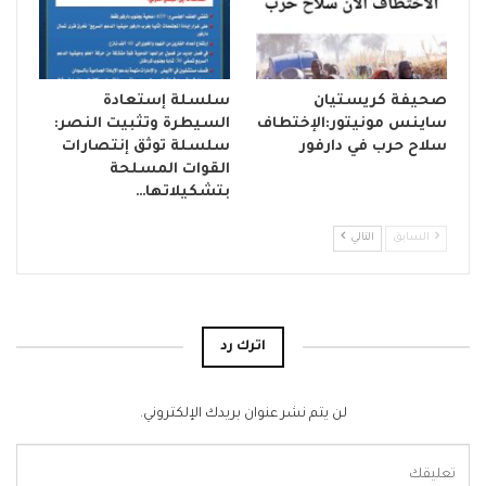
صحيفة كريستيان
سلسلة إستعادة
ساينس مونيتور:الإختطاف
السيطرة وتثبيت النصر:
سلاح حرب في دارفور
سلسلة توثق إنتصارات
القوات المسلحة
بتشكيلاتها…
السابق
التالي
اترك رد
لن يتم نشر عنوان بريدك الإلكتروني.