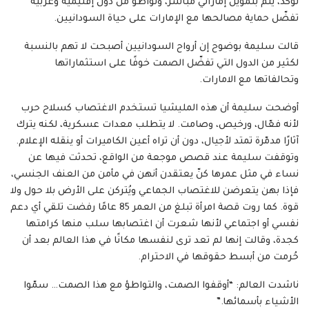
تؤكد، يتم بتمويل إماراتي مباشر، وتواطؤ من دول إقليمية وغربية
تفضّل حماية مصالحها مع الإمارات على حياة السودانيين.
قالت سليمة بوضوح إن أرواح السودانيين أصبحت لا تهم بالنسبة
لكثير من الدول التي تفضّل الصمت خوفًا على استثماراتها
وتحالفاتها مع الامارات.
أوضحت سليمة أن هذه المليشيا تستخدم الاغتصاب كسلاح حرب
لأنه فعّال، ورخيص، وصامت. لا يتطلب معدات عسكرية، لكنه يترك
آثارًا مدمّرة تمتد لأجيال، دون أن تراه أعين الكاميرات أو ينقله الإعلام.
وتوقفت سليمة عند قصص موجعة من الواقع، تحدثت فيها عن
نساء في مثل عمرها كنّ يعتقدن أنهن في مأمن من العنف الجنسي،
فإذا بهن يتعرضن للاغتصاب الجماعي ويُتركن على الأرض بلا حول ولا
قوة. كما روت قصة امرأة تبلغ من العمر 85 عامًا رفضت تلقي أي دعم
نفسي أو اجتماعي لأنها شعرت أن اغتصابها سلب منها كرامتها
كجدة، وقالت إنها لم تعد ترى لنفسها مكانًا في هذا العالم بعد أن
حُرمت من أبسط حقوقها في الاحترام.
ناشدت العالم: “أوقفوا الصمت، والتواطؤ مع هذا الصمت… سمّوا
الأشياء بأسمائها.”