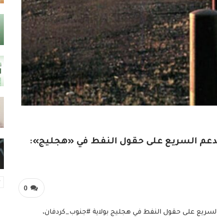
دعم السريع على حقول النفط في «هجليج»:
0
أدانت الحكومة السودانية، هجومًا شنّته مليشيا ‎#الدعم_السريع على حقول النفط في هجليج بولاية ‎#جنوب_كردفان،