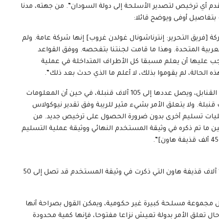
 تقدم أي ترخيص لتصدير الأسلحة إلى دولة السودان”. من جهته، مدنا
ف بتفاصيل أوفى ويوضح قائلا:
كة [فريق التحرير: إنترناشونال غولدن غروب] إنها شركة عامة. ولم
العربية المتحدة. وهذا ما قامت لجنتنا بتفحصه. ووفق القواعد
يجب عليها أن يعلم مسبقا كل الأطراف المتداخلة في عملية
الحالة، لم يقوموا بذلك، لا أعلم ما الذي حدث بعد ذلك”.
زد على ذلك أن الوثيقة الثانية تشير إلى كمية أكبر بكثير من القنابل، ويصل عددها إلى 105 آلاف قنبلة، في حين أن المعلومات
ة في الوثيقة الأولى تشير إلى كمية تصل إلى 60 ألف قنبلة. ولا يتعلق الأمر بشيء مثير للريبة وفق تقدير نيوكولاس
مليات تسليم أخرى بدون ضرورة الحصول على ترخيص جديد. من
ين ما تم ذكره في وثيقة المستخدم النهائي ووثيقة عملية التسليم
هنا، يشير نيكولاس مارش إلى أن الثمن الإجمالي لـنحو 105 آلاف قذيفة هاون التي ذكرت في وثيقة المستخدم قد تصل إلى 50
ل مجموعة مسلحة كبيرة غير حكومية، ويمكن القول بصراحة أنها
ل تعلق الأمر بدولة تعيش نزاعا مفتوحا، فإنها كمية محدودة