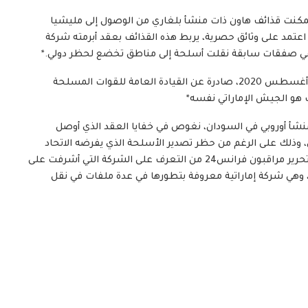
 تمكنت قذائف هاون ذات منشأ بلغاري من الوصول إلى مليشيا
 اعتمد على وثائق حصرية، يربط هذه القذائف بعقد أبرمته شركة
ها في صفقات سابقة نقلت أسلحة إلى مناطق تخضع لحظر دولي.*
*إحدى الوثائق المسربة، وهي شهادة تسليم مؤرخة في 16 أغسطس 2020، صادرة عن القيادة العامة للقوات المسلحة
ف هو الجيش الإماراتي نفسه*
منشأ أوروبي في السودان، نغوص في خفايا العقد الذي أوصل
وذلك على الرغم من حظر تصدير الأسلحة الذي يفرضه الاتحاد
الأوروبي على هذا البلد. وبفضل وثائق حصرية، تمكن فريق تحرير مراقبون فرانس24 من التعرف على الشركة التي أشرفت على
، وهي شركة إماراتية معروفة بتطورها في عدة ملفات في نقل