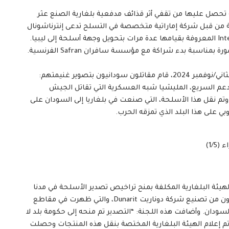
انس 24 بفضل وثائق حصرية تحصل عليها من تقفي أثر قذائف مدفعية بلغارية الصنع عثر
حة من قبل شركة إماراتية متخصصة في التسلح تدعى إنترناشونال
غولدن غروب (إي سي جي) International Golden Group (IGG) المعروفة بقيامها عدة مرات بتحويل وجهة أسلحة إلى ليبيا.
ونرى في هذه الصورة مديرها، فاضل الكعبي الذي التقط صورة بمناسبة بدء شراكة مع مؤسسة سافران Safran الفرنسية.
في الجزء الأول من سلسلة المقالات: في يوم 21 تشرين الثاني/نوفمبر 2024، قام مقاتلون سودانيون بتصوير غنيمتهم:
لدعم السريع، المليشيا شبه العسكرية التي تقاتل الجيش
سوداني في حرب أهلية مستمرة منذ نيسان/أبريل 2023. وتم نقل هذا الأسلحة، التي صنعت في بلغاريا إلى السودان على
ي على هذا البلد الذي تمزقه الحرب.
1/)
 والهيئة البلغارية المكلفة بمنح تراخيص تصدير الأسلحة في مدنا
بمزيد من المعلومات حول البلد المصدر الأول لقذائف الهاون من تصنيع شركة دوناريت Dunarit، والتي ظهرت في مقاطع
قطت في يوم 21 تشرين الثاني/نوفمبر 2024 في السودان. وأضافت هذه اللجنة: “التصدير تم منحه إلى حكومة بلد لا
م إعلام الهيئة البلغارية المختصة بنقل هذه المنتجات وحصلت