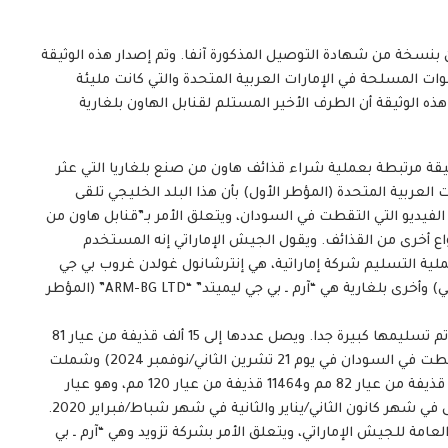
 بنسخة من شهادة التوصيل المذكورة آنفا. وتم إصدار هذه الوثيقة
قيادة العامة للقوات المسلحة في الإمارات العربية المتحدة والتي كانت مليئة
ه الوثيقة أن الطرف الأخير المستلم لقنابل الهاون بلغارية
انس 24 من الحصول على وثيقة مرتبطة بعملية شراء قذائف هاون من صنع بلغاريا التي عثر
 العربية المتحدة (المؤطر الأول) بأن هذا البلد الخليجي تلقى
يديو التي التقطت في السودان، ويتعلق الأمر بـ”قنابل هاون من
لى أنواع أخرى من القذائف. ويقول الجيش الإماراتي إنه المستخدم
ملية التسليم شركة إماراتية، هي إنترشانول غولدن غروب بي جي
إس سي “International Golden Group PJSC” (المؤطر الثاني) وأخرى بلغارية هي “آرم ـ بي جي ليميتد” “ARM-BG LTD” (المؤطر
تسمح لنا هذه الوثائق بمعرفة أن كمية قذائف الهاون التي تم تسليمها كبيرة جدا. ويصل عددها إلى 15 ألف قذيفة من عيار 81
مليمتر (مثل تلك التي ظهرت في مقاطع الفيديو التي التقطت في السودان في يوم 21 تشرين الثاني/نوفمبر 2024) وشملت
علمية التسليم أيضا 2780 قذيفة من عيار 60 مم و30 ألف قذيفة من عيار 82 مم و11464 قذيفة من عيار 120 مم، وهو عيار
شديد القوة. وتم تسليم هذه الأسلحة على دفعتين: الأولى في شهر كانون الثاني/يناير والثانية في شهر شباط/فبراير 2020.
عامة للجيش الإماراتي، ويتعلق الأمر بشركة تزويد وهي “آرم ـ بي