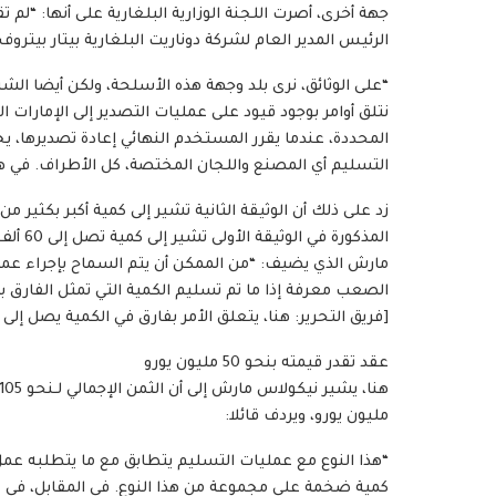
جهة أخرى، أصرت اللجنة الوزارية البلغارية على أنها: “لم
الرئيس المدير العام لشركة دوناريت البلغارية بيتار بيترو
“على الوثائق، نرى بلد وجهة هذه الأسلحة، ولكن أيضا الشر
نتلق أوامر بوجود قيود على عمليات التصدير إلى الإمارات 
المحددة، عندما يقرر المستخدم النهائي إعادة تصديرها، 
التسليم أي المصنع واللجان المختصة، كل الأطراف. في هذه 
المذكور
مارش الذي يضيف: “من الممكن أن يتم السماح بإجراء ع
الصعب معرفة إذا ما تم تسليم الكمية التي تمثل الفارق ب
[فريق التحرير: هنا، يتعلق الأمر بفارق في الكمية يصل إلى 45 ألف قذيفة هاون]”.
عقد تقدر قيمته بنحو 50 مليون يورو
مليون يورو، ويردف قائلا:
“هذا النوع مع عمليات التسليم يتطابق مع ما يتطلبه عم
كمية ضخمة على مجموعة من هذا النوع. في المقابل، في حا