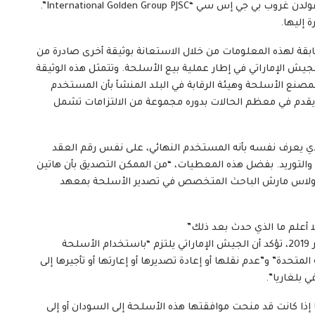
جي ليميتد” “ARM-BG LTD” وشركة توريد وهي إنترشانول غولدن غروب بي جي إس سي “International Golden Group PJSC”.
 إليها.
رانس24 من إجراء إعادة مطابقة لهذه المعلومات من خلال الاستعانة بوثيقة أخرى صادرة من
جيش الإماراتي في إطار عملية بيع الأسلحة. وتتمثل هذه الوثيقة
صنع الأسلحة وهيئة الرقابة في البلد المنشأ بأن المستخدم
يقدم في معظم الحالات بدوره مجموعة من الالتزامات تشمل
لذي يعرف نفسه بأنه المستخدم النهائي، على نفس رقم العقد
 والتوريد. بفضل هذه المعطيات، “من الممكن التصديق بأن هاتين
يكولاس مارش الباحث المتخصص في تصدير الأسلحة بمعهد
ا أعلم ما الذي حدث بعد ذلك”
إلا أن هذه الوثيقة التي صدرت في شهر تشرين الأول/أكتوبر 2019، تؤكد أن الجيش الإماراتي يلتزم “باستخدام الأسلحة
متحدة” و”عدم نقلها أو إعادة تصديرها أو إعارتها أو تأجيرها إلى
 بلغاريا”.
 مراقبون فرانس24 بها لمعرفة ما إذا كانت قد منحت موافقتها هذه الأسلحة إلى السودان أو إلى