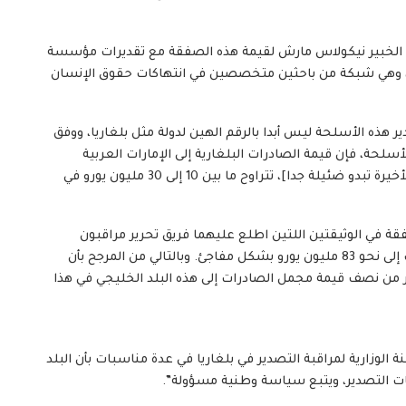
انس24 من مطابقة تقديرات الخبير نيكولاس مارش لقيمة هذه الصفقة مع تقديرات مؤسسة
وميغا ريسرش فاونديشن Omega Research Foundation، وهي شبكة من باحثين متخصصين في انتهاكات حقوق الإنسان
5 مليون يورو لعملية تصدير هذه الأسلحة ليس أبدا بالرقم الهين لدولة مثل بلغاريا، ووفق
سلحة، فإن قيمة الصادرات البلغارية إلى الإمارات العربية
المتحدة بين عامي 2015 و2020 [فريق التحرير: التقديرات الأخيرة تبدو ضئيلة جدا]، تتراوح ما بين 10 إلى 30 مليون يورو في
م هذه الصفقة في الوثيقتين اللتين اطلع عليهما فريق تحرير مراقبون
فرانس24، فقد ارتفعت قيمة صادرات بلغاريا إلى الإمارات إلى نحو 83 مليون يورو بشكل مفاجئ. وبالتالي من المرجح بأن
يمثل أكثر من نصف قيمة مجمل الصادرات إلى هذه البلد الخليجي في هذا
ريق تحرير مراقبون فرانس24، تصر اللجنة الوزارية لمراقبة التصدير في بلغاريا في عدة مناسبات بأن البلد
ات التصدير، ويتبع سياسة وطنية مسؤولة”.