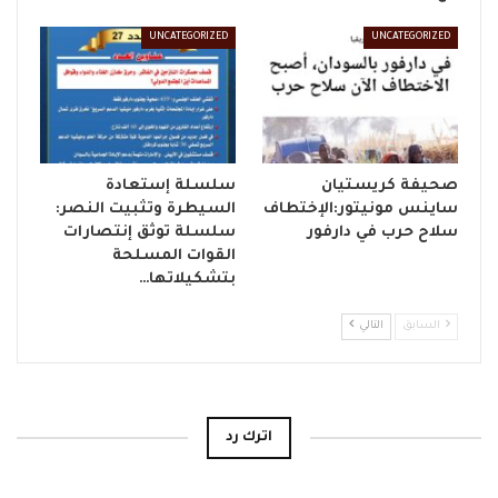
UNCATEGORIZED
UNCATEGORIZED
صحيفة كريستيان
سلسلة إستعادة
ساينس مونيتور:الإختطاف
السيطرة وتثبيت النصر:
سلاح حرب في دارفور
سلسلة توثق إنتصارات
القوات المسلحة
بتشكيلاتها…
السابق
التالي
اترك رد