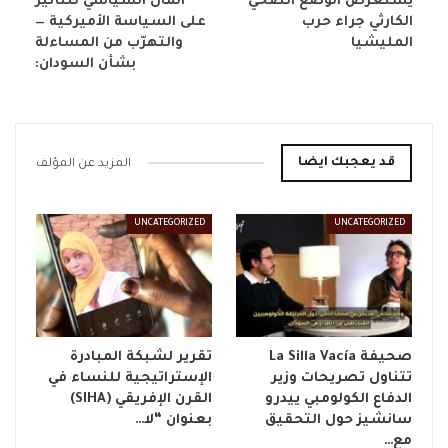
يستعرض الوضع الصحي
المال السياسي للتأثير
الكارثي جراء حرب
على السياسة الأميركية —
المليشيا
والتهرّب من المساءلة
بشأن السودان:
قد يعجبك ايضا
المزيد عن المؤلف
UNCATEGORIZED
UNCATEGORIZED
صحيفة La Silla Vacía
تقرير لشبكة المبادرة
تتناول تصريحات وزير
الإستراتيجية للنساء في
الدفاع الكولومبي ييدرو
القرن الإفريقي (SIHA)
سانشيز حول التحقيق
بعنوان “لا…
مع…