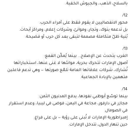
بالسلاح، الذهب، والجيوش الخفية.
12/
محور الانفصاليين لا يقوم فقط على أمراء الحرب.
بل تدعمه بنوك، وتجار، وموانئ، وشركات إعلام، ومراكز أبحاث.
بُنية ظلّ متكاملة مصممة لتبقى بعد كل حرب أو فضيحة.
13/
الغرب يتحدث عن الإصلاح… بينما يُمكّن القمع:
أصول الإمارات تتحرك بحرية، موانئها لا غنى عنها، استخباراتها
تُشارك، شركات علاقاتها العامة تلمّع صورتها — وهي تدعم فاعلين
متهمين بالإبادة الجماعية.
14/
بينما توسّع أبوظبي نفوذها، يدفع المدنيون الثمن:
مجازر في دارفور، مجاعة في اليمن، فوضى في ليبيا، وعدم استقرار
في الصومال.
إمبراطورية الإمارات لا تُبنى على رؤية — بل على فراغ.
حين تنهار الدول، تتدخل الإمارات.