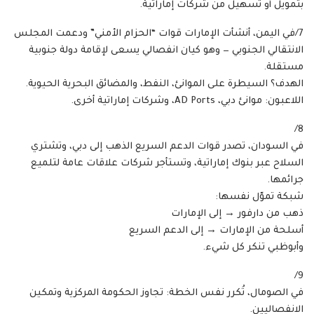
بتمويل أو تسهيل من شركات إماراتية.
7/في اليمن، أنشأت الإمارات قوات “الحزام الأمني” ودعمت المجلس
الانتقالي الجنوبي — وهو كيان انفصالي يسعى لإقامة دولة جنوبية
مستقلة.
الهدف؟ السيطرة على الموانئ، النفط، والمضائق البحرية الحيوية.
اللاعبون: موانئ دبي، AD Ports، وشركات إماراتية أخرى.
8/
في السودان، تصدر قوات الدعم السريع الذهب إلى دبي، وتشتري
السلاح عبر بنوك إماراتية، وتستأجر شركات علاقات عامة لتلميع
جرائمها.
شبكة تموّل نفسها:
ذهب من دارفور → إلى الإمارات
أسلحة من الإمارات → إلى الدعم السريع
وأبوظبي تنكر كل شيء.
9/
في الصومال، تُكرر نفس الخطة: تجاوز الحكومة المركزية وتمكين
الانفصاليين.