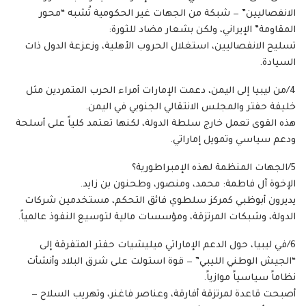
الانفصاليين” — شبكة من الجهات غير الحكومية تُشبه “محور
المقاومة” الإيراني، ولكن بشعار مضاد للثورة:
تسليح الانفصاليين، استغلال الحروب الأهلية، وزعزعة الدول ذات
السيادة.
4/من ليبيا إلى اليمن، دعمت الإمارات أمراء الحرب المتمردين مثل
خليفة حفتر والمجلس الانتقالي الجنوبي في اليمن.
هذه القوى تعمل خارج سلطة الدولة، لكنها تعتمد كلياً على أسلحة
ودعم سياسي وتمويل إماراتي.
5/الجهات المنظمة لهذه الإمبراطورية؟
الإخوة آل فاطمة: محمد، ومنصور، وطحنون بن زايد.
يديرون أبوظبي كمركز سلطوي فائق التحكم، مستخدمين شركات
الدولة، وشبكات المرتزقة، ومؤسسات مالية لتوسيع النفوذ عالمياً.
6/في ليبيا، حول الدعم الإماراتي ميليشيات حفتر المتفرقة إلى
“الجيش الوطني الليبي” — قوة استولت على شرق البلاد وأنشأت
نظاماً سياسياً موازياً.
أصبحت قاعدة لمرتزقة أفارقة، وعناصر فاغنر، وتهريب السلاح —