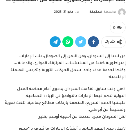
بنت الإمارات إمبراطورية خفية من الميليشيات
بواسطة
الحقيقة
في
مايو 21, 2025
0
شارك
من ليبيا إلى السودان، ومن اليمن إلى الصومال، بنت الإمارات
إمبراطورية خفية من الميليشيات، المرتزقة، الموانئ، والدعاية —
وكلها لخدمة هدف واحد: سحق الحركات الثورية وتكريس الهيمنة
الإقليمية:
2/في وقت سابق، تقدّمت السودان بدعوى أمام محكمة العدل
الدولية تتهم فيها الإمارات بالتواطؤ في الإبادة الجماعية.
مليشيا الدعم السريع، المتهمة بارتكاب فظائع جماعية، تلقت تمويلاً
وتسليحاً من أبوظبي.
لكن السودان مجرد قطعة من أحجية أوسع بكثير.
3/على مدى العقد الماضي، أنشأت الإمارات ما يُعرف بـ “محور